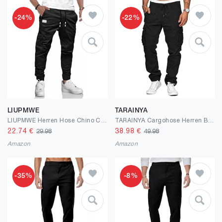
-24%
-22%
LIUPMWE
TARAINYA
LIUPMWE Herren Hose Chino Cargo Hose Jogginghose Herren Baumwolle Casual Sweatpants Herren Freizeithose Elastische Pants Taille mit Kordelzug Taschen
TARAINYA Cargohose Herren Baumwolle Baggy Hosen Stretch Outdoorhose mit Kordelzug und Taschen
22.74
€
38.98
€
29.98
49.98
Amazon
Amazon
-35%
-8%