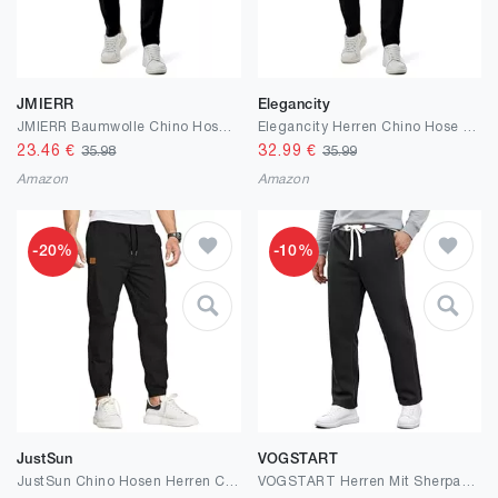
JMIERR
Elegancity
JMIERR Baumwolle Chino Hosen Herren Stretch Cargohose Hose Männer Business Freizeit Hosen Elastische Taille mit Taschen
Elegancity Herren Chino Hose Casual Chinohose Baumwolle Freizeithose Arbeitshose Stretch Outdoorhose Pants Trousers S-3XL
23.46
€
32.99
€
35.98
35.99
Amazon
Amazon
-20%
-10%
JustSun
VOGSTART
JustSun Chino Hosen Herren Cargohose Freizeithose Herren Jogginghose Herren Baumwolle Sporthose Trainingshose mit Kordelzug Casual Hose mit Taschen
VOGSTART Herren Mit Sherpa-Futter Hose Winter Warm Athletische Gefütterte Feuchtigkeitsableitend Mit Taschen Bequem S-2XL