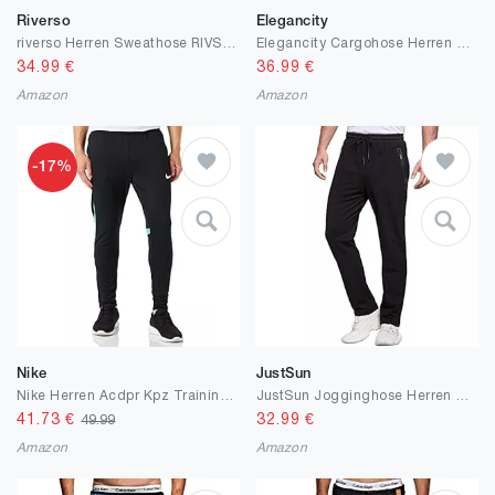
Riverso
Elegancity
riverso Herren Sweathose RIVSven Trainingshose Jogger Jogginghose Sporthose Freizeithose Slim Einfarbig Baumwolle Schwarz Grau Rot Braun Grün Blau S M L XL XXL 3XL 4XL 5XL
Elegancity Cargohose Herren Chino Hose mit 6 Taschen Cargo Hose Stretch Jogginghose für Männer mit Bundgummi Elastische Hosen S-XXL
34.99
€
36.99
€
Amazon
Amazon
-17%
Nike
JustSun
Nike Herren Acdpr Kpz Trainings-Hose
JustSun Jogginghose Herren Trainingshose Sporthose Herren Baumwolle Fitness mit Reißverschlusstaschen
41.73
€
32.99
€
49.99
Amazon
Amazon