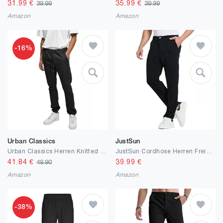
31.99
€
35.99
€
39.99
39.99
Amazon
Amazon
-16%
Urban Classics
JustSun
Urban Classics Herren Knitted Denim Jogpants
JustSun Cordhose Herren Freizeithose Bequeme Cordstoff Elastische Taille mit Taschen Regular Fit Klassische
41.84
€
39.99
€
49.90
Amazon
Amazon
-38%