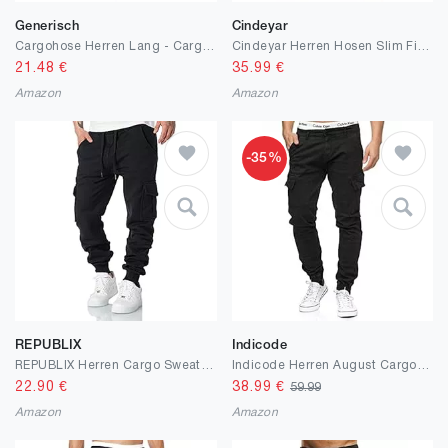
Generisch
Cindeyar
Cargohose Herren Lang - Cargo Hosen Herren Trekkinghose Baggy Hose Outdoorhose Wanderhose Stretch Bequem Herrenhosen Jogginghose Lässig Atmungsaktiv Langlebig Elastisch Basic
Cindeyar Herren Hosen Slim Fit Casual Jogger Sporthose Freizeithose Cargo Chino Jeans Hose
21.48
€
35.99
€
Amazon
Amazon
-35%
REPUBLIX
Indicode
REPUBLIX Herren Cargo Sweatpants Sporthose Jogginghose Jogger Trainingshose R6102
Indicode Herren August Cargohose aus Baumwolle mit 6 Taschen | Cargo Chino Hose f. Männer
22.90
€
38.99
€
59.99
Amazon
Amazon