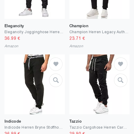
Elegancity
Champion
Elegancity Jogginghose Herren Cargohose Einfarbige Hose Männer Causal Sporthose Elastische Freizeithose mit 6 Tasche S-XXL
Champion Herren Legacy Authentic Pants Powerblend Terry Rib Cuff Cargo Trainingshose
36.99
€
23.71
€
Amazon
Amazon
Indicode
Tazzio
Indicode Herren Bryne Stoffhose aus Baumwolle & Leinen | Herrenhose Freizeithose Männer
Tazzio Cargohose Herren Cargo Hose Jogger Chino Regular Fit Jeans 16610