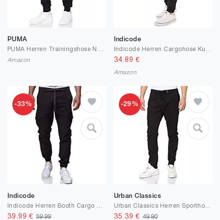
PUMA
Indicode
PUMA Herren Trainingshose NJR 2.0 Track Pant
Indicode Herren Cargohose Kuranda Slim Fit inkl. Key Chain Cargo Hose Freizeithose
34.89
€
Amazon
Amazon
-33%
-29%
Indicode
Urban Classics
Indicode Herren Booth Cargo Stoffhose aus 55% Leinen & 45% Baumwolle mit 6 Taschen | Lange sportliche Hose Regular Fit Cargohose Moderne Baumwollhose Leinenhose Freizeithose für Männer
Urban Classics Herren Sporthose Stretch Jogging Pants
39.99
€
35.39
€
59.99
49.90