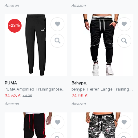
Amazon
Amazon
-23%
PUMA
Behype.
PUMA Amplified Trainingshose Herren
behype. Herren Lange Trainings-Hose Jogging-Hose Sport-Hose
34.53
€
24.99
€
44.95
Amazon
Amazon