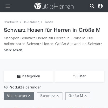
Outfits
Startseite
Bekleidung
Hosen
Bekleidung
Schwarz Hosen für Herren in Größe M
Shoppen Schwarz Hosen für Herren in Größe M! Die
Wäsche
beliebtesten Schwarz Hosen. Größe Auswahl an Schwarz
Hosen in Größe M und alle Trends aus 2026 für Männer!
Mehr lesen
Schuhe
Accessoires
SALE
Kategorien
Filter
46
Produkte gefunden
Alle löschen ✕
Schwarz ✕
Größe M ✕