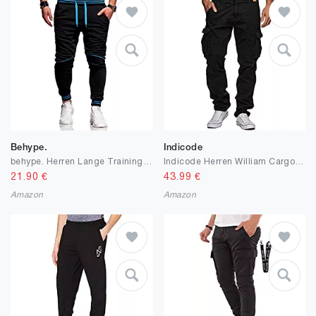
Behype.
Indicode
behype. Herren Lange Trainings-Hose Jogging-Hose Sport-Hose 60-52
Indicode Herren William Cargohose aus Baumwolle m. 7 Taschen inkl. Gürtel | Outdoorhose
21.90
€
43.99
€
Amazon
Amazon