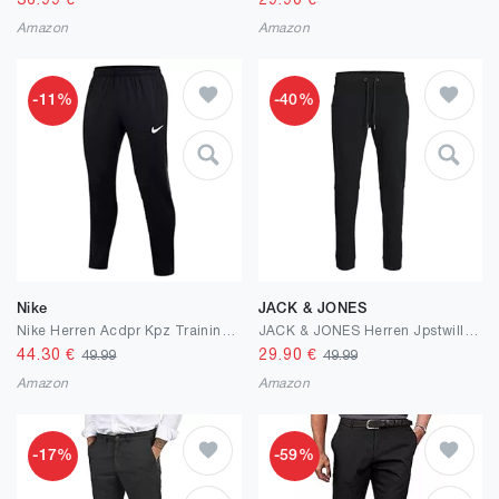
36.99
€
29.90
€
Amazon
Amazon
-11%
-40%
Nike
JACK & JONES
Nike Herren Acdpr Kpz Trainings-Hose
JACK & JONES Herren Jpstwill Jjjax Sweat Pant Nb Noos Jogginghose
44.30
€
29.90
€
49.99
49.99
Amazon
Amazon
-17%
-59%