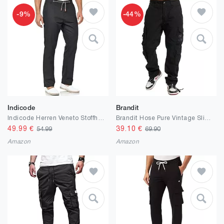
-9%
-44%
Indicode
Brandit
Indicode Herren Veneto Stoffhose aus Leinen & Baumwolle | Leinenhose Freizeithose Männer
Brandit Hose Pure Vintage Slim Fit
49.99
€
39.10
€
54.99
69.90
Amazon
Amazon