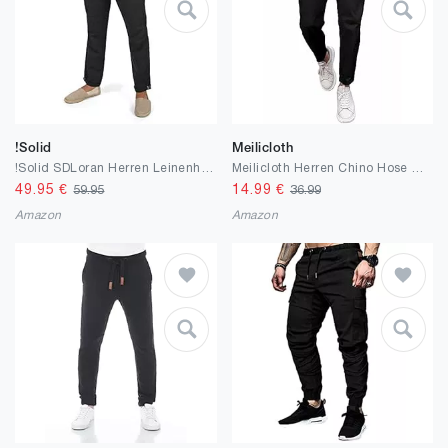
!Solid
Meilicloth
!Solid SDLoran Herren Leinenhose Lange Stoffhose
Meilicloth Herren Chino Hose Anzughose Herren Chinohose Stretchhose Herren Baumwolle Sporthose Casual Freizeithose mit Enger Passform
49.95
€
14.99
€
59.95
36.99
Amazon
Amazon