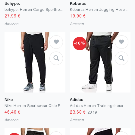
Behype.
Koburas
behype. Herren Cargo Sporthose Trainingshose Biker Hose
Koburas Herren Jogging Hose Jogger Streetwear Sporthose Fitness Clubwear
27.99
€
19.90
€
Amazon
Amazon
-16%
Nike
Adidas
Nike Herren Sportswear Club Fleece Jogginghose
Adidas Herren Trainingshose
46.46
€
23.68
€
28.19
Amazon
Amazon