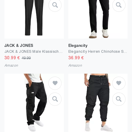
JACK & JONES
Elegancity
JACK & JONES Male Klassische Hosen Relaxed Fit Klassische Hosen
Elegancity Herren Chinohose Stretch Freizeithose Regular Fit Stoffhose Anzughose Einfarbig 60% Baumwolle Passform Mit Bundgummi S-3XL
30.99
€
36.99
€
49.99
Amazon
Amazon