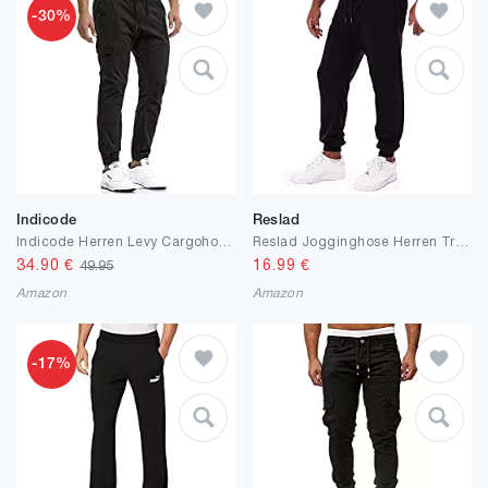
-30%
Indicode
Reslad
Indicode Herren Levy Cargohose aus Baumwolle mit 6 Taschen | Lange Regular Fit Cargo Hose Baumwollhose Freizeithose Wanderhose Trekkinghose Men Pants Outdoorhose für Männer
Reslad Jogginghose Herren Trainingshose Männer Sporthose Sweatpants Jogger Pants Freizeithose für Gym & Fitness
34.90
€
16.99
€
49.95
Amazon
Amazon
-17%