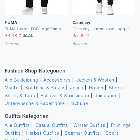
PUMA
Cassiecy
PUMA Herren ESS Logo Pants Hose
Cassiecy Herren Hose Jogger Chino Cargo Jeans Hosen Stretch Sporthose Herren Hose mit Taschen Slim Fit Freizeithose
33.48
€
35.99
€
40.28
Amazon
Amazon
Fashion Shop Kategorien
|
|
|
Alle Bekleidung
Accessoires
Jacken & Westen
|
|
|
|
|
Mäntel
Kostüme & Blazer
Jeans
Hosen
Shorts
|
|
|
Shirts & Tops
Pullover & Strickmode
Jumpsuits
|
Unterwäsche & Bademäntel
Schuhe
Outfits Kategorien
|
|
|
Alle Outfits
Casual Outfits
Winter Outfits
Frühlings
|
|
|
Outfits
Herbst Outfits
Sommer Outfits
Sport