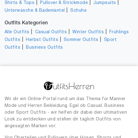
|
|
|
Shirts & Tops
Pullover & Strickmode
Jumpsuits
|
Unterwäsche & Bademäntel
Schuhe
Outfits Kategorien
|
|
|
Alle Outfits
Casual Outfits
Winter Outfits
Frühlings
|
|
|
Outfits
Herbst Outfits
Sommer Outfits
Sport
|
Outfits
Business Outfits
Wir dir ein Online-Portal rund um das Thema für Männer
Mode und Herren Bekleidung. Egal ob Casual, Business
oder Sport Outfits - wir helfen dir dabei den ultimativen
Look zu entdecken und stellen dir täglich Outfits von
angesagten Marken vor.
Von Oberteilen und Pullovern über Hosen, Shorts und