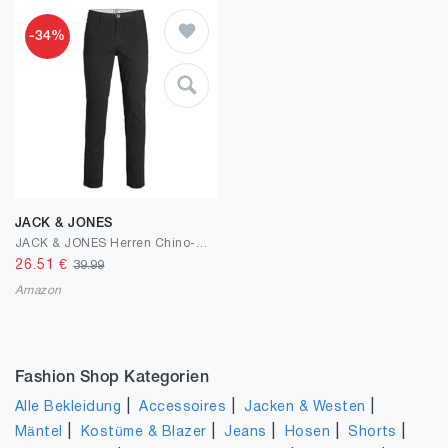
-34%
JACK & JONES
JACK & JONES Herren Chino-Hose Jpstmarco Jjdave Lc Noos Pls
26.51
€
39.99
Amazon
Fashion Shop Kategorien
|
|
|
Alle Bekleidung
Accessoires
Jacken & Westen
|
|
|
|
|
Mäntel
Kostüme & Blazer
Jeans
Hosen
Shorts