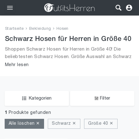
Outfits
Startseite
Bekleidung
Hosen
Bekleidung
Schwarz Hosen für Herren in Größe 40
Shoppen Schwarz Hosen für Herren in Größe 40! Die
Wäsche
beliebtesten Schwarz Hosen. Größe Auswahl an Schwarz
Hosen in Größe 40 und alle Trends aus 2026 für Männer!
Mehr lesen
Schuhe
Accessoires
SALE
Kategorien
Filter
1
Produkte gefunden
Alle löschen ✕
Schwarz ✕
Größe 40 ✕