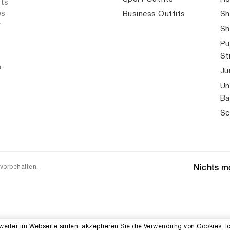
rts
es
Business Outfits
Sh
r
Sh
Pu
St
n-
Ju
Un
Ba
Sc
 vorbehalten.
Nichts me
weiter im Webseite surfen, akzeptieren Sie die Verwendung von Cookies. I