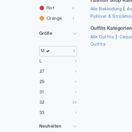
Fashion Shop Kat
Rot
|
2
Alle Bekleidung
Ac
Pullover & Strickmo
Orange
1
Outfits Kategorien
Gelb
1
Größe
|
Alle Outfits
Casua
Outfits
M
3
L
1
27
1
29
1
31
1
32
23
33
1
Neuheiten