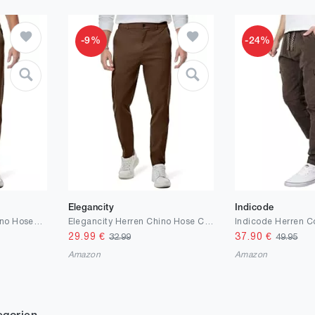
-9%
-24%
Elegancity
Indicode
JMIERR Baumwolle Chino Hosen Herren Stretch Cargohose Hose Männer Business Freizeit Hosen Elastische Taille mit Taschen
Elegancity Herren Chino Hose Casual Chinohose Baumwolle Freizeithose Arbeitshose Stretch Outdoorhose Pants Trousers S-3XL
29.99
€
37.90
€
32.99
49.95
Amazon
Amazon