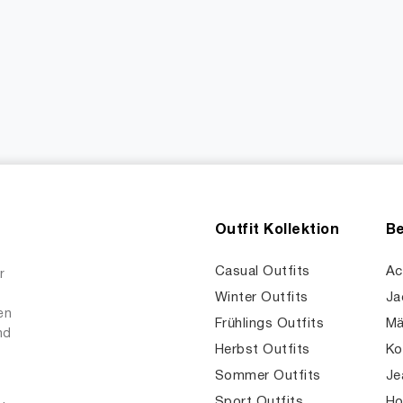
Outfit Kollektion
Be
Casual Outfits
Ac
r
Winter Outfits
Ja
en
Frühlings Outfits
Mä
nd
Herbst Outfits
Ko
Sommer Outfits
Je
Sport Outfits
Ho