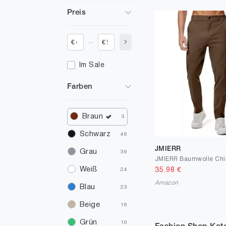
Preis
_
€
€
Im Sale
Farben
Braun
3
Schwarz
46
JMIERR
Grau
39
Weiß
35.98
€
24
Amazon
Blau
23
Beige
16
Grün
10