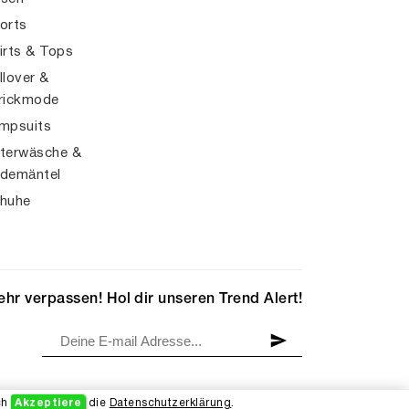
orts
irts & Tops
llover &
rickmode
mpsuits
terwäsche &
demäntel
huhe
hr verpassen! Hol dir unseren Trend Alert!
ch
Akzeptiere
die
Datenschutzerklärung
.