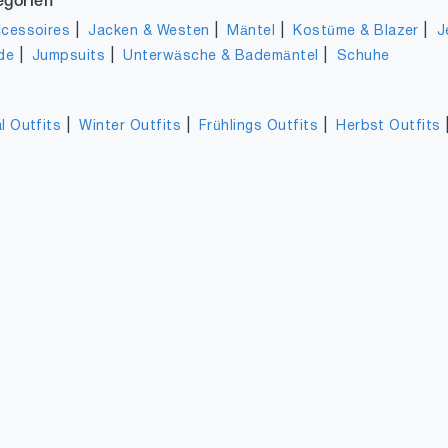
egorien
|
|
|
|
cessoires
Jacken & Westen
Mäntel
Kostüme & Blazer
J
|
|
|
de
Jumpsuits
Unterwäsche & Bademäntel
Schuhe
|
|
|
l Outfits
Winter Outfits
Frühlings Outfits
Herbst Outfits