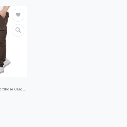
Indicode Herren Cordhose Cargohose Sydney Baumwolle Cord Hose Chino Jogger