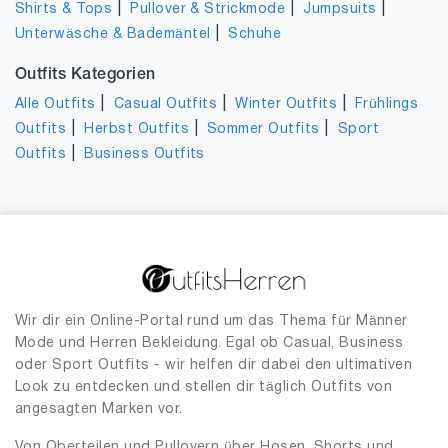
|
|
|
Shirts & Tops
Pullover & Strickmode
Jumpsuits
|
Unterwäsche & Bademäntel
Schuhe
Outfits Kategorien
|
|
|
Alle Outfits
Casual Outfits
Winter Outfits
Frühlings
|
|
|
Outfits
Herbst Outfits
Sommer Outfits
Sport
|
Outfits
Business Outfits
Wir dir ein Online-Portal rund um das Thema für Männer
Mode und Herren Bekleidung. Egal ob Casual, Business
oder Sport Outfits - wir helfen dir dabei den ultimativen
Look zu entdecken und stellen dir täglich Outfits von
angesagten Marken vor.
Von Oberteilen und Pullovern über Hosen, Shorts und