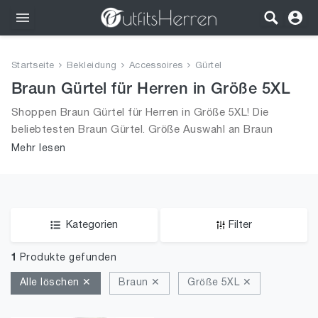
Outfits
Startseite
Bekleidung
Accessoires
Gürtel
Bekleidung
Braun Gürtel für Herren in Größe 5XL
Shoppen Braun Gürtel für Herren in Größe 5XL! Die
Wäsche
beliebtesten Braun Gürtel. Größe Auswahl an Braun
Gürtel in Größe 5XL und alle Trends aus 2026 für Männer!
Mehr lesen
Schuhe
Accessoires
SALE
Kategorien
Filter
1
Produkte gefunden
Alle löschen ✕
Braun ✕
Größe 5XL ✕