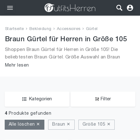
Outfits
Startseite
Bekleidung
Accessoires
Gürtel
Bekleidung
Braun Gürtel für Herren in Größe 105
Shoppen Braun Gürtel für Herren in Größe 105! Die
Wäsche
beliebtesten Braun Gürtel. Größe Auswahl an Braun
Gürtel in Größe 105 und alle Trends aus 2026 für Männer!
Mehr lesen
Schuhe
Accessoires
SALE
Kategorien
Filter
4
Produkte gefunden
Alle löschen ✕
Braun ✕
Größe 105 ✕