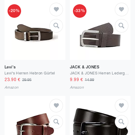
-20%
-33%
Levi's
JACK & JONES
Levi's Herren Hebron Gürtel
JACK & JONES Herren Ledergürtel JACHARRY Belt Leder Optik Gürtel mit Logo Metall Schnalle
23.90
€
9.99
€
29.95
14.99
Amazon
Amazon