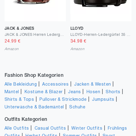
JACK & JONES
LLOYD
JACK & JONES Herren Ledergürtel JACPAUL Belt Echt Leder Jeans Hosen Gürtel
LLOYD-Herren-Ledergürtel 35 mm dkl.Schließe
24.99
€
34.98
€
Amazon
Amazon
Fashion Shop Kategorien
|
|
|
Alle Bekleidung
Accessoires
Jacken & Westen
|
|
|
|
|
Mäntel
Kostüme & Blazer
Jeans
Hosen
Shorts
|
|
|
Shirts & Tops
Pullover & Strickmode
Jumpsuits
|
Unterwäsche & Bademäntel
Schuhe
Outfits Kategorien
|
|
|
Alle Outfits
Casual Outfits
Winter Outfits
Frühlings