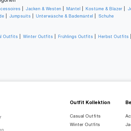
egorien
|
|
|
|
cessoires
Jacken & Westen
Mäntel
Kostüme & Blazer
J
|
|
|
de
Jumpsuits
Unterwäsche & Bademäntel
Schuhe
|
|
|
l Outfits
Winter Outfits
Frühlings Outfits
Herbst Outfits
Outfit Kollektion
Be
Casual Outfits
Ac
r
Winter Outfits
Ja
en