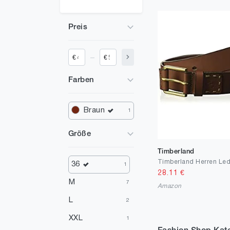
Preis
_
€
€
Farben
Braun
1
Größe
Timberland
36
1
28.11
€
M
7
Amazon
L
2
XXL
1