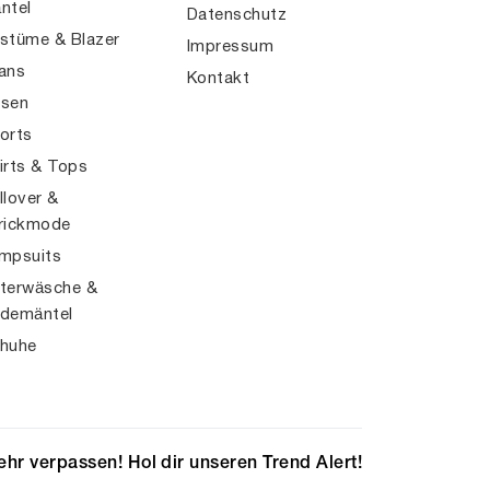
ntel
Datenschutz
stüme & Blazer
Impressum
ans
Kontakt
sen
orts
irts & Tops
llover &
rickmode
mpsuits
terwäsche &
demäntel
huhe
hr verpassen! Hol dir unseren Trend Alert!