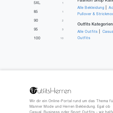
Fashion Shop Kat
5XL
1
|
Alle Bekleidung
Ac
85
1
Pullover & Strickmo
90
2
Outfits Kategorien
95
3
|
Alle Outfits
Casua
Outfits
100
10
105
4
110
2
130
1
Wir dir ein Online-Portal rund um das Thema fü
Männer Mode und Herren Bekleidung. Egal ob
Casual, Business oder Sport Outfits - wir helf