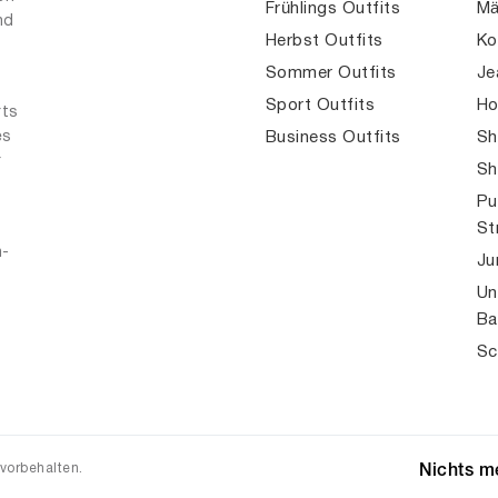
Frühlings Outfits
Mä
nd
Herbst Outfits
Ko
Sommer Outfits
Je
Sport Outfits
Ho
rts
es
Business Outfits
Sh
r
Sh
Pu
St
n-
Ju
Un
Ba
Sc
 vorbehalten.
Nichts me