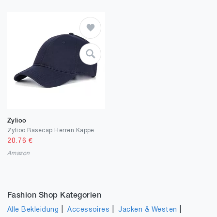
Zylioo
Zylioo Basecap Herren Kappe XL/XXL Baseballkappe Baseball Cap Verstellbare Sport Cappy Damen Für Großen Kopf
20.76
€
Amazon
Fashion Shop Kategorien
|
|
|
Alle Bekleidung
Accessoires
Jacken & Westen