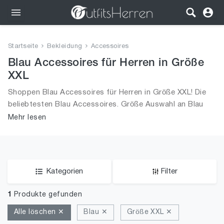
Outfits
Startseite
Bekleidung
Accessoires
Bekleidung
Blau Accessoires für Herren in Größe
XXL
Wäsche
Shoppen Blau Accessoires für Herren in Größe XXL! Die
beliebtesten Blau Accessoires. Größe Auswahl an Blau
Schuhe
Accessoires in Größe XXL und alle Trends aus 2026 für
Mehr lesen
Männer!
Accessoires
SALE
Kategorien
Filter
1
Produkte gefunden
Alle löschen ✕
Blau ✕
Größe XXL ✕