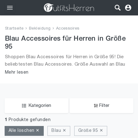
Outfits
Startseite
Bekleidung
Accessoires
Bekleidung
Blau Accessoires für Herren in Größe
95
Wäsche
Shoppen Blau Accessoires für Herren in Größe 95! Die
beliebtesten Blau Accessoires. Größe Auswahl an Blau
Schuhe
Accessoires in Größe 95 und alle Trends aus 2026 für
Mehr lesen
Männer!
Accessoires
SALE
Kategorien
Filter
1
Produkte gefunden
Alle löschen ✕
Blau ✕
Größe 95 ✕