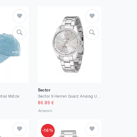
Sector
ntial Mütze
Sector 9 Herren Quarz Analog Uhr, mit Edelstahl Armband - R3253476003
86.89
€
Amazon
-16%