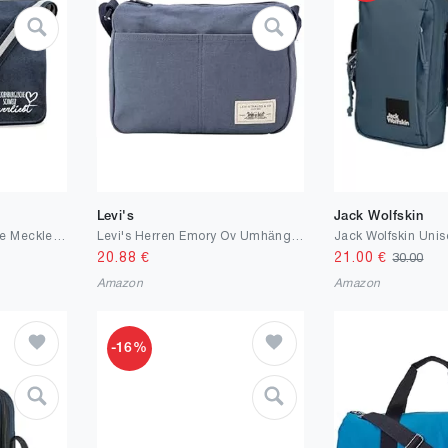
Levi's
Jack Wolfskin
Huuraa Umhängetasche Mecklenburgische Schweiz verliebt Geschenk 14 Liter Canvas Mecklenburgische Schweiz Geschenkidee
Levi's Herren Emory Ov Umhängetasche
20.88
€
21.00
€
30.00
Amazon
Amazon
-16%