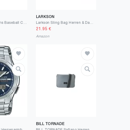
LARKSON
styleBREAKER Jeans Baseball Cap Unisex | Denim Basecap mit Verstellbarer Schnalle | 6-Panel Cap mit Gebogenem Schirm & Luftlöchern | Atmungsaktive Baumwoll-Mütze für Damen & Herren
Larkson Sling Bag Herren & Damen - Helge - Anti Diebstahl Umhängetasche mit RFID Blocker - Crossbody Bag Bauchtasche für Alltag & Reisen - Mesh Polsterung - Wasserabweisend
21.95
€
Amazon
BILL TORNADE
Casio Wave Ceptor Herrenarmbanduhr Solar und Funkuhr massives Edelstahlgehäuse und Armband
BILL TORNADE Safiano Herren Schultertasche