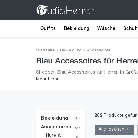
Outfits
Bekleidung
Wäsche
Schuh
Startseite
Bekleidung
Accessoires
Blau Accessoires für Herr
Shoppen Blau Accessoires für Herren in Größ
Mehr lesen
alle Trends aus 2026 für Männer!
202
Produkte gefu
Bekleidung
202
Accessoires
202
Alle löschen ✕
Hüte &
69