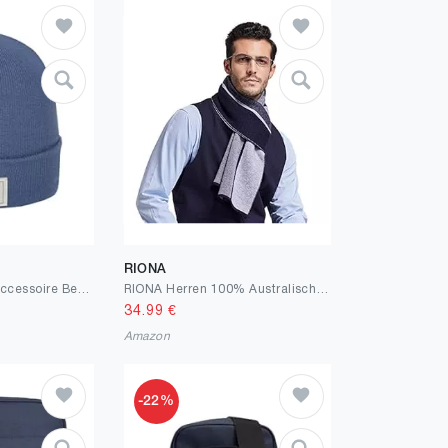
RIONA
SCHIETWETTER Accessoire Beanie Mütze Möwe, Strickmütze, mehrere Farben, Mütze warm & modisch
RIONA Herren 100% Australischen Merino-Wolle-Schal-Weiche Warme Krawatten Strick
34.99
€
Amazon
-22%