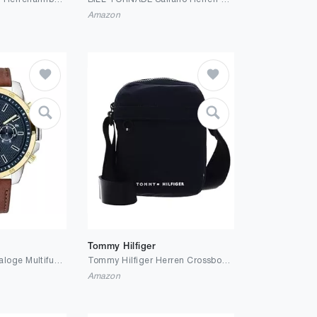
Amazon
Tommy Hilfiger
Tommy Hilfiger Analoge Multifunktionale Quarz-Uhr für Herren mit Silikon-, Edelstahl- oder Lederarmband, Unterzifferblätter für Tag und Datum, Wasserdicht bis 5ATM.
Tommy Hilfiger Herren Crossbody Bag Tasche Skyline Mini Reporter Mittelgroß
Amazon