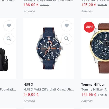
186.00
€
135.20
€
199.00
169.00
Amazon
Amazon
-30%
HUGO
Tommy Hilfiger
Tommy Hilfiger Herren Foundation Work Bag with Laptop Sleeve and Adjustable Strap Laptoptasche
HUGO Multi Zifferblatt Quarz Uhr für Herren Kollektion #Fast mit Edelstahl- und Lederarmband
249.00
€
125.95
€
179.00
Amazon
Amazon