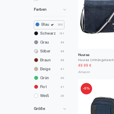
Farben
Blau
202
Schwarz
151
Grau
93
Silber
69
Huuraa
Braun
66
49.99
€
Beige
61
Amazon
Grün
60
Rot
21
-5%
Weiß
20
Mehrfarbig
11
Größe
Gold
11