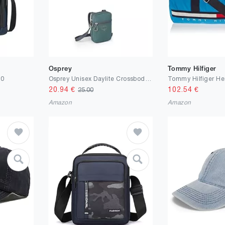
Osprey
Tommy Hilfiger
.0
Osprey Unisex Daylite Crossbody Backpack
20.94
€
102.54
€
25.00
Amazon
Amazon