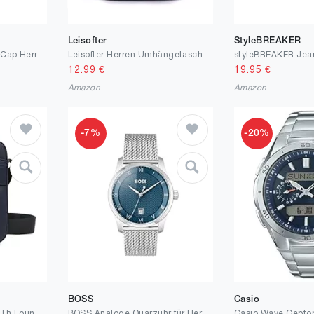
Leisofter
StyleBREAKER
YAMEE Denim Baseball Cap Herren Damen,Basecap Sonnenhut Unisex Sportkappe,Baseballkappen Herren für Outdoor-Aktivitäten Angeln,Camping
Leisofter Herren Umhängetasche Business Schultertasche Tablet-Tasche Männer Stilvolle Aktentasche für Büro/Reisen/Uni Wasserdichter Nylon Crossbag Brusttasche Handtasche Business Schwarz
12.99
€
19.95
€
Amazon
Amazon
-7%
-20%
BOSS
Casio
Tommy Hilfiger Herren Th Foundation Mini Reporter Am0am13196 Crossover
BOSS Analoge Quarzuhr für Herren der Principle Kollektion mit Leder- oder Edelstahlarmband, erhältlich in Schwarz, Braun, Grau, Grün und Blau