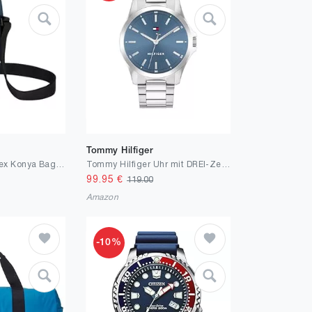
Tommy Hilfiger
Jack Wolfskin Unisex Konya Bag Herren-Schultertaschen
Tommy Hilfiger Uhr mit DREI-Zeiger-Quarzwerk für Herren mit Edelstahl- oder Lederarmband
99.95
€
119.00
Amazon
-10%