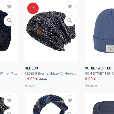
-0%
REDESS
SCHIETWETTER
Wmcaps Mütze Herren Winter, Thermo Strickmützen für Herren, Warme Fleece Laufmütze Beanie Damen Herrenmütze Winter, Winddichte Wintermütze Männer Gefütterte und Gepolsterte Unisex-Mütze
REDESS Beanie Mütze für Herren und Damen Winter Warme Mützen Stricken Slouchy Thick Skull Cap
14.99
€
9.99
€
14.99
Amazon
Amazon