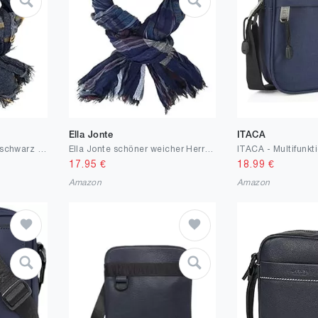
Ella Jonte
ITACA
Ella Jonte Herrenschal schwarz grau oder blau edler weicher Herren Schal Tuch Herrentuch Viskose
Ella Jonte schöner weicher Herrenschal Casual-Style blau beerenfarben gestreift Viskose
17.95
€
18.99
€
Amazon
Amazon