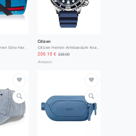
Citizen
Tommy Hilfiger Herren Gino Harbor Point Duffle Seesack
Citizen Herren-Armbanduhr Analog Eco-Drive 32024733
206.10
€
229.00
Amazon