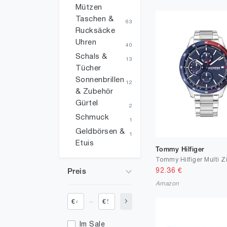
Mützen
Taschen &
63
Rucksäcke
Uhren
40
Schals &
13
Tücher
Sonnenbrillen
12
& Zubehör
Gürtel
2
Schmuck
1
Geldbörsen &
1
Etuis
Tommy Hilfiger
92.36
€
Preis
Amazon
_
€
€
Im Sale