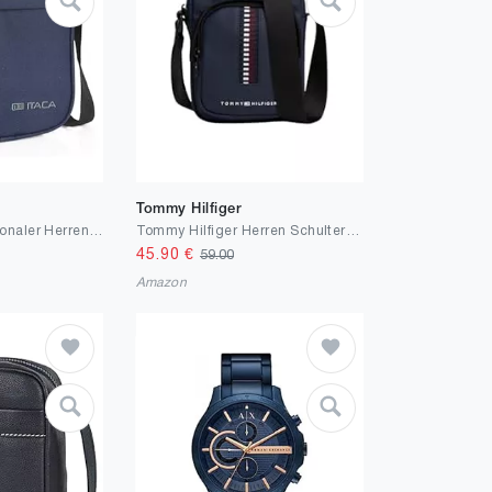
Tommy Hilfiger
ITACA - Multifunktionaler Herren Jugend Freizeitrucksack + Polyester Portatodo Fall. Komfortables widerstandsfähiges Licht und gepolstert. Perfekt für den täglichen Gebrauch, Universität. 25332
Tommy Hilfiger Herren Schultertasche Mini Reporter Klein
45.90
€
59.00
Amazon