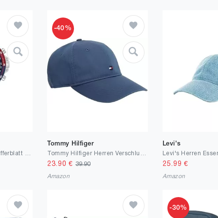
-40%
Tommy Hilfiger
Levi's
Tommy Hilfiger Multi Zifferblatt Quarz Uhr für Herren mit Edelstahl- oder Silikonarmband
Tommy Hilfiger Herren Verschluss Th Flag Soft 6 Panel Cap Am0am14099
Levi's Herren Esse
23.90
€
25.99
€
39.90
Amazon
Amazon
-30%