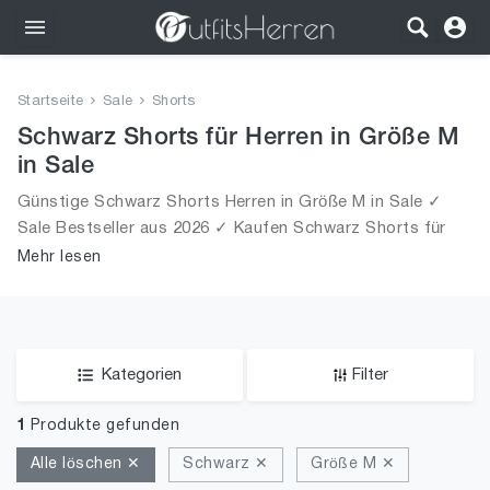
Outfits
Startseite
Sale
Shorts
Bekleidung
Schwarz Shorts für Herren in Größe M
in Sale
Wäsche
Günstige Schwarz Shorts Herren in Größe M in Sale ✓
Sale Bestseller aus 2026 ✓ Kaufen Schwarz Shorts für
Schuhe
Männer in Größe M in Sale!
Mehr lesen
Accessoires
SALE
Kategorien
Filter
1
Produkte gefunden
Alle löschen ✕
Schwarz ✕
Größe M ✕