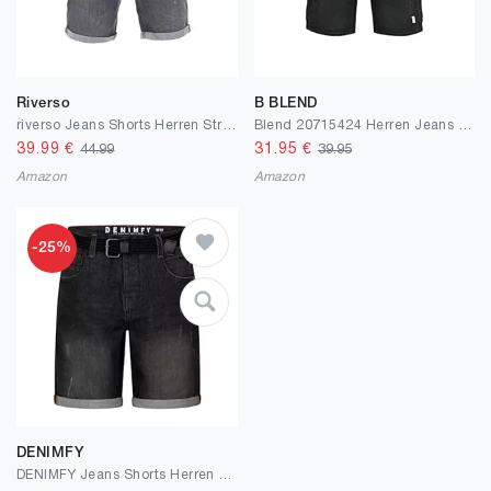
Riverso
B BLEND
riverso Jeans Shorts Herren Stretch Kurz Regular Fit RIVTom Kurze Hosen Bermuda Shorts Sommer Denim Einfarbig Schwarz Grau Blau 30 31 32 33 34 36 38 40 42
Blend 20715424 Herren Jeans Shorts Kurze Denim Shorts Cargoshorts mit Stretch Blizzard Regular Fit
39.99
€
31.95
€
44.99
39.95
Amazon
Amazon
-25%
DENIMFY
DENIMFY Jeans Shorts Herren Stretch Kurz mit Gürtel Regular Fit DFBo Kurze Hosen Sommer Denim Einfarbig Blau Schwarz 31 32 33 34 36 38 40 42