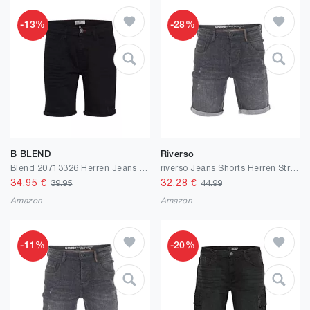
-13%
-28%
B BLEND
Riverso
Blend 20713326 Herren Jeans Shorts Kurze Denim Shorts 5-Pocket mit Stretch Twister Fit Slim/Regular Fit
riverso Jeans Shorts Herren Stretch Kurz Regular Fit RIVTom Kurze Hosen Bermuda Shorts Sommer Denim Einfarbig Schwarz Grau Blau 30 31 32 33 34 36 38 40 42
34.95
€
32.28
€
39.95
44.99
Amazon
Amazon
-11%
-20%