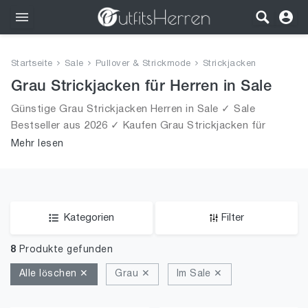
Outfits
Startseite
Sale
Pullover & Strickmode
Strickjacken
Bekleidung
Grau Strickjacken für Herren in Sale
Günstige Grau Strickjacken Herren in Sale ✓ Sale
Wäsche
Bestseller aus 2026 ✓ Kaufen Grau Strickjacken für
Männer in Sale!
Mehr lesen
Schuhe
Accessoires
SALE
Kategorien
Filter
8
Produkte gefunden
Alle löschen ✕
Grau ✕
Im Sale ✕