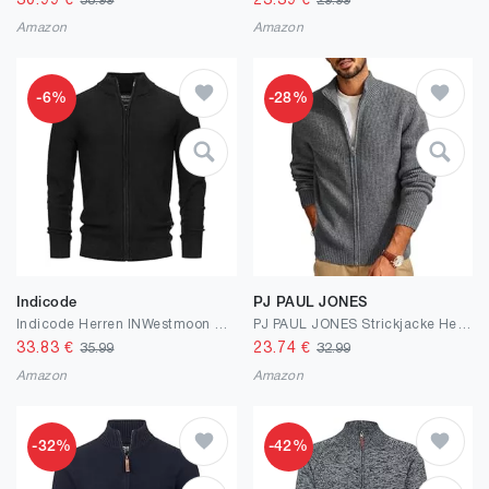
30.99
€
23.39
€
38.99
29.99
Amazon
Amazon
-6%
-28%
Indicode
PJ PAUL JONES
Indicode Herren INWestmoon Strickjacke mit Stehkragen | Fein-Strick Cardigan aus 100% Baumwolle
PJ PAUL JONES Strickjacke Herren Rippenstrick Cardigan Langarm Winterjacke Feinstrick Sweaters mit Stehkragen und Reißverschluss
33.83
€
23.74
€
35.99
32.99
Amazon
Amazon
-32%
-42%