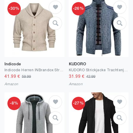
-30%
-26%
Indicode
KUDORO
Indicode Herren INBrandox Strickjacke mit Schalkragen und Knopfleiste | Fein-Strick Cardigan für Männer
KUDORO Strickjacke Trachtenjacke Herren Cardigan mit Reißverschluss Gestrickt Wintermantel Strickjacke Sweatjacke Winterjacke Mit Stehkragen Fleecejacke Langarm
41.99
€
31.99
€
59.99
42.99
Amazon
Amazon
-8%
-27%