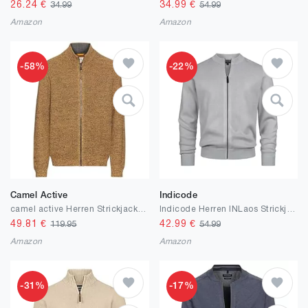
26.24
€
34.99
€
34.99
54.99
Amazon
Amazon
-58%
-22%
Camel Active
Indicode
camel active Herren Strickjacke mit Reißverschluss
Indicode Herren INLaos Strickjacke mit Rundhalsausschnitt & Reißverschluss | Cardigan für Männer
49.81
€
42.99
€
119.95
54.99
Amazon
Amazon
-31%
-17%