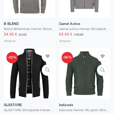
B BLEND
Camel Active
Blend BHNorman Herren Strickjacke Cardigan Feinstrick Pullover mit Stehkragen Reißverschluss Rippbündchen Baumwollmischung Regular fit
camel active Herren Strickjacke aus Reiner Lammwolle
34.95
€
69.90
€
54.95
149.95
Amazon
Amazon
-25%
-36%
GLESTORE
Indicode
GLESTORE Strickjacke Herren Trachtenjacke Cardigan Fleecejacke Strickjacken für Herren Strickfleecejacke
Indicode Herren INLayton Strickjacke mit Stehkragen und Reißverschluss | Cardigan Feinstrickjacke für Männer