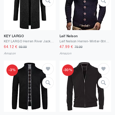
KEY LARGO
Leif Nelson
KEY LARGO Herren River Jacket Long Strickjacke
Leif Nelson Herren-Winter-Strickjacke mit Schalkragen - Slim Fit Cardigan Herren Jacke mit Knöpfen
64.12
€
47.99
€
69.99
79.99
Amazon
Amazon
-3%
-30%