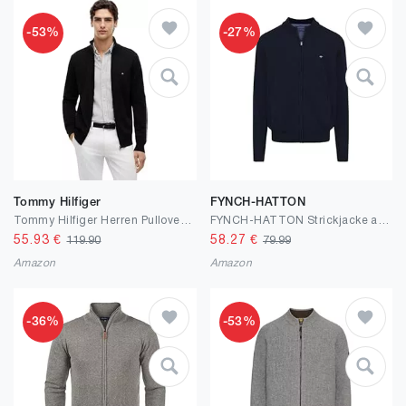
-53%
-27%
Tommy Hilfiger
FYNCH-HATTON
Tommy Hilfiger Herren Pullover mit Reißverschluss Essential Cotton Zip Thru Stehkragen
FYNCH-HATTON Strickjacke aus Baumwolle mit Stehkragen
55.93
€
58.27
€
119.90
79.99
Amazon
Amazon
-36%
-53%