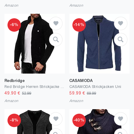
Amazon
Amazon
-6%
-14%
Redbridge
CASAMODA
Red Bridge Herren Strickjacke Übergangsjacke Jacke Sweater Grobstrick M3631
CASAMODA Strickjacken Uni
49.90
€
59.99
€
52.99
69.99
Amazon
Amazon
-8%
-40%