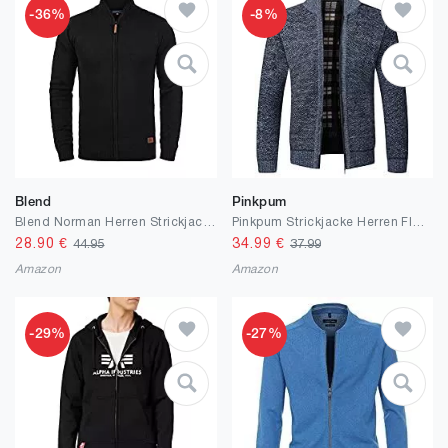
-36%
-8%
Blend
Pinkpum
Blend Norman Herren Strickjacke Cardigan Feinstrick mit Stehkragen und Reißverschluss
Pinkpum Strickjacke Herren Fleecejacke Mit Reißverschluss und Stehkragen, Gestrickt Cardigan Herren
28.90
€
34.99
€
44.95
37.99
Amazon
Amazon
-29%
-27%