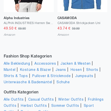
Alpha Industries
CASAMODA
ALPHA INDUSTRIES Herren Sweatshirt
CASAMODA Strickjacken Uni
49.50
€
43.74
€
69.90
59.99
Amazon
Amazon
Fashion Shop Kategorien
|
|
|
Alle Bekleidung
Accessoires
Jacken & Westen
|
|
|
|
|
Mäntel
Kostüme & Blazer
Jeans
Hosen
Shorts
|
|
|
Shirts & Tops
Pullover & Strickmode
Jumpsuits
|
Unterwäsche & Bademäntel
Schuhe
Outfits Kategorien
|
|
|
Alle Outfits
Casual Outfits
Winter Outfits
Frühlings
|
|
|
Outfits
Herbst Outfits
Sommer Outfits
Sport