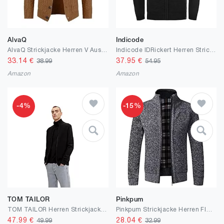
AlvaQ
Indicode
AlvaQ Strickjacke Herren V Ausschnitt Strick Cardigan Langarm Knöpfe Strickpullover Einfarbige Strickmantel(S-2XL)
Indicode IDRickert Herren Strickjacke Cardigan Grobstrick mit Stehkragen
33.14
€
37.95
€
38.99
54.95
Amazon
Amazon
-4%
-15%
TOM TAILOR
Pinkpum
TOM TAILOR Herren Strickjacke mit Stehkragen
Pinkpum Strickjacke Herren Fleecejacke Sweatjacke Mit Reißverschluss Trachtenjacke, Gestrickt Cardigan Herren Wintermantel
47.99
€
28.04
€
49.99
32.99