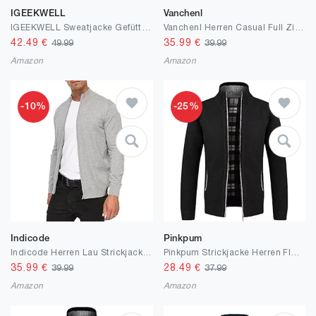
IGEEKWELL
Vanchenl
IGEEKWELL Sweatjacke Gefüttert Herren Fleece Hoodie Herren Hoody mit Kapuze Kapuzenpullover für Herren mit Reißverschluss Strickjacken für Herren Winter Sweatjacke Herren mit Kapuze
Vanchenl Herren Casual Full Zip Cardigans Slim Fit Thick Stand Kragen Strickpullover Jacke mit Taschen
42.49
€
35.99
€
49.99
39.99
Amazon
Amazon
-10%
-25%
Indicode
Pinkpum
Indicode Herren Lau Strickjacke mit Stehkragen aus 80% Baumwolle | Cardigan für Männer
Pinkpum Strickjacke Herren Fleecejacke Sweatjacke Mit Reißverschluss Trachtenjacke, Gestrickt Cardigan Herren Wintermantel
35.99
€
28.49
€
39.99
37.99
Amazon
Amazon