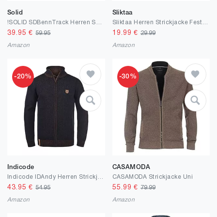
Solid
Sliktaa
!SOLID SDBennTrack Herren Sweatjacke Cardigan mit Reißverschluss und Stehkragen
Sliktaa Herren Strickjacke Festival Cardigan Warm Trachtenjacke Mode Schlichter Pullover Langarm Sweatjacke Reißverschluss
39.95
€
19.99
€
59.95
29.99
Amazon
Amazon
-20%
-30%
Indicode
CASAMODA
Indicode IDAndy Herren Strickjacke Cardigan Grobstrick Pullover mit Stehkragen Reißverschluss Baumwollmischung Regular fit
CASAMODA Strickjacke Uni
43.95
€
55.99
€
54.95
79.99
Amazon
Amazon