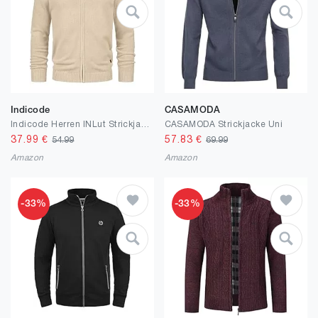
Indicode
CASAMODA
Indicode Herren INLut Strickjacke mit Stehkragen und Reißverschluss | Cardigan Feinstrickjacke für Männer
CASAMODA Strickjacke Uni
37.99
€
57.83
€
54.99
69.99
Amazon
Amazon
-33%
-33%