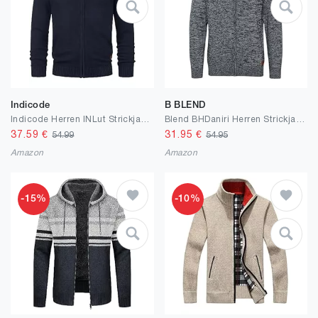
Indicode
B BLEND
Indicode Herren INLut Strickjacke mit Stehkragen | Fein-Strick Cardigan mit Kragen und Reißverschluß
Blend BHDaniri Herren Strickjacke Cardigan Feinstrick mit Stehkragen und Reißverschluss
37.59
€
31.95
€
54.99
54.95
Amazon
Amazon
-15%
-10%