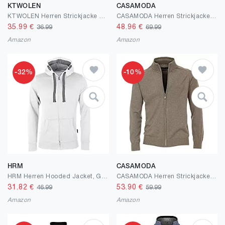
KTWOLEN
CASAMODA
KTWOLEN Herren Strickjacke Cardigan Feinstrick Mit Stehkragen Und Reißverschluss Fleece-gefüttert Wintermantel Sweatjacke Langarm Winterjacke
CASAMODA Herren Strickjacke unifarben Aufgesticktes Logo
35.99
€
48.96
€
36.99
69.99
Amazon
Amazon
-32%
-10%
HRM
CASAMODA
HRM Herren Hooded Jacket, Gr. I Premium Kapuzenjacke Herren mit Kontrast-Innenfutter I Basic Hoodie mit Reißverschluss I Zip Hoodie I Hochwertige & nachhaltige Herren-Bekleidung
CASAMODA Herren Strickjacke unifarben Aufgesticktes Logo
31.82
€
53.90
€
46.99
59.99
Amazon
Amazon