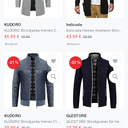
KUDORO
Indicode
KUDORO Strickjacke Herren Cardigan Lang Trachtenjacke Kapuze mit Kapuze Gestrickt Pullover Hoodie Wintermantel Winterjacke Fleecejacke Sweatjacke Feinstrick
Indicode Herren Anaheim Strickjacke mit 2 aufgesetzten Taschen | Winterjacke Cardigan
45.99
€
43.99
€
49.99
59.99
Amazon
Amazon
-21%
-22%
KUDORO
GLESTORE
KUDORO Strickjacke Herren Fleecejacke Trachtenjacke mit Stehkragen Cardigan mit Reißverschluss Gestrickt Warme Winterjacke Outdoor
GLESTORE Strickjacken für Herren Strickjacke Cardigan Trachtenjacke Herren Fleecejacke Winter Herren