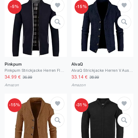
-5%
-15%
Pinkpum
AlvaQ
Pinkpum Strickjacke Herren Fleecejacke Sweatjacke Mit Reißverschluss Trachtenjacke, Gestrickt Cardigan Herren Wintermantel
AlvaQ Strickjacke Herren V Ausschnitt Strick Cardigan Langarm Knöpfe Strickpullover Einfarbige Strickmantel(S-2XL)
34.99
€
33.14
€
36.99
38.99
Amazon
Amazon
-15%
-31%