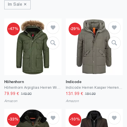
Im Sale ✕
-47%
-29%
Höhenhorn
Indicode
Höhenhorn Arpiglias Herren Winter Jacke Parka Parker mit Kunstfell Gefüttert
Indicode Herren Kasper Herrenparka mit Kapuze in Daunenjacken-Optik | Wintermantel für Männer
79.99
€
131.99
€
149.90
184.99
Amazon
Amazon
-33%
-10%