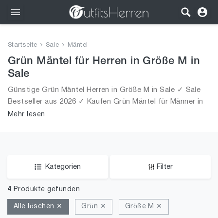
Outfits
Startseite
Sale
Mäntel
Bekleidung
Grün Mäntel für Herren in Größe M in
Sale
Wäsche
Günstige Grün Mäntel Herren in Größe M in Sale ✓ Sale
Bestseller aus 2026 ✓ Kaufen Grün Mäntel für Männer in
Schuhe
Größe M in Sale!
Mehr lesen
Accessoires
SALE
Kategorien
Filter
4
Produkte gefunden
Alle löschen ✕
Grün ✕
Größe M ✕