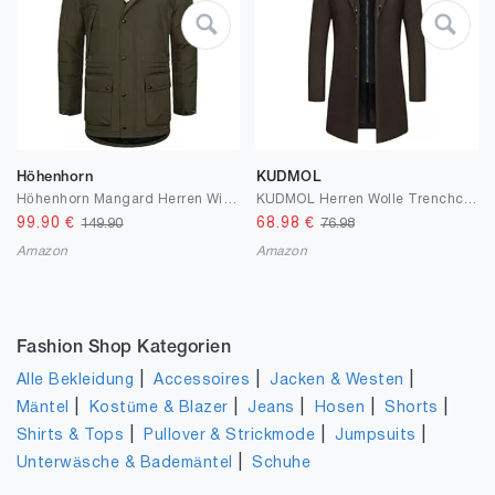
Höhenhorn
KUDMOL
Höhenhorn Mangard Herren Winter Jacke Steppjacke Gefüttert Winterjacke Parker Parka
KUDMOL Herren Wolle Trenchcoat Solid Casual gepolstert Outdoor Overcoat Lange Kapuze Warmer Mantel Jacke
99.90
€
68.98
€
149.90
76.98
Amazon
Amazon
Fashion Shop Kategorien
|
|
|
Alle Bekleidung
Accessoires
Jacken & Westen
|
|
|
|
|
Mäntel
Kostüme & Blazer
Jeans
Hosen
Shorts
|
|
|
Shirts & Tops
Pullover & Strickmode
Jumpsuits
|
Unterwäsche & Bademäntel
Schuhe