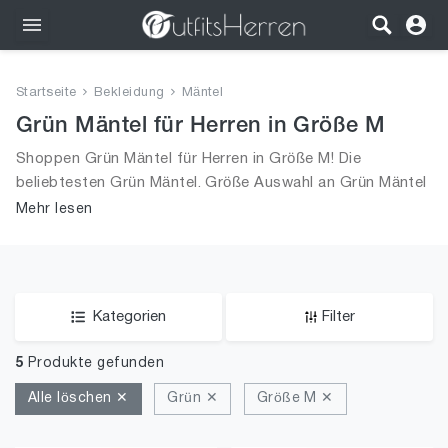
Outfits
Startseite
Bekleidung
Mäntel
Bekleidung
Grün Mäntel für Herren in Größe M
Shoppen Grün Mäntel für Herren in Größe M! Die
Wäsche
beliebtesten Grün Mäntel. Größe Auswahl an Grün Mäntel
in Größe M und alle Trends aus 2026 für Männer!
Mehr lesen
Schuhe
Accessoires
SALE
Kategorien
Filter
5
Produkte gefunden
Alle löschen ✕
Grün ✕
Größe M ✕