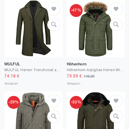
-47%
WULFUL
Höhenhorn
WULFUL Herren Trenchcoat aus Wolle, schmale Passform, Wintermantel
Höhenhorn Arpiglias Herren Winter Jacke Parka Parker mit Kunstfell Gefüttert
74.18
€
79.99
€
149.90
Amazon
Amazon
-29%
-33%