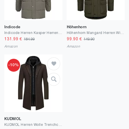
Indicode
Höhenhorn
Indicode Herren Kasper Herrenparka mit Kapuze in Daunenjacken-Optik | Wintermantel für Männer
Höhenhorn Mangard Herren Winter Jacke Steppjacke Gefüttert Winterjacke Parker Parka
131.99
€
99.90
€
184.99
149.90
Amazon
Amazon
-10%
KUDMOL
KUDMOL Herren Wolle Trenchcoat Solid Casual gepolstert Outdoor Overcoat Lange Kapuze Warmer Mantel Jacke