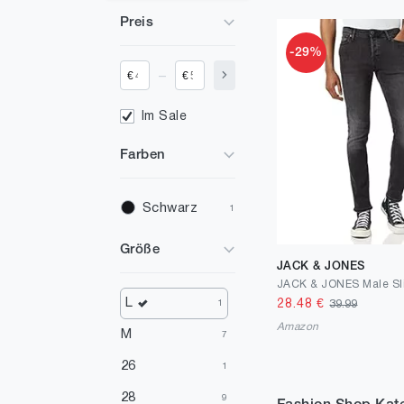
Preis
-29%
_
€
€
Im Sale
Farben
Schwarz
1
Größe
JACK & JONES
L
28.48
€
39.99
1
Amazon
M
7
26
1
28
9