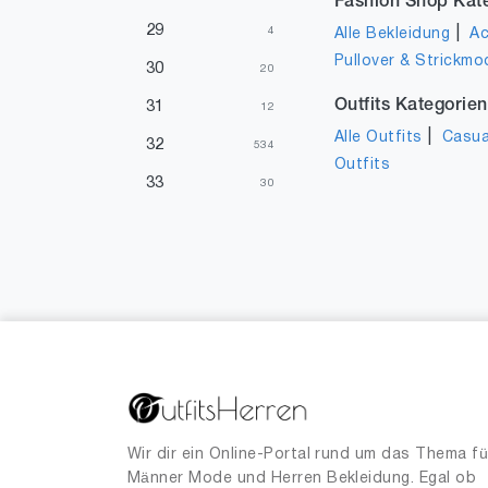
Fashion Shop Kat
29
|
4
Alle Bekleidung
Ac
Pullover & Strickmo
30
20
Outfits Kategorien
31
12
|
Alle Outfits
Casua
32
534
Outfits
33
30
34
7
35
1
36
4
38
9
40
3
41
1
46
1
Wir dir ein Online-Portal rund um das Thema fü
Männer Mode und Herren Bekleidung. Egal ob