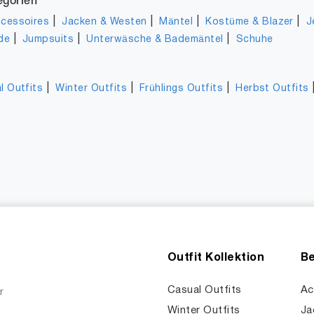
egorien
|
|
|
|
cessoires
Jacken & Westen
Mäntel
Kostüme & Blazer
J
|
|
|
de
Jumpsuits
Unterwäsche & Bademäntel
Schuhe
|
|
|
l Outfits
Winter Outfits
Frühlings Outfits
Herbst Outfits
Outfit Kollektion
Be
Casual Outfits
Ac
r
Winter Outfits
Ja