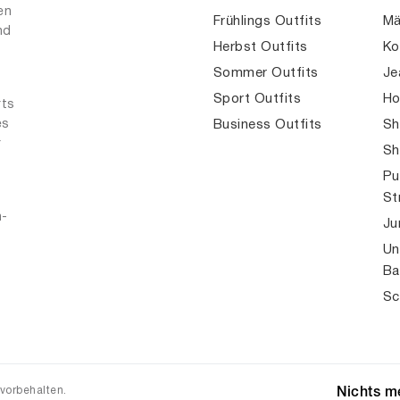
en
Frühlings Outfits
Mä
nd
Herbst Outfits
Ko
Sommer Outfits
Je
Sport Outfits
Ho
rts
es
Business Outfits
Sh
r
Sh
Pu
St
n-
Ju
Un
Ba
Sc
 vorbehalten.
Nichts me