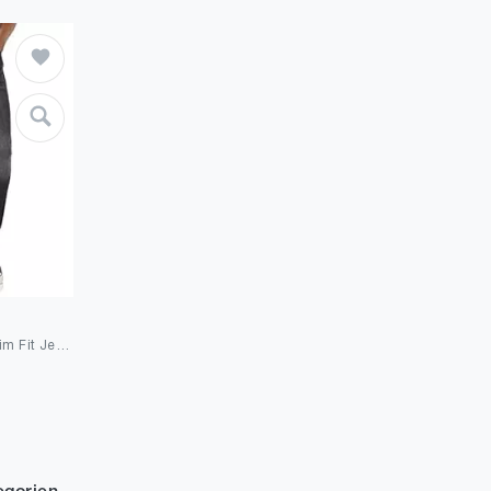
JACK & JONES Male Slim Fit Jeans JJIGLENN JJORIGINAL MF 816 Slim Fit Jeans