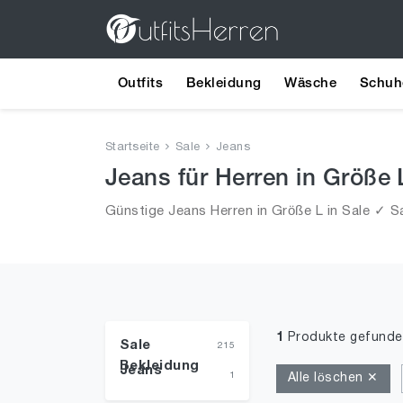
Outfits
Bekleidung
Wäsche
Schuh
Startseite
Sale
Jeans
Jeans für Herren in Größe 
Günstige Jeans Herren in Größe L in Sale ✓ Sa
1
Produkte gefunde
Sale
215
Bekleidung
Jeans
1
Alle löschen ✕