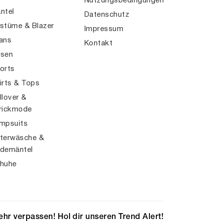
Nutzungsbedingungen
ntel
Datenschutz
stüme & Blazer
Impressum
ans
Kontakt
sen
orts
irts & Tops
llover &
rickmode
mpsuits
terwäsche &
demäntel
huhe
hr verpassen! Hol dir unseren Trend Alert!