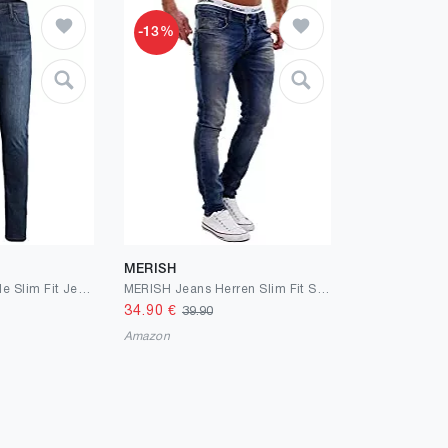
-13%
MERISH
JACK & JONES Male Slim Fit Jeans Glenn ORIGINAL AM 817
MERISH Jeans Herren Slim Fit Stretch Jeanshose Designer Hose Denim 9148-2100
34.90
€
39.90
Amazon