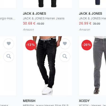
JACK & JONES
JACK & JONES
JACK & JONES Male Cargo-Hose Slim Fit Cargo-Hose
JACK & JONES Herren Jeans
30.68
€
26.99
€
49.99
39.99
Amazon
Amazon
-13%
-26%
MERISH
XCEDY
 Jeans
MERISH Jeans Herren Slim Fit Stretch Jeanshose Designer Hose Denim 9148-2100