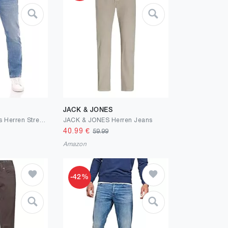
JACK & JONES
TOM TAILOR Jeans Herren Stretch lang Straight Fit Marvin Jeanshose Hose Denim Blau 30 31 32 33 34 36 38 40 42
JACK & JONES Herren Jeans
40.99
€
59.99
Amazon
-42%