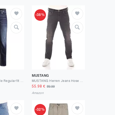
-38%
MUSTANG
JACK & JONES Male Regular fit Jeans JJICLARK JJORIGINAL JOS 278 NOOS Regular fit Jeans
MUSTANG Herren Jeans Hose Oregon Tapered
55.98
€
89.99
Amazon
-32%