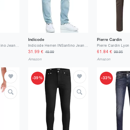
Indicode
Pierre Cardin
Indicode Herren INSantino Jeanshose aus 99% Baumwolle | Denim Stretch Jeans Männer
Indicode Herren INSantino Jeanshose aus 99% Baumwolle | Denim Stretch Jeans Männer
31.99
€
61.84
€
49.99
99.95
Amazon
Amazon
-39%
-33%