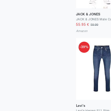
JACK & JONES
55.95
€
59.99
Amazon
-39%
Levi's
Levi's Herren 511 Slim