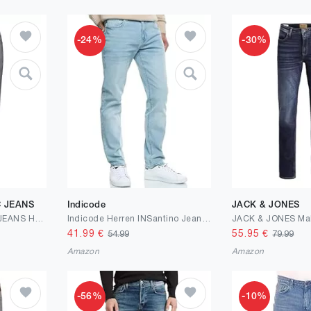
-24%
-30%
 JEANS
Indicode
JACK & JONES
PIONEER AUTHENTIC JEANS Herren Jeans Rando | Männer Hose | Regular Fit
Indicode Herren INSantino Jeanshose aus 99% Baumwolle | Denim Stretch Jeans Männer
41.99
€
55.95
€
54.99
79.99
Amazon
Amazon
-56%
-10%