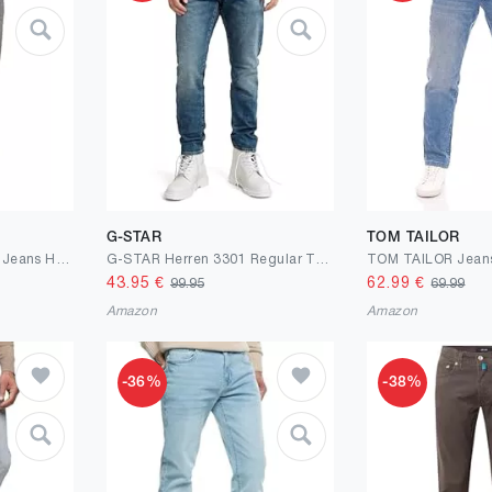
G-STAR
TOM TAILOR
Blend BHTaifun Herren Jeans Hose Denim mit Stretch Slim Fit
G-STAR Herren 3301 Regular Tapered Jeans
43.95
€
62.99
€
99.95
69.99
Amazon
Amazon
-36%
-38%