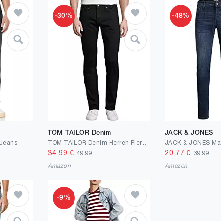
-30%
-48%
TOM TAILOR Denim
JACK & JONES
Jeans
TOM TAILOR Denim Herren Piers Slim Jeans
34.99
€
20.77
€
49.99
39.99
Amazon
Amazon
-9%