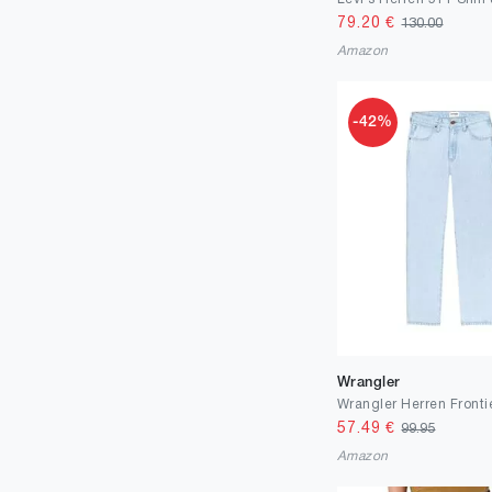
79.20
€
130.00
Amazon
-42%
Wrangler
Wrangler Herren Fronti
57.49
€
99.95
Amazon