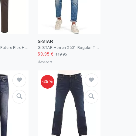
G-STAR
Pierre Cardin Lyon Future Flex Herren Jeans
G-STAR Herren 3301 Regular Tapered Jeans
69.95
€
119.95
Amazon
-25%