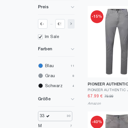
Preis
-15%
_
€
€
Im Sale
Farben
Blau
11
Grau
8
PIONEER AUTHENTIC
Schwarz
4
67.99
€
79.99
Größe
Amazon
33
30
-40%
M
7