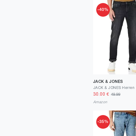
-40%
JACK & JONES
JACK & JONES Herren 
30.00
€
49.99
Amazon
-35%