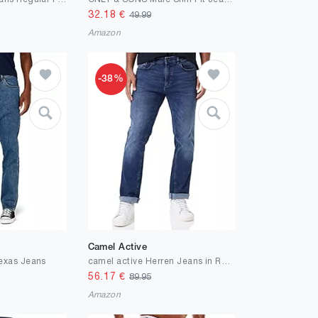
32.18
€
49.99
Amazon
-38%
Camel Active
exas Jeans
camel active Herren Jeans in Regular Fit
56.17
€
89.95
Amazon