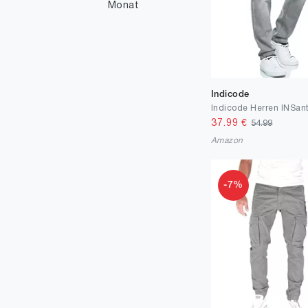
41
1
Monat
46
1
50
1
Indicode
37.99
€
54.99
Amazon
-7%