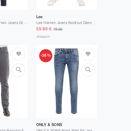
Lee
JACK & JONES Herren Jeans Glenn ARIS Slim Fit Stretch Denim
Lee Herren Jeans Bootcut Denver Hose Blau Jeanshose Männer Baumwolle Stretch Denim Blue w30 w31 w32 w33 w34 w36 w38 w40 w42 w44
59.89
€
79.99
Amazon
-36%
ONLY & SONS
XCEDY - Herren Jeans Regular Fit, Denim Stretch Jeanshose, High Waist Authentic Straight Cut Hosen Herren CD356
ONLY & SONS Male Slim Fit Jeans ONSLOOM Niedrige Taille Slim Fit Jeans