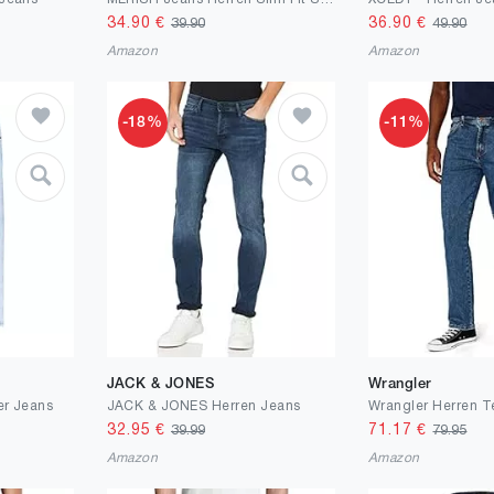
34.90
€
36.90
€
39.90
49.90
Amazon
Amazon
-18%
-11%
JACK & JONES
Wrangler
er Jeans
JACK & JONES Herren Jeans
Wrangler Herren T
32.95
€
71.17
€
39.99
79.95
Amazon
Amazon