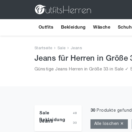
Outfits
Bekleidung
Wäsche
Schuh
Startseite
Sale
Jeans
Jeans für Herren in Größe 
Günstige Jeans Herren in Größe 33 in Sale ✓ S
30
Produkte gefun
Sale
48
Bekleidung
Jeans
30
Alle löschen ✕