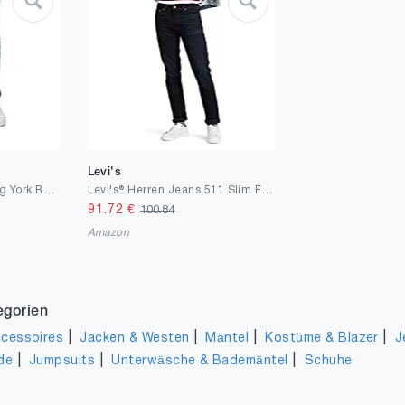
Levi's
s.Oliver Men's Hose lang York Regular FIT
Levi's® Herren Jeans 511 Slim Fit, 51166 , WATERLESS
91.72
€
100.84
Amazon
egorien
|
|
|
|
cessoires
Jacken & Westen
Mäntel
Kostüme & Blazer
J
|
|
|
de
Jumpsuits
Unterwäsche & Bademäntel
Schuhe