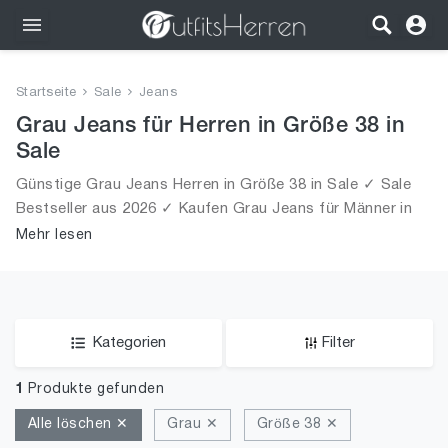
Outfits
Startseite
Sale
Jeans
Bekleidung
Grau Jeans für Herren in Größe 38 in
Sale
Wäsche
Günstige Grau Jeans Herren in Größe 38 in Sale ✓ Sale
Bestseller aus 2026 ✓ Kaufen Grau Jeans für Männer in
Schuhe
Größe 38 in Sale!
Mehr lesen
Accessoires
SALE
Kategorien
Filter
1
Produkte gefunden
Alle löschen ✕
Grau ✕
Größe 38 ✕