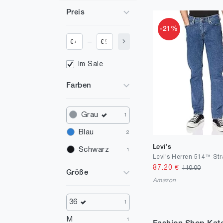
Preis
-21%
_
€
€
Im Sale
Farben
Grau
1
Blau
2
Levi's
Schwarz
1
87.20
€
110.00
Größe
Amazon
36
1
M
1