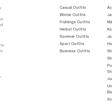
Casual Outfits
Ac
r
Winter Outfits
Ja
en
Frühlings Outfits
Mä
nd
Herbst Outfits
Ko
Sommer Outfits
Je
Sport Outfits
Ho
rts
es
Business Outfits
Sh
r
Sh
Pu
St
n-
Ju
Un
Ba
Sc