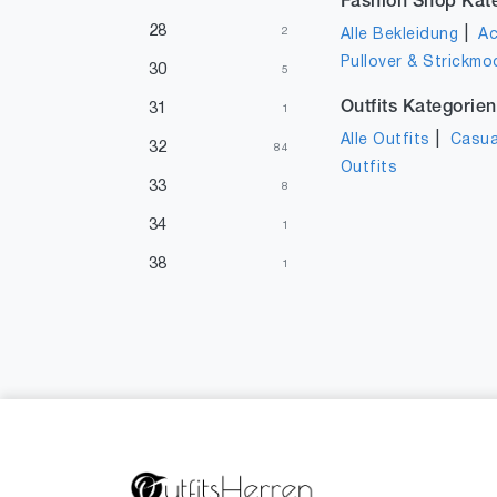
Fashion Shop Kat
28
|
2
Alle Bekleidung
Ac
Pullover & Strickmo
30
5
Outfits Kategorien
31
1
|
Alle Outfits
Casua
32
84
Outfits
33
8
34
1
38
1