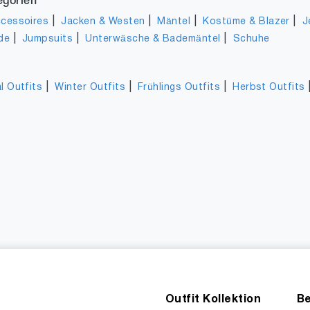
egorien
|
|
|
|
cessoires
Jacken & Westen
Mäntel
Kostüme & Blazer
J
|
|
|
de
Jumpsuits
Unterwäsche & Bademäntel
Schuhe
|
|
|
l Outfits
Winter Outfits
Frühlings Outfits
Herbst Outfits
Outfit Kollektion
Be