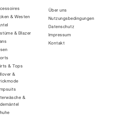
cessoires
Über uns
cken & Westen
Nutzungsbedingungen
ntel
Datenschutz
stüme & Blazer
Impressum
ans
Kontakt
sen
orts
irts & Tops
llover &
rickmode
mpsuits
terwäsche &
demäntel
huhe