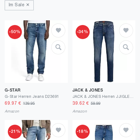
Im Sale ✕
-50%
-34%
G-STAR
JACK & JONES
G-Star Herren Jeans D23691
JACK & JONES Herren JJIGLENN JJFOX GE 204 50SPS NOOS 12175888
69.97
€
39.62
€
139.95
59.99
Amazon
Amazon
-21%
-18%