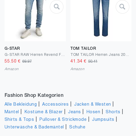
G-STAR
TOM TAILOR
G-STAR RAW Herren Revend FWD Skinny Jeans
TOM TAILOR Herren Jeans 20622022 Josh Slim, 10119 - Used Mid Stone Blue Denim, 29W / 30L
55.50
€
41.34
€
69.97
50.41
Amazon
Amazon
Fashion Shop Kategorien
|
|
|
Alle Bekleidung
Accessoires
Jacken & Westen
|
|
|
|
|
Mäntel
Kostüme & Blazer
Jeans
Hosen
Shorts
|
|
|
Shirts & Tops
Pullover & Strickmode
Jumpsuits
|
Unterwäsche & Bademäntel
Schuhe