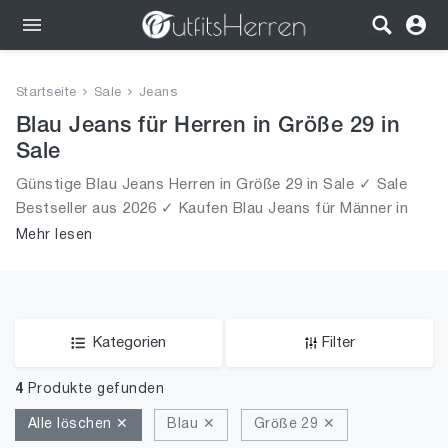
Outfits
Startseite
Sale
Jeans
Bekleidung
Blau Jeans für Herren in Größe 29 in
Sale
Wäsche
Günstige Blau Jeans Herren in Größe 29 in Sale ✓ Sale
Bestseller aus 2026 ✓ Kaufen Blau Jeans für Männer in
Schuhe
Größe 29 in Sale!
Mehr lesen
Accessoires
SALE
Kategorien
Filter
4
Produkte gefunden
Alle löschen ✕
Blau ✕
Größe 29 ✕