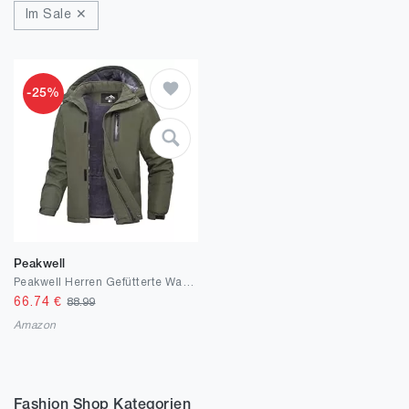
Im Sale ✕
-25%
Peakwell
Peakwell Herren Gefütterte Warm Winterjacke Wasser- und winddichte Outdoorjacke Funktionsjacke mit Abnehmbarer Kapuze
66.74
€
88.99
Amazon
Fashion Shop Kategorien