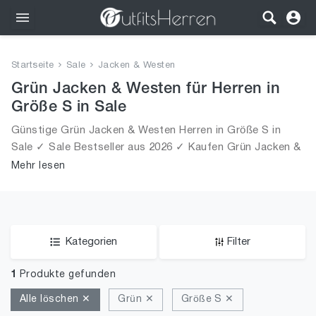
Outfits
Startseite
Sale
Jacken & Westen
Bekleidung
Grün Jacken & Westen für Herren in
Größe S in Sale
Wäsche
Günstige Grün Jacken & Westen Herren in Größe S in
Sale ✓ Sale Bestseller aus 2026 ✓ Kaufen Grün Jacken &
Schuhe
Westen für Männer in Größe S in Sale!
Mehr lesen
Accessoires
SALE
Kategorien
Filter
1
Produkte gefunden
Alle löschen ✕
Grün ✕
Größe S ✕