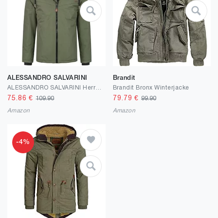
ALESSANDRO SALVARINI
Brandit
ALESSANDRO SALVARINI Herren Winter Jacke warm mit Kapuze AS-331
Brandit Bronx Winterjacke
75.86
€
79.79
€
109.90
99.90
Amazon
Amazon
-4%