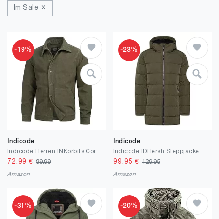
Im Sale ✕
-19%
-23%
Indicode
Indicode
Indicode Herren INKorbits Cordjacke mit Knopfleiste | Herrenjacke Übergangsjacke Hemd-Jacke für Männer
Indicode IDHersh Steppjacke Herren Parka Winterjacke Steppparka gefüttert mit Kapuze
72.99
€
99.95
€
89.99
129.95
Amazon
Amazon
-31%
-20%