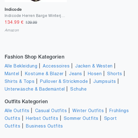
Indicode
Indicode Herren Barge Winterjacke m. Kapuze & Teddyfutter | Winterparka Herrenjacke Parka
134.99
€
139.99
Amazon
Fashion Shop Kategorien
|
|
|
Alle Bekleidung
Accessoires
Jacken & Westen
|
|
|
|
|
Mäntel
Kostüme & Blazer
Jeans
Hosen
Shorts
|
|
|
Shirts & Tops
Pullover & Strickmode
Jumpsuits
|
Unterwäsche & Bademäntel
Schuhe
Outfits Kategorien
|
|
|
Alle Outfits
Casual Outfits
Winter Outfits
Frühlings
|
|
|
Outfits
Herbst Outfits
Sommer Outfits
Sport
|
Outfits
Business Outfits