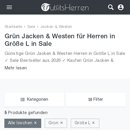
Outfits
Startseite
Sale
Jacken & Westen
Bekleidung
Grün Jacken & Westen für Herren in
Größe L in Sale
Wäsche
Günstige Grün Jacken & Westen Herren in Größe L in Sale
✓ Sale Bestseller aus 2026 ✓ Kaufen Grün Jacken &
Schuhe
Westen für Männer in Größe L in Sale!
Mehr lesen
Accessoires
SALE
Kategorien
Filter
5
Produkte gefunden
Alle löschen ✕
Grün ✕
Größe L ✕