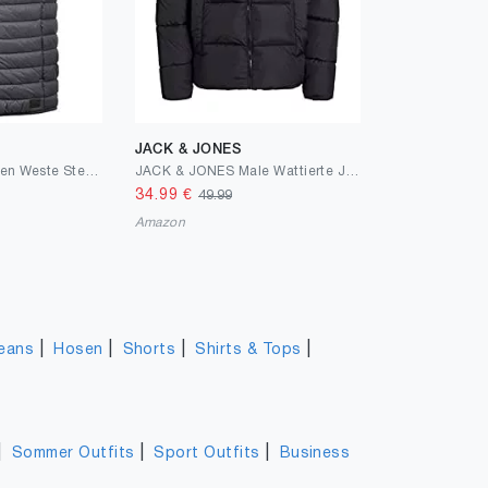
JACK & JONES
Blend BHNille Herren Weste Steppweste Outdoor Weste mit Stehkragen
JACK & JONES Male Wattierte Jacke High Neck
34.99
€
49.99
Amazon
|
|
|
|
eans
Hosen
Shorts
Shirts & Tops
|
|
|
Sommer Outfits
Sport Outfits
Business