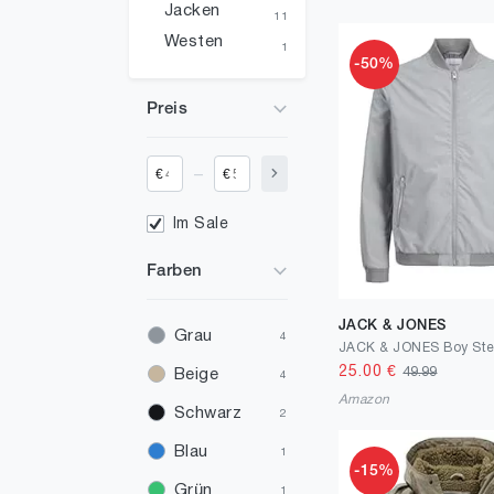
Jacken
11
Westen
1
-50%
Preis
_
€
€
Im Sale
Farben
JACK & JONES
Grau
4
25.00
€
49.99
Beige
4
Amazon
Schwarz
2
Blau
1
-15%
Grün
1