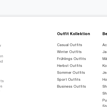
Outfit Kollektion
Be
Casual Outfits
Ac
r
Winter Outfits
Ja
en
Frühlings Outfits
Mä
nd
Herbst Outfits
Ko
Sommer Outfits
Je
Sport Outfits
Ho
rts
es
Business Outfits
Sh
r
Sh
Pu
St