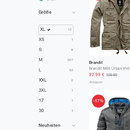
Größe
XL
12
XS
1
S
8
M
507
Brandit
L
52
92.99
€
109.90
XXL
2
Amazon
3XL
1
17
-17%
1
30
1
32
2
Neuheiten