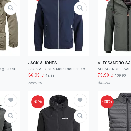
JACK & JONES
ALESSANDRO SA
Brandit M65 Urban Vintage Jacke Parka Männer Feldjacke Winterjacke Giant Outdoor Jacke S-7XL
JACK & JONES Male Blousonjacke Blousonjacke
36.99
€
79.90
€
49.99
109.90
Amazon
Amazon
-5%
-26%