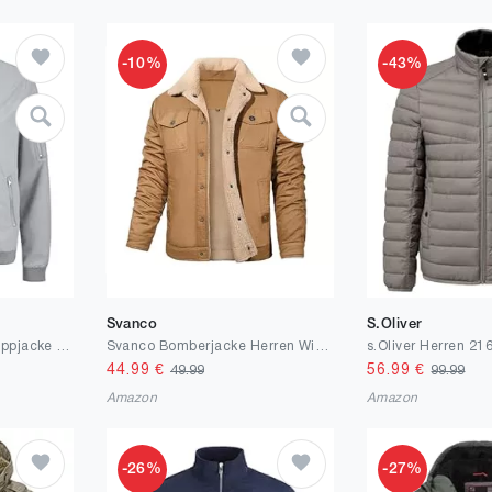
-10%
-43%
Svanco
S.Oliver
JACK & JONES Boy Steppjacke Steppjacke Junior
Svanco Bomberjacke Herren Winter Pilotenjacke Gefüttert Winterjacke Lang Warm Thermojacke Dicke Fleecejacke Outdoor Fliegerjacke mit 5 Taschen
44.99
€
56.99
€
49.99
99.99
Amazon
Amazon
-26%
-27%