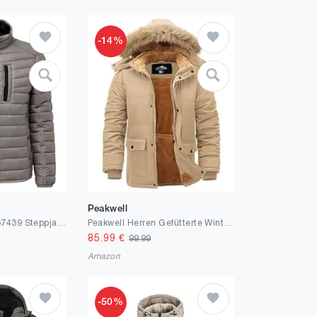
-14%
Peakwell
s.Oliver Herren 2167439 Steppjacke (1er Pack)
Peakwell Herren Gefütterte Winterjacke Winddichter Parka Übergangsjacke Warme Outdoor Arbeitsjacke mit Abnehmbarer Kapuze und Verstellbarem Taillenkordelzug
85.99
€
99.99
Amazon
-50%