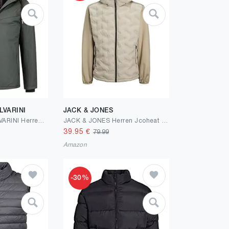
LVARINI
JACK & JONES
ALESSANDRO SALVARINI Herren Winter Jacke warm mit Kapuze AS-331
JACK & JONES Herren Jcoheat Hybrid Jacket Sn Jacke
39.95
€
79.99
Amazon
-30%