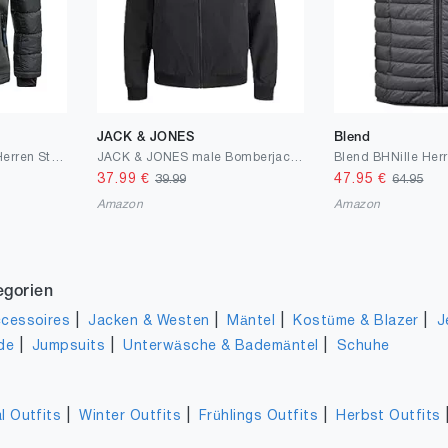
JACK & JONES
Blend
Geographical Norway Herren Steppjacke Winterjacke mit Kapuze – Gefütterter Warmer Anorak S-7XL Outdoor SKI Snowboard Kapuzenjacke für den Winter/Herbst - IMS Production
JACK & JONES male Bomberjacke Leichte
37.99
€
47.95
€
39.99
64.95
Amazon
Amazon
egorien
|
|
|
|
cessoires
Jacken & Westen
Mäntel
Kostüme & Blazer
J
|
|
|
de
Jumpsuits
Unterwäsche & Bademäntel
Schuhe
|
|
|
l Outfits
Winter Outfits
Frühlings Outfits
Herbst Outfits