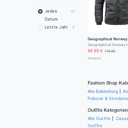
41
1
46
Jedes
1
12
Datum
48
5
Letzte Jahr
5
50
2
Geographical Norway
66
1
99.90
€
119.90
Amazon
Fashion Shop Kat
|
Alle Bekleidung
Ac
Pullover & Strickmo
Outfits Kategorien
|
Alle Outfits
Casua
Outfits