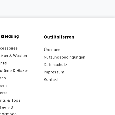
kleidung
OutfitsHerren
cessoires
Über uns
cken & Westen
Nutzungsbedingungen
ntel
Datenschutz
stüme & Blazer
Impressum
ans
Kontakt
sen
orts
irts & Tops
llover &
rickmode