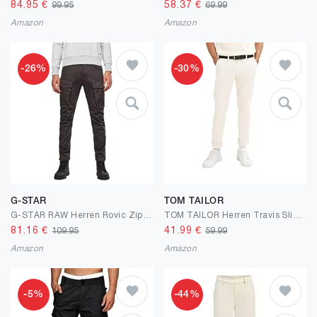
84.95
€
58.37
€
99.95
69.99
Amazon
Amazon
-26%
-30%
G-STAR
TOM TAILOR
G-STAR RAW Herren Rovic Zip 3D Regular Tapered Hose
TOM TAILOR Herren Travis Slim Chino Hose mit Stretch
81.16
€
41.99
€
109.95
59.99
Amazon
Amazon
-5%
-44%