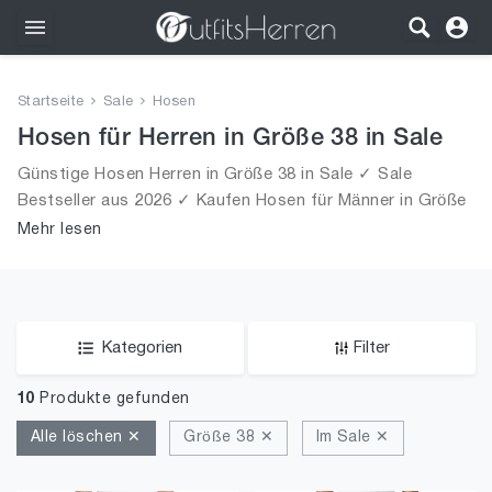
Outfits
Startseite
Sale
Hosen
Bekleidung
Hosen für Herren in Größe 38 in Sale
Günstige Hosen Herren in Größe 38 in Sale ✓ Sale
Wäsche
Bestseller aus 2026 ✓ Kaufen Hosen für Männer in Größe
38 in Sale!
Mehr lesen
Schuhe
Accessoires
SALE
Kategorien
Filter
10
Produkte gefunden
Alle löschen ✕
Größe 38 ✕
Im Sale ✕