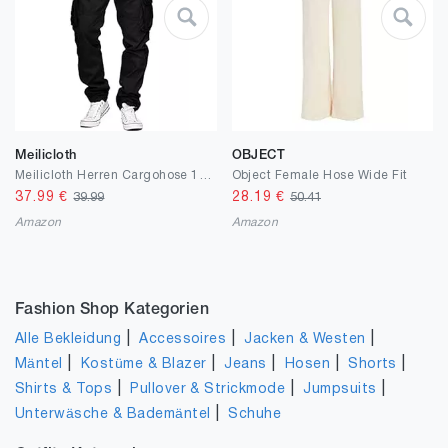
Meilicloth
OBJECT
Meilicloth Herren Cargohose 100% Baumwolle Hose Herren Winter Taschen Outdoorhose
Object Female Hose Wide Fit
37.99
€
28.19
€
39.99
50.41
Amazon
Amazon
Fashion Shop Kategorien
|
|
|
Alle Bekleidung
Accessoires
Jacken & Westen
|
|
|
|
|
Mäntel
Kostüme & Blazer
Jeans
Hosen
Shorts
|
|
|
Shirts & Tops
Pullover & Strickmode
Jumpsuits
|
Unterwäsche & Bademäntel
Schuhe