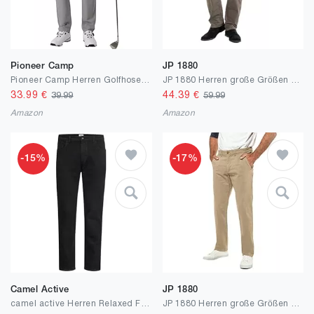
Pioneer Camp
JP 1880
Pioneer Camp Herren Golfhose Stretch Atmungsaktiv Lang Golf Pants mit Elastischer Bund und 3 Funktionelle Taschen
JP 1880 Herren große Größen Übergrößen Menswear L-8XL 5-Pocket Hose, elastischer Bund, Regular Fit 717157
33.99
€
44.39
€
39.99
59.99
Amazon
Amazon
-15%
-17%
Camel Active
JP 1880
camel active Herren Relaxed Fit 5-Pocket Jeans
JP 1880 Herren große Größen Übergrößen Menswear L-8XL Chino, Elastikbund, Regular Fit, bis Gr. 70/35 721190