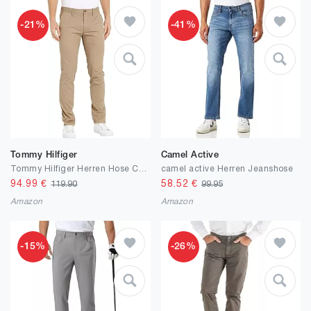
-21%
-41%
Tommy Hilfiger
Camel Active
Tommy Hilfiger Herren Hose Core Bleecker 1985 Pima Cotton Chino
camel active Herren Jeanshose
94.99
€
58.52
€
119.90
99.95
Amazon
Amazon
-15%
-26%