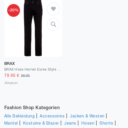
-20%
BRAX
BRAX Hose Herren Eurex Style Carlos Regular Fit Five-Pocket
79.95
€
99.95
Amazon
Fashion Shop Kategorien
|
|
|
Alle Bekleidung
Accessoires
Jacken & Westen
|
|
|
|
|
Mäntel
Kostüme & Blazer
Jeans
Hosen
Shorts