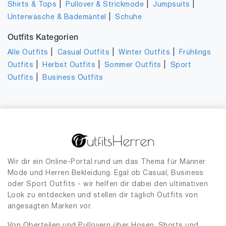
|
|
|
Shirts & Tops
Pullover & Strickmode
Jumpsuits
|
Unterwäsche & Bademäntel
Schuhe
Outfits Kategorien
|
|
|
Alle Outfits
Casual Outfits
Winter Outfits
Frühlings
|
|
|
Outfits
Herbst Outfits
Sommer Outfits
Sport
|
Outfits
Business Outfits
Wir dir ein Online-Portal rund um das Thema für Männer
Mode und Herren Bekleidung. Egal ob Casual, Business
oder Sport Outfits - wir helfen dir dabei den ultimativen
Look zu entdecken und stellen dir täglich Outfits von
angesagten Marken vor.
Von Oberteilen und Pullovern über Hosen, Shorts und