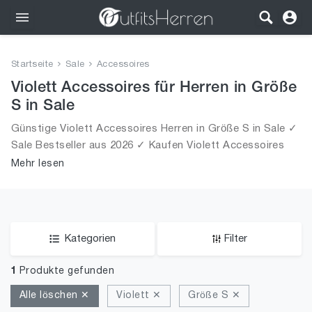
Outfits
Startseite
Sale
Accessoires
Bekleidung
Violett Accessoires für Herren in Größe
S in Sale
Wäsche
Günstige Violett Accessoires Herren in Größe S in Sale ✓
Sale Bestseller aus 2026 ✓ Kaufen Violett Accessoires
Schuhe
für Männer in Größe S in Sale!
Mehr lesen
Accessoires
SALE
Kategorien
Filter
1
Produkte gefunden
Alle löschen ✕
Violett ✕
Größe S ✕