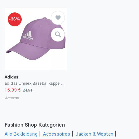
-36%
Adidas
adidas Unisex Baseballkappe Embroidered Logo Lightweight Baseball Cap
15.99
€
24.91
Amazon
Fashion Shop Kategorien
|
|
|
Alle Bekleidung
Accessoires
Jacken & Westen