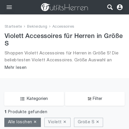
Outfits
Startseite
Bekleidung
Accessoires
Bekleidung
Violett Accessoires für Herren in Größe
S
Wäsche
Shoppen Violett Accessoires für Herren in Größe S! Die
beliebtesten Violett Accessoires. Größe Auswahl an
Schuhe
Violett Accessoires in Größe S und alle Trends aus 2026
Mehr lesen
für Männer!
Accessoires
SALE
Kategorien
Filter
1
Produkte gefunden
Alle löschen ✕
Violett ✕
Größe S ✕