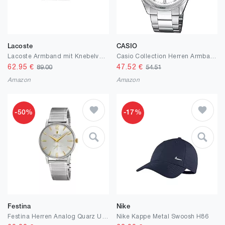
Lacoste
CASIO
Lacoste Armband mit Knebelverschluss für Herren Kollektion METROPOLE Verziert mit petit piqué Muster
Casio Collection Herren Armbanduhr
62.95
€
47.52
€
89.00
54.51
Amazon
Amazon
-50%
-17%
Festina
Nike
Festina Herren Analog Quarz Uhr mit Edelstahl Armband F20250/2
Nike Kappe Metal Swoosh H86