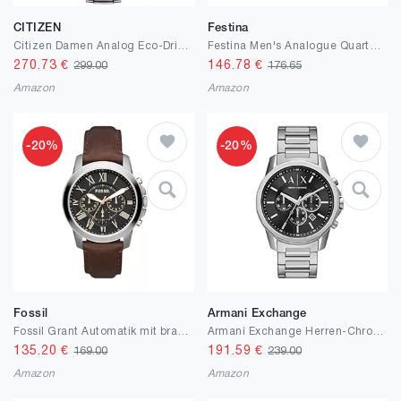
CITIZEN
Festina
Citizen Damen Analog Eco-Drive Uhr mit Titan Armband
Festina Men's Analogue Quartz Watch 32020957
270.73
€
146.78
€
299.00
176.65
Amazon
Amazon
-20%
-20%
Fossil
Armani Exchange
Fossil Grant Automatik mit braunem Lederarmband für Herren ME3099
Armani Exchange Herren-Chronograph, Edelstahluhr, 44 mm Gehäusegröße
135.20
€
191.59
€
169.00
239.00
Amazon
Amazon