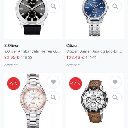
S.Oliver
Citizen
s.Oliver Armbanduhr Herren Quarzuhr Analog, mit Leder Armband, bar Wasserdicht, Kommt in Uhren Geschenk Box
Citizen Damen Analog Eco-Drive Uhr mit Edelstahl Armband EM0500-73L
92.65
€
128.46
€
119.00
149.00
Amazon
Amazon
-9%
-17%