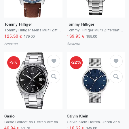
Tommy Hilfiger
Tommy Hilfiger
Tommy Hilfiger Mens Multi Zifferblatt Quartz Uhr und Armband Bundle
Tommy Hilfiger Multi Zifferblatt Quarz Uhr für Herren mit Edelstahlarmband Edelstahlarmband - 1791366
125.30
€
139.95
€
179.00
199.00
Amazon
Amazon
-9%
-22%
Casio
Calvin Klein
Casio Collection Herren Armbanduhr
Calvin Klein Herren-Uhren Analog Quarz 32020464
46.94
€
116.62
€
51.76
149.00