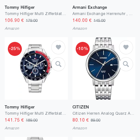
Tommy Hilfiger
Armani Exchange
Tommy Hilfiger Multi Zifferblatt Quarz Uhr für Herren Edelstahl-Mesh Gliederarmband
Armani Exchange Herrenuhr , Chronographenwerk, 46mm Schwarzes Edelstahlgehäuse mit Edelstahlarmband, AX2164
106.90
€
140.00
€
179.00
145.00
Amazon
Amazon
-25%
-10%
Tommy Hilfiger
CITIZEN
Tommy Hilfiger Multi Zifferblatt Quarz Uhr für Herren mit Silbernes Edelstahlarmband - 1791968
Citizen Herren Analog Quarz Armbanduhr
141.75
€
80.10
€
189.00
89.00
Amazon
Amazon