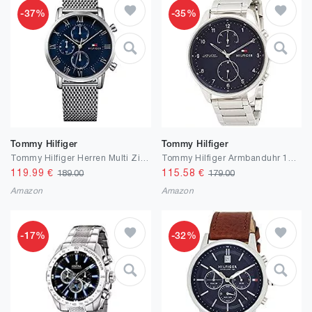
-37%
-35%
Tommy Hilfiger
Tommy Hilfiger
Tommy Hilfiger Herren Multi Zifferblatt Quarz Armbanduhr Kane
Tommy Hilfiger Armbanduhr 1791575
119.99
€
115.58
€
189.00
179.00
Amazon
Amazon
-17%
-32%