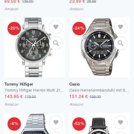
69.00
€
23.99
€
139.00
28.99
Amazon
Amazon
-20%
-24%
Tommy Hilfiger
Casio
Tommy Hilfiger Herren Multi Zifferblatt Quarz Uhr Danielmit Leder Armband
Casio Herrenarmbanduhr mit Solar und Funk und Titanarmband, Silber
143.95
€
151.24
€
179.00
199.00
Amazon
Amazon
-6%
-53%