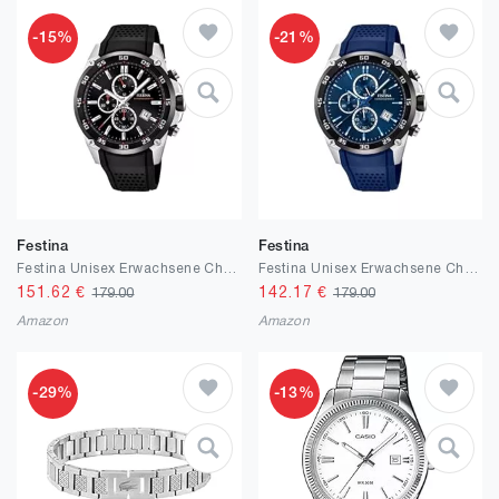
-15%
-21%
Festina
Festina
Festina Unisex Erwachsene Chronograph Quarz Uhr mit Kautschuk Armband F20330/5
Festina Unisex Erwachsene Chronograph Quarz Uhr mit Leder Armband F20330/2
151.62
€
142.17
€
179.00
179.00
Amazon
Amazon
-29%
-13%