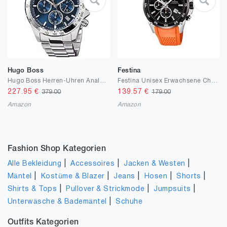
Hugo Boss
Festina
Hugo Boss Herren-Uhren Analog Quarz
Festina Unisex Erwachsene Chronograph Quarz Uhr mit Leder Armband
227.95
€
139.57
€
379.00
179.00
Amazon
Amazon
Fashion Shop Kategorien
|
|
|
Alle Bekleidung
Accessoires
Jacken & Westen
|
|
|
|
|
Mäntel
Kostüme & Blazer
Jeans
Hosen
Shorts
|
|
|
Shirts & Tops
Pullover & Strickmode
Jumpsuits
|
Unterwäsche & Bademäntel
Schuhe
Outfits Kategorien