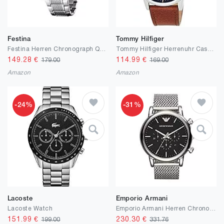
Festina
Tommy Hilfiger
Festina Herren Chronograph Quarz Uhr mit Edelstahl Armband
Tommy Hilfiger Herrenuhr Casual Multifunktion
149.28
€
114.99
€
179.00
169.00
Amazon
Amazon
-24%
-31%
Lacoste
Emporio Armani
Lacoste Watch
Emporio Armani Herren Chronograph Quarz Uhr mit Edelstahl Armband
151.99
€
230.30
€
199.00
331.76