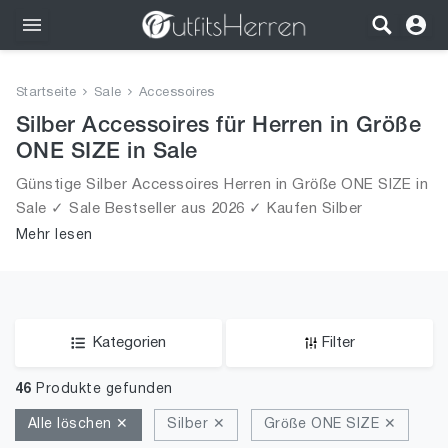
Outfits
Startseite
Sale
Accessoires
Bekleidung
Silber Accessoires für Herren in Größe
ONE SIZE in Sale
Wäsche
Günstige Silber Accessoires Herren in Größe ONE SIZE in
Sale ✓ Sale Bestseller aus 2026 ✓ Kaufen Silber
Schuhe
Accessoires für Männer in Größe ONE SIZE in Sale!
Mehr lesen
Accessoires
SALE
Kategorien
Filter
46
Produkte gefunden
Alle löschen ✕
Silber ✕
Größe ONE SIZE ✕