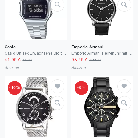
Casio
Emporio Armani
Casio Unisex Erwachsene Digital Quarz Uhr mit Edelstahl Armband
Emporio Armani Herrenuhr mit drei Zeigern, Edelstahl, 41 mm Gehäusegröße
41.99
€
93.99
€
44.90
199.00
Amazon
Amazon
-40%
-3%