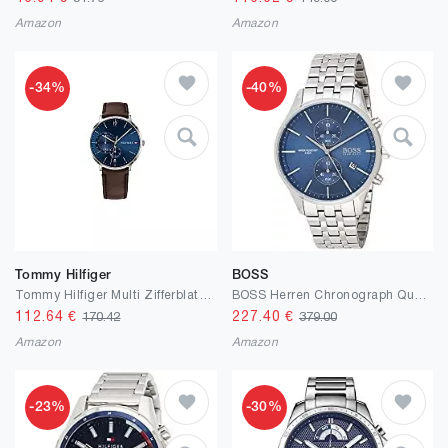
Amazon
Amazon
-34%
-40%
Tommy Hilfiger
BOSS
Tommy Hilfiger Multi Zifferblatt Quarz Uhr für Herren mit Dunkel-Braunes Lederarmband - 1791508
BOSS Herren Chronograph Quarz Armbanduhr Associate mit Edelstahlarmband
112.64
€
227.40
€
170.42
379.00
Amazon
Amazon
-23%
-30%