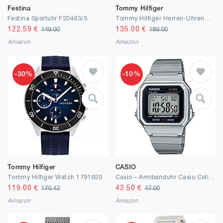
Festina
Tommy Hilfiger
Festina Sportuhr F20463/3
Tommy Hilfiger Herren-Uhren Analog Quarz 32019117
122.59
€
135.00
€
149.00
189.00
Amazon
Amazon
-30%
-10%
Tommy Hilfiger
CASIO
Tommy Hilfiger Watch 1791920
Casio – Armbanduhr Casio Collection Stahl (b650wd-1aef)
119.00
€
42.50
€
170.42
47.00
Amazon
Amazon