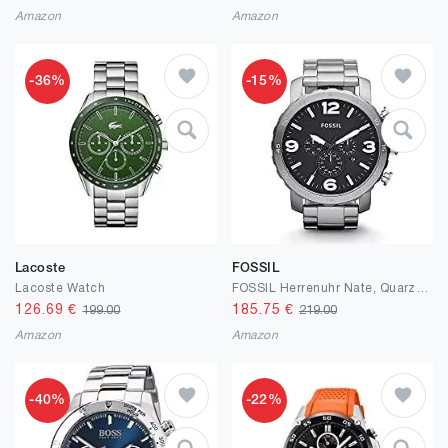
Amazon
Amazon
-36%
-15%
Lacoste
FOSSIL
Lacoste Watch
FOSSIL Herrenuhr Nate, Quarz-Chronographenwerk, Edelstahlarmband
126.69
€
185.75
€
199.00
219.00
Amazon
Amazon
-40%
-22%