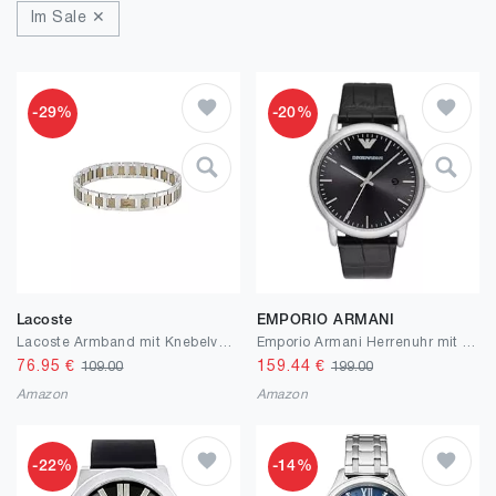
Im Sale ✕
-29%
-20%
Lacoste
EMPORIO ARMANI
Lacoste Armband mit Knebelverschluss Kollektion METROPOLE Verziert mit petit piqué Muster - Erhältlich für ihn und sie
Emporio Armani Herrenuhr mit drei Zeigern, Edelstahl, Gehäusegröße 43 mm
76.95
€
159.44
€
109.00
199.00
Amazon
Amazon
-22%
-14%