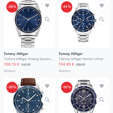
-29%
-44%
Tommy Hilfiger
Tommy Hilfiger
Tommy Hilfiger Analog Quarzuhr für Herren mit Silbernes Edelstahlarmband - 1710455
Tommy Hilfiger Herren-Uhren Analog Quarz 32020487
106.15
€
104.95
€
149.00
189.00
Amazon
Amazon
-30%
-30%