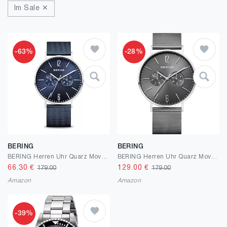
Im Sale ✕
-63%
-28%
BERING
BERING
BERING Herren Uhr Quarz Movement - Classic Collection mit Edelstahl und Saphirglas 14240-303 Armbandsuhren - Wasserdicht: 3 ATM, Silber
BERING Herren Uhr Quarz Movement - Classic Collection mit Edelstahl und Saphirglas 14240-308 Armbandsuhren - Wasserdicht: 3 ATM
66.30
€
129.00
€
179.00
179.00
Amazon
Amazon
-39%