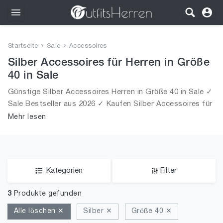
Outfits
Startseite
Sale
Accessoires
Bekleidung
Silber Accessoires für Herren in Größe
40 in Sale
Wäsche
Günstige Silber Accessoires Herren in Größe 40 in Sale ✓
Sale Bestseller aus 2026 ✓ Kaufen Silber Accessoires für
Schuhe
Männer in Größe 40 in Sale!
Mehr lesen
Accessoires
SALE
Kategorien
Filter
3
Produkte gefunden
Alle löschen ✕
Silber ✕
Größe 40 ✕