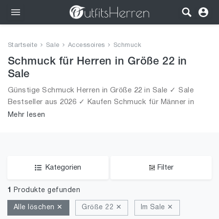
Outfits
Startseite
Sale
Accessoires
Schmuck
Bekleidung
Schmuck für Herren in Größe 22 in
Sale
Wäsche
Günstige Schmuck Herren in Größe 22 in Sale ✓ Sale
Bestseller aus 2026 ✓ Kaufen Schmuck für Männer in
Schuhe
Größe 22 in Sale!
Mehr lesen
Accessoires
SALE
Kategorien
Filter
1
Produkte gefunden
Alle löschen ✕
Größe 22 ✕
Im Sale ✕