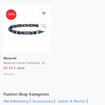
-10%
Maserati
Maserati Herren Armband, JEWELS Kollektion, aus Edelstahl, Keramik, Grau und Blau PVD - JM221ATZ01
89.10
€
99.00
Amazon
Fashion Shop Kategorien
|
|
|
Alle Bekleidung
Accessoires
Jacken & Westen