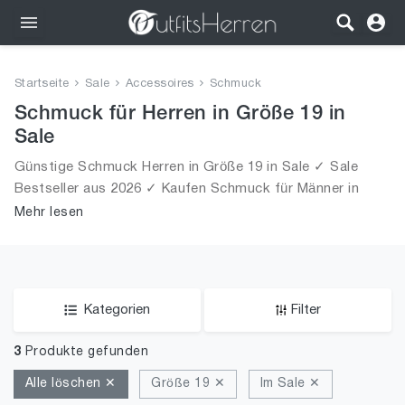
Outfits
Startseite
Sale
Accessoires
Schmuck
Bekleidung
Schmuck für Herren in Größe 19 in
Sale
Wäsche
Günstige Schmuck Herren in Größe 19 in Sale ✓ Sale
Bestseller aus 2026 ✓ Kaufen Schmuck für Männer in
Schuhe
Größe 19 in Sale!
Mehr lesen
Accessoires
SALE
Kategorien
Filter
3
Produkte gefunden
Alle löschen ✕
Größe 19 ✕
Im Sale ✕