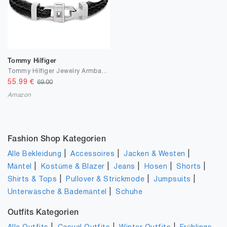
Tommy Hilfiger
Tommy Hilfiger Jewelry Armband für Herren aus Leder Schwarz - 2790361
55.99
€
69.00
Amazon
Fashion Shop Kategorien
|
|
|
Alle Bekleidung
Accessoires
Jacken & Westen
|
|
|
|
|
Mäntel
Kostüme & Blazer
Jeans
Hosen
Shorts
|
|
|
Shirts & Tops
Pullover & Strickmode
Jumpsuits
|
Unterwäsche & Bademäntel
Schuhe
Outfits Kategorien