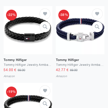
-22%
-38%
Tommy Hilfiger
Tommy Hilfiger
Tommy Hilfiger Jewelry Armband für Herren aus Leder Schwarz - 2790331
Tommy Hilfiger Jewelry Armband für Herren aus Leder Blau - 2790362
54.00
€
42.77
€
69.00
69.00
Amazon
Amazon
-19%