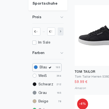
Sportschuhe
Preis
_
€
€
Im Sale
Farben
Blau
193
TOM TAILOR
Weiß
364
59.99
€
Schwarz
212
Amazon
Grau
165
Beige
78
-4%