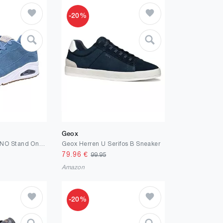
-20%
Geox
Skechers Herren UNO Stand On Air Sneaker
Geox Herren U Serifos B Sneaker
79.96
€
99.95
Amazon
-20%