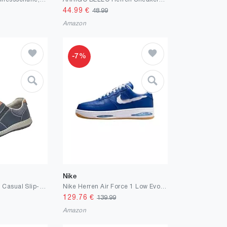
44.99
€
48.99
Amazon
-7%
Nike
Rieker Patros Mens Casual Slip-on Schuhe
Nike Herren Air Force 1 Low Evo Sneaker
129.76
€
139.99
Amazon