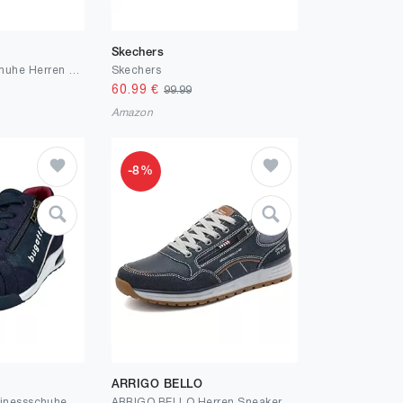
Skechers
ARRIGO BELLO Schuhe Herren Sneaker Freizeitschuh Berufsschuhe Outdoor Leichtgewicht Walkingschuhe Sneakers Größe 41-46
Skechers
60.99
€
99.99
Amazon
-8%
ARRIGO BELLO
bugatti Herren Businessschuhe, Männer Schnürer
ARRIGO BELLO Herren Sneakers Freizeitschuhe Schuhe Wanderschuhe Laufschuhe Wanderschuhe Laufschuhe Leichtgewicht Outdoor Gemütlich Größe 41-46