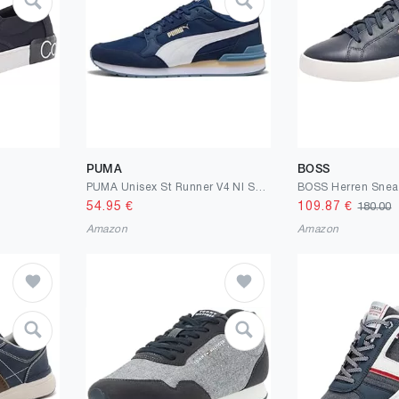
PUMA
BOSS
PUMA Unisex St Runner V4 Nl Sneaker
54.95
€
109.87
€
180.00
Amazon
Amazon