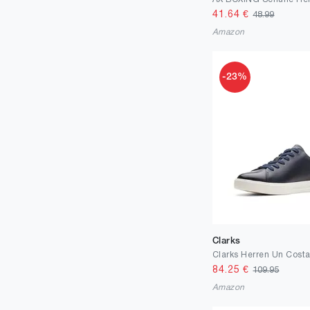
41.64
€
48.99
Amazon
-23%
Clarks
84.25
€
109.95
Amazon