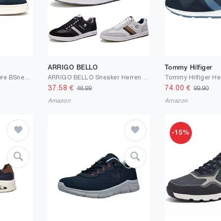
ARRIGO BELLO
Tommy Hilfiger
Geox Herren U Baltmoore BSneaker
ARRIGO BELLO Sneaker Herren Schuhe Business Freizeitschuhe Leichte Trainers für Walking, Laufen, Sport Größe 41-46
37.58
€
74.00
€
46.99
99.90
Amazon
Amazon
-15%