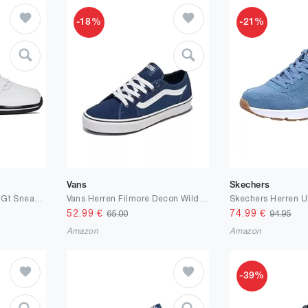
-18%
-21%
Vans
Skechers
K-Swiss Herren Rinzler Gt Sneaker
Vans Herren Filmore Decon Wildleder Canvas Trainer, Black/Black
52.99
€
74.99
€
65.00
94.95
Amazon
Amazon
-39%