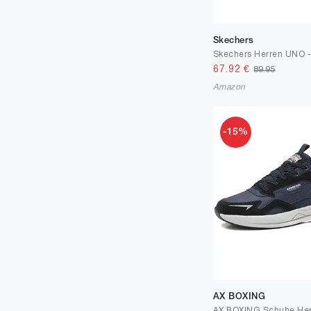
Skechers
67.92
€
89.95
Amazon
-15%
AX BOXING