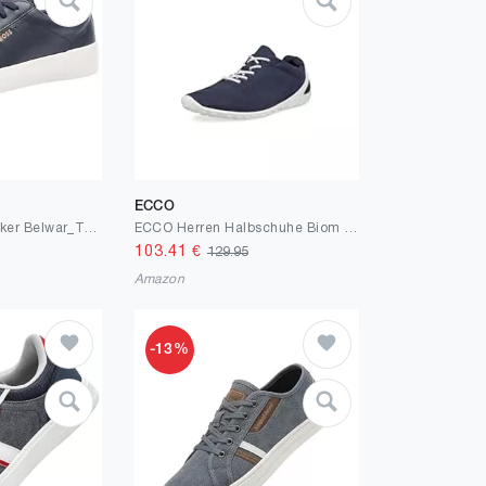
ECCO
BOSS Herren Sneaker Belwar_Tenn_lt, White
ECCO Herren Halbschuhe Biom Lite
103.41
€
129.95
Amazon
-13%