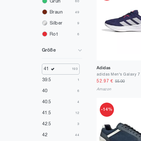
Grün
60
Braun
49
Silber
9
Rot
6
Mehrfarbig
4
Größe
Elfenbein
4
Gelb
3
Adidas
41
193
adidas Men's Galaxy 7
Orange
2
39.5
1
52.97
€
55.00
Gold
Amazon
1
40
6
40.5
4
-14%
41.5
12
42.5
3
42
44