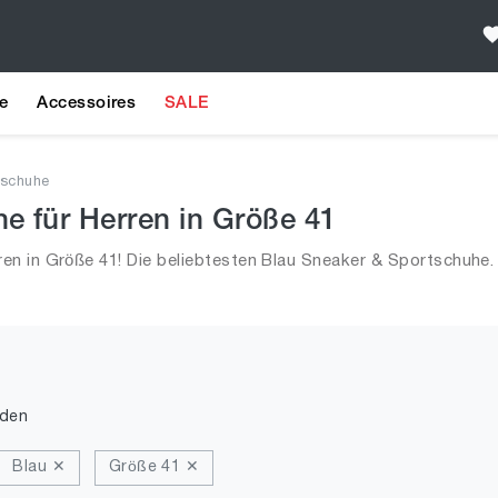
e
Accessoires
SALE
tschuhe
e für Herren in Größe 41
en in Größe 41! Die beliebtesten Blau Sneaker & Sportschuhe
2026 für Männer!
nden
Blau ✕
Größe 41 ✕