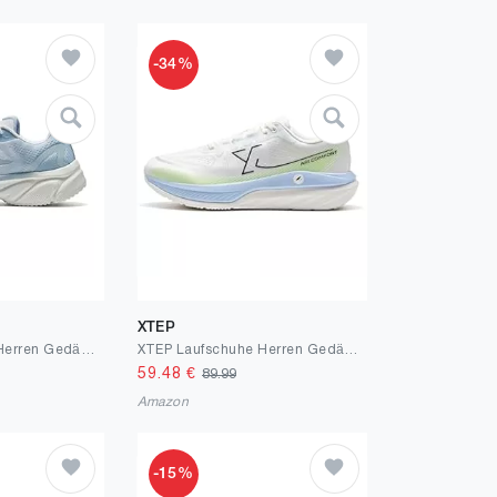
-34%
XTEP
XTEP Laufschuhe Herren Gedämpft, Dämpfung Cushioning Sportschuhe mit Leichte Eva Mittelsohle, Bequeme Joggingschuhe, Atmungsaktive, rutschfest Turnschuhe für Jogging Alltag Freizeit
XTEP Laufschuhe Herren Gedämpft, Leichte Joggingschuhe, Bequeme Running-Schuhe, Atmungsaktive rutschfest Strapazierfähig, für Training & Jogging
59.48
€
89.99
Amazon
-15%