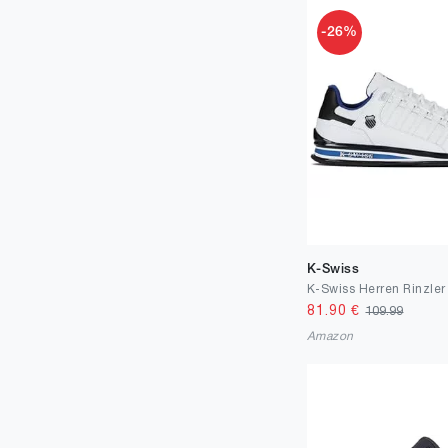
-26%
K-Swiss
81.90
€
109.99
Amazon