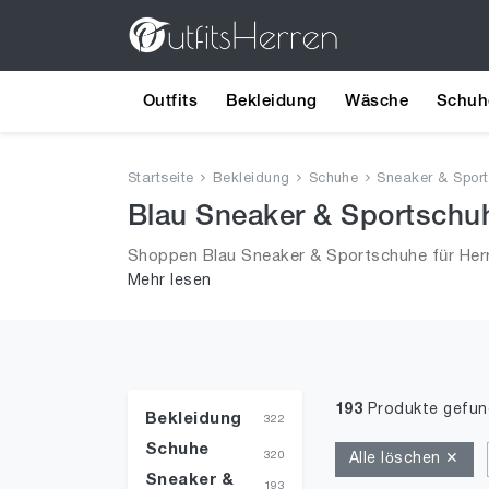
Outfits
Bekleidung
Wäsche
Schuh
Startseite
Bekleidung
Schuhe
Sneaker & Spor
Blau Sneaker & Sportschuh
Shoppen Blau Sneaker & Sportschuhe für Herr
Mehr lesen
Sportschuhe in Größe 41 und alle Trends aus 
193
Produkte gefu
Bekleidung
322
Schuhe
320
Alle löschen ✕
Sneaker &
193