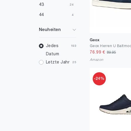
43
24
44
4
45
1
Neuheiten
Geox
Jedes
193
76.99
€
89.95
Datum
Amazon
Letzte Jahr
25
-24%