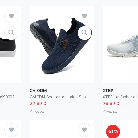
CAIQDM
XTEP
Tom Tailor Herren 5380990002Sneaker
CAIQDM Bequeme nackte Slip-On-Loafer für Herren hautfreundliche rutschfeste Innensohlen Walking-Freizeitschuhe Retro-Mode leichte und atmungsaktive Outdoor-Fitness-Joggingschuhe
32.99
€
29.99
€
Amazon
Amazon
-21%