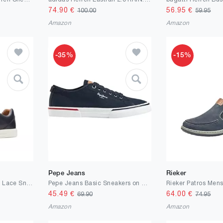
74.90
€
56.95
€
100.00
59.95
Amazon
Amazon
-35%
-15%
Pepe Jeans
Rieker
Clarks Herren Un Costa Lace Sneaker
Pepe Jeans Basic Sneakers on Smart Navy
45.49
€
64.00
€
69.90
74.95
Amazon
Amazon