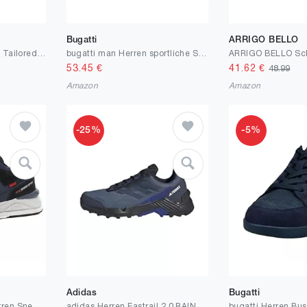
Bugatti
ARRIGO BELLO
Skechers Herren UNO - Tailored AirSneaker
bugatti man Herren sportliche Schnürer, Männer Sneaker
53.45
€
41.62
€
48.99
Amazon
Amazon
-25%
-5%
Adidas
Bugatti
AX BOXING Schuhe Herren Sneaker Leichte Freizeitschuhe Mode Herrenschuhe Sportschuhe Leder Walkingschuhe Größe 41-46 EU
adidas Herren Eastrail 2.0 RAIN.RDY Wanderschuhe