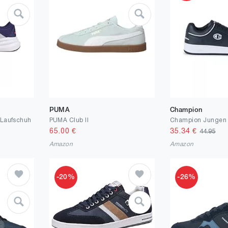
PUMA
Champion
 Laufschuh
PUMA Club II
65.00
€
35.34
€
44.95
Amazon
Amazon
-20%
-26%