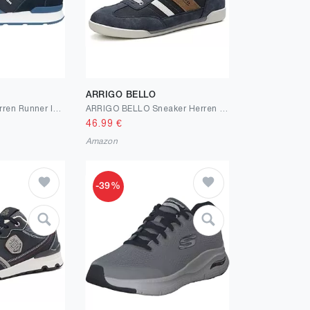
ARRIGO BELLO
Tommy Hilfiger Herren Runner Icon Mix Fm0fm05679 Low Top
ARRIGO BELLO Sneaker Herren Schuhe Business Freizeitschuhe Leichte Trainers für Walking, Laufen, Sport Größe 41-46
46.99
€
Amazon
-39%