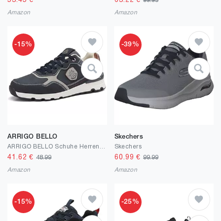
53.45
€
63.22
€
99.95
Amazon
Amazon
-15%
-39%
ARRIGO BELLO
Skechers
ARRIGO BELLO Schuhe Herren Sneaker Freizeitschuh Berufsschuhe Outdoor Leichtgewicht Walkingschuhe Sneakers Größe 41-46
Skechers
41.62
€
60.99
€
48.99
99.99
Amazon
Amazon
-15%
-25%