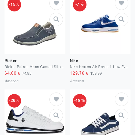
-15%
-7%
Rieker
Nike
Rieker Patros Mens Casual Slip-on Schuhe
Nike Herren Air Force 1 Low Evo Sneaker
64.00
€
129.76
€
74.95
139.99
Amazon
Amazon
-26%
-18%