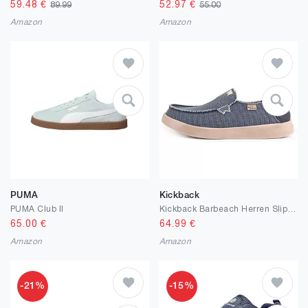
59.48
€
52.97
€
89.99
55.00
Amazon
Amazon
PUMA
Kickback
PUMA Club II
Kickback Barbeach Herren Slip‑On Loafer aus Canvas und Leinen – Lässige Sommerschuhe mit Rutschfester Sohle für Reisen, Strand und den Alltag
65.00
€
64.99
€
Amazon
Amazon
-21%
-15%