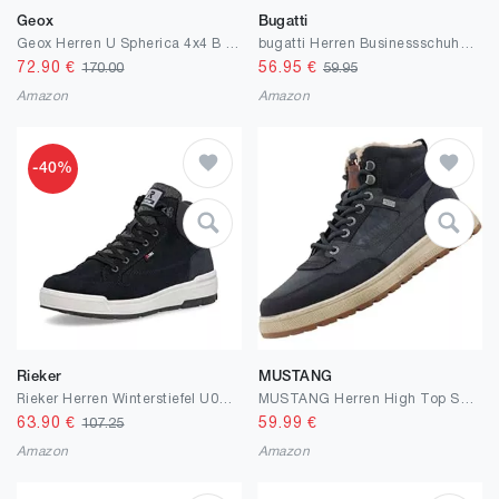
Geox
Bugatti
Geox Herren U Spherica 4x4 B AbxAnkle Boot
bugatti Herren Businessschuhe, Männer Schnürer
72.90
€
56.95
€
170.00
59.95
Amazon
Amazon
-40%
Rieker
MUSTANG
Rieker Herren Winterstiefel U0074, Männer Stiefel, lose Einlage, wasserabweisend, riekerTEX
MUSTANG Herren High Top Sneaker
63.90
€
59.99
€
107.25
Amazon
Amazon