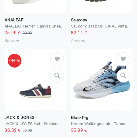
ANALEAF
Saucony
ANALEAF Herren Canvas Sneaker Leichtgewicht Schuhe Freizeitschuhe
Saucony Jazz ORIGINAL Vintage Rot
25.99
€
82.14
€
29.99
Amazon
Amazon
-44%
JACK & JONES
BIackPig
JACK & JONES Male Sneaker Sneaker
Herren Walkingschuhe Turnschuhe Fitnessstudio Sportschuhe Sneaker Running Tennis Schuhe Freizeit Straßenlaufschuhe Fashion Leichtgewichts Atmungsaktiv Schlüpfen Schuhe
33.39
€
35.99
€
59.99