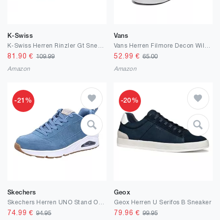
K-Swiss
Vans
K-Swiss Herren Rinzler Gt Sneaker
Vans Herren Filmore Decon Wildleder Canvas Trainer, Black/Black
81.90
€
52.99
€
109.99
65.00
Amazon
Amazon
-21%
-20%
Skechers
Geox
Skechers Herren UNO Stand On Air Sneaker
Geox Herren U Serifos B Sneaker
74.99
€
79.96
€
94.95
99.95