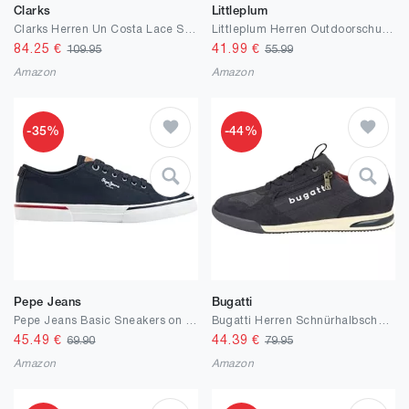
Clarks
Littleplum
Clarks Herren Un Costa Lace Sneaker
Littleplum Herren Outdoorschuhe Wanderschuhe Wanderstiefel Leichte Trekkingschuhe rutschfeste Knöchel Bergschuhe Sportschuhe
84.25
€
41.99
€
109.95
55.99
Amazon
Amazon
-35%
-44%
Pepe Jeans
Bugatti
Pepe Jeans Basic Sneakers on Smart Navy
Bugatti Herren Schnürhalbschuh in braun
45.49
€
44.39
€
69.90
79.95
Amazon
Amazon