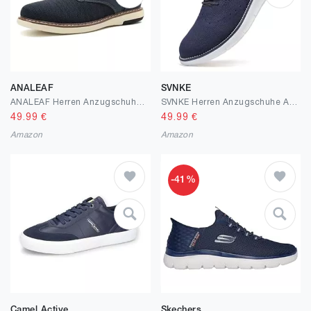
ANALEAF
SVNKE
ANALEAF Herren Anzugschuhe Schnürschuhe Sneakers Oxfords Formale Moderne Klassische
SVNKE Herren Anzugschuhe Atmungsaktiv Gestrickter Stoff Schnürschuhe Formale Moderne Klassische Freizeit Schuhe Oxfords Hochzeit Schuhe
49.99
€
49.99
€
Amazon
Amazon
-41%
Camel Active
Skechers