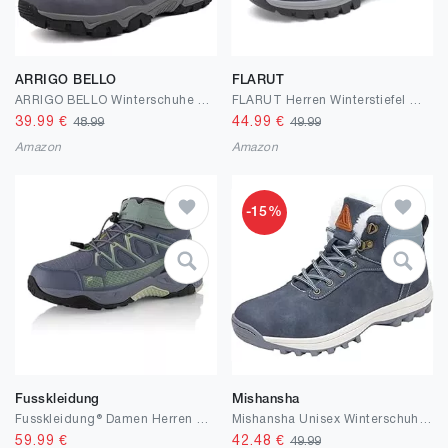
ARRIGO BELLO
FLARUT
ARRIGO BELLO Winterschuhe Herren Winterstiefel Gefüttert Stiefel Boots
FLARUT Herren Winterstiefel Warm Gefüttert Wanderstiefel Schneestiefel Trekking Stiefel Schuhe Winterschuhe Wanderschuhe Schneeschuhe Outdoor
39.99
€
44.99
€
48.99
49.99
Amazon
Amazon
-15%
Fusskleidung
Mishansha
Fusskleidung® Damen Herren Winterstiefel wasserdichte Warm Gefütterte Wanderschuhe
Mishansha Unisex Winterschuhe Winterstiefel mit Warm Gefüttert, Gr. 36-48
59.99
€
42.48
€
49.99