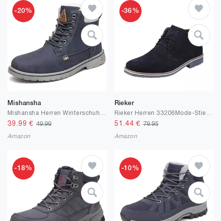
-20%
-36%
Mishansha
Rieker
Mishansha Herren Winterschuhe Warme Gefüttert Damen Winterstiefel Wasserabweisend Wanderschuhe Boots
Rieker Herren 33206Mode-Stiefel
39.99
€
51.44
€
49.99
79.95
Amazon
Amazon
-18%
-10%