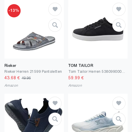
-13%
Rieker
TOM TAILOR
Rieker Herren 21599 Pantoletten
Tom Tailor Herren 5380990002Sneaker
43.68
€
59.99
€
49.96
Amazon
Amazon