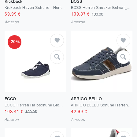
Kickback
BOSS
Kickback Haven Schuhe - Herren Mokassins - Leicht, geschnürt und lässig
BOSS Herren Sneaker Belwar_Tenn_lt, White
69.99
€
109.87
€
180.00
Amazon
Amazon
-20%
ECCO
ARRIGO BELLO
ECCO Herren Halbschuhe Biom Lite
ARRIGO BELLO Schuhe Herren Casual für Männer Mode rutschfeste Shoes Leichtes Leder Sneaker Größe 41-46
103.41
€
42.99
€
129.95
Amazon
Amazon