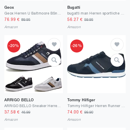
Geox
Bugatti
Geox Herren U Baltmoore BSneaker
bugatti man Herren sportliche Schnürer, Männer Schnürhalbschuhe
76.99
€
56.27
€
89.95
59.95
Amazon
Amazon
-20%
-26%
ARRIGO BELLO
Tommy Hilfiger
ARRIGO BELLO Sneaker Herren Schuhe Business Freizeitschuhe Leichte Trainers für Walking, Laufen, Sport Größe 41-46
Tommy Hilfiger Herren Runner Icon Mix Fm0fm05679 Low Top
37.58
€
74.00
€
46.99
99.90
Amazon
Amazon