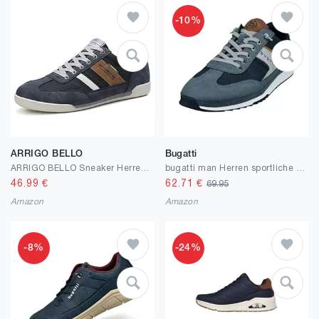
-10%
ARRIGO BELLO
Bugatti
ARRIGO BELLO Sneaker Herren Schuhe Business Freizeitschuhe Leichte Trainers für Walking, Laufen, Sport Größe 41-46
bugatti man Herren sportliche Schnürer, Männer Schnürhalbschuhe
46.99
€
62.71
€
69.95
Amazon
Amazon
-8%
-24%