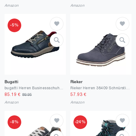
Amazon
Amazon
-5%
Bugatti
Rieker
bugatti Herren Businessschuhe, Männer Schnürer
Rieker Herren 38409 Schnürstiefel
85.19
€
57.93
€
89.95
Amazon
Amazon
-8%
-24%