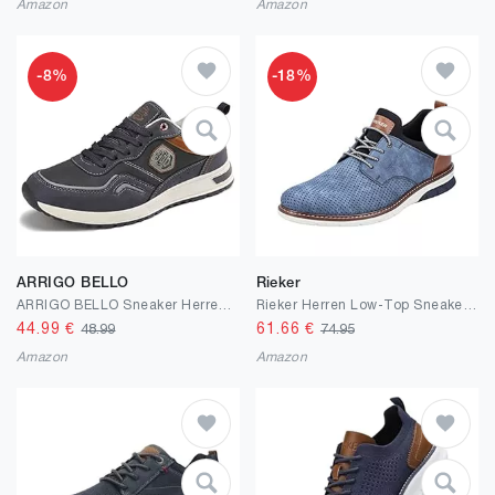
Amazon
Amazon
-8%
-18%
ARRIGO BELLO
Rieker
ARRIGO BELLO Sneaker Herren Freizeitschuh Schuhe Berufsschuhe Sportschuhe Outdoor Leichtgewicht Walkingschuhe Sneakers Größe 41-46
Rieker Herren Low-Top Sneaker 14450, Männer Halbschuhe
44.99
€
61.66
€
48.99
74.95
Amazon
Amazon