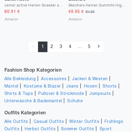
camel active Herren Sneaker aus echtem Leder
Skechers Herren Summits High Range Sneaker
80.91
€
49.95
€
84.95
Amazon
Amazon
1
2
3
4
...
5
Fashion Shop Kategorien
|
|
|
Alle Bekleidung
Accessoires
Jacken & Westen
|
|
|
|
|
Mäntel
Kostüme & Blazer
Jeans
Hosen
Shorts
|
|
|
Shirts & Tops
Pullover & Strickmode
Jumpsuits
|
Unterwäsche & Bademäntel
Schuhe
Outfits Kategorien
|
|
|
Alle Outfits
Casual Outfits
Winter Outfits
Frühlings
|
|
|
Outfits
Herbst Outfits
Sommer Outfits
Sport