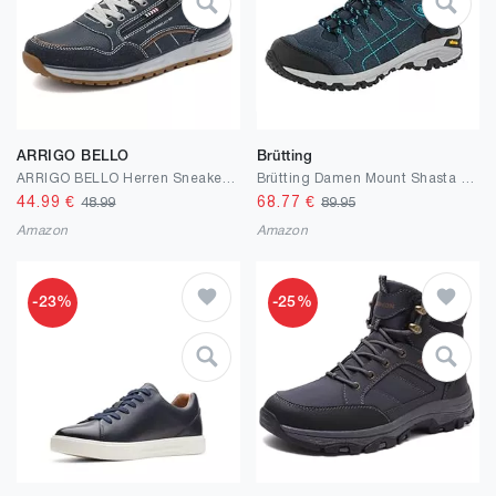
ARRIGO BELLO
Brütting
ARRIGO BELLO Herren Sneakers Freizeitschuhe Schuhe Wanderschuhe Laufschuhe Wanderschuhe Laufschuhe Leichtgewicht Outdoor Gemütlich Größe 41-46
Brütting Damen Mount Shasta HighTrekking- & Wanderstiefel
44.99
€
68.77
€
48.99
89.95
Amazon
Amazon
-23%
-25%