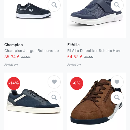
Champion
FitVille
Champion Jungen Rebound Low B PsSneakers
FitVille Diabetiker Schuhe Herren Extra Weit mit Klettverschluss überbreite weiche Gesundheitsschuhe Herren für geschwollen Füße Schwarz Blau Grau Gr.40-50
35.34
€
64.58
€
44.95
75.99
Amazon
Amazon
-14%
-6%