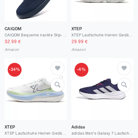
CAIQDM
XTEP
CAIQDM Bequeme nackte Slip-On-Loafer für Herren hautfreundliche rutschfeste Innensohlen Walking-Freizeitschuhe Retro-Mode leichte und atmungsaktive Outdoor-Fitness-Joggingschuhe
XTEP Laufschuhe Herren Gedämpft, Dämpfung Cushioning Sportschuhe mit Leichte Eva Mittelsohle, Bequeme Joggingschuhe, Atmungsaktive, rutschfest Turnschuhe für Jogging Alltag Freizeit
32.99
€
29.99
€
Amazon
Amazon
-34%
-4%
XTEP
Adidas
XTEP Laufschuhe Herren Gedämpft, Leichte Joggingschuhe, Bequeme Running-Schuhe, Atmungsaktive rutschfest Strapazierfähig, für Training & Jogging
adidas Men's Galaxy 7 Laufschuh