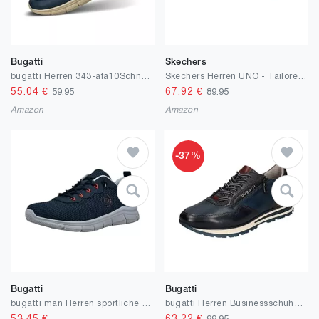
Bugatti
Skechers
bugatti Herren 343-afa10Schnürhalbschuhe
Skechers Herren UNO - Tailored AirSneaker
55.04
€
67.92
€
59.95
89.95
Amazon
Amazon
-37%
Bugatti
Bugatti
bugatti man Herren sportliche Schnürer, Männer Sneaker
bugatti Herren Businessschuhe, Männer Schnürer, Wechselfußbett