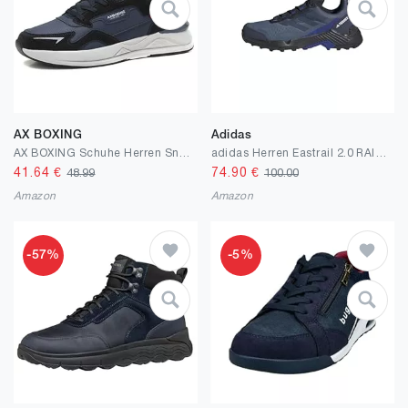
AX BOXING
Adidas
AX BOXING Schuhe Herren Sneaker Leichte Freizeitschuhe Mode Herrenschuhe Sportschuhe Leder Walkingschuhe Größe 41-46 EU
adidas Herren Eastrail 2.0 RAIN.RDY Wanderschuhe
41.64
€
74.90
€
48.99
100.00
Amazon
Amazon
-57%
-5%