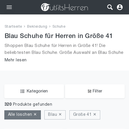
Outfits
Startseite
Bekleidung
Schuhe
Bekleidung
Blau Schuhe für Herren in Größe 41
Shoppen Blau Schuhe für Herren in Größe 41! Die
Wäsche
beliebtesten Blau Schuhe. Größe Auswahl an Blau Schuhe
in Größe 41 und alle Trends aus 2026 für Männer!
Mehr lesen
Schuhe
Accessoires
SALE
Kategorien
Filter
320
Produkte gefunden
Alle löschen ✕
Blau ✕
Größe 41 ✕