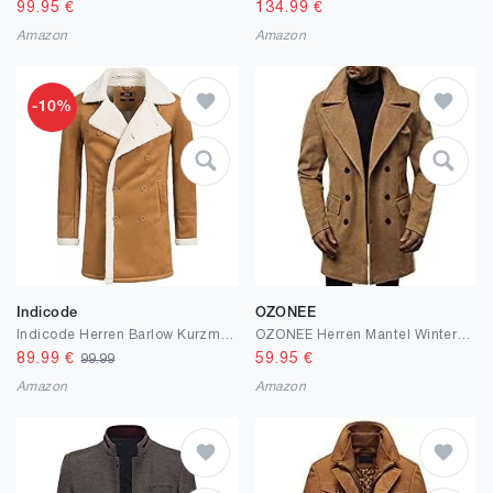
99.95
€
134.99
€
Amazon
Amazon
-10%
Indicode
OZONEE
Indicode Herren Barlow Kurzmantel mit Reverskragen und Teddyfell | Mantel Parka Männer
OZONEE Herren Mantel Wintermantel Trenchcoat Jacke Übergangsjacke Coat Winter Herbst Lang Warm Stehkragen Reverskragen Elegant Klassischer Outdoor Gepolstert N/5920
89.99
€
59.95
€
99.99
Amazon
Amazon