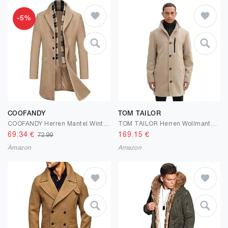
-5%
COOFANDY
TOM TAILOR
COOFANDY Herren Mantel Wintermantel Slim Fit Business Winterjacke Warmer Trenchcoat Jacken Herrenmantel mit Abnehmbaren Karierten Schals
TOM TAILOR Herren Wollmantel mit Knopfleiste
69.34
€
169.15
€
72.99
Amazon
Amazon