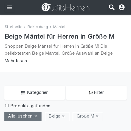
Outfits
Startseite
Bekleidung
Mäntel
Bekleidung
Beige Mäntel für Herren in Größe M
Shoppen Beige Mäntel für Herren in Größe M! Die
Wäsche
beliebtesten Beige Mäntel. Größe Auswahl an Beige
Mäntel in Größe M und alle Trends aus 2026 für Männer!
Mehr lesen
Schuhe
Accessoires
SALE
Kategorien
Filter
11
Produkte gefunden
Alle löschen ✕
Beige ✕
Größe M ✕