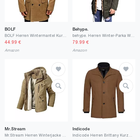
BOLF
Behype.
BOLF Herren Wintermantel Kurzmantel Winterjacke Mäntel Stehkragen/Reverskragen Wollmischung Warm Gefüttert Elegant Business und Freizeit Style [4D4]
behype. Herren Winter-Parka Winter-Jacke mit Kunstfell & Kapuze 55-2705
44.99
€
79.99
€
Amazon
Amazon
Mr.Stream
Indicode
Mr.Stream Herren Winterjacke viele Taschen Mantel Fleecefutter schützendem Innenfutter Wärmejacke Lange Jacke Parka
Indicode Herren Brittany Kurzmantel mit Stehkragen | Herrenmantel Wollmantel Mantel Männer