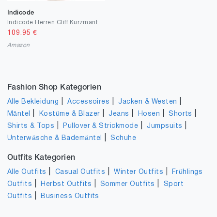
Indicode
Indicode Herren Cliff Kurzmantel aus hochwertiger Wollmischung mit Stehkragen | kurzer Wollmantel moderner Herrenmantel Lange Jacke Wintermantel Zweireiher Mantel für Männer
109.95
€
Amazon
Fashion Shop Kategorien
|
|
|
Alle Bekleidung
Accessoires
Jacken & Westen
|
|
|
|
|
Mäntel
Kostüme & Blazer
Jeans
Hosen
Shorts
|
|
|
Shirts & Tops
Pullover & Strickmode
Jumpsuits
|
Unterwäsche & Bademäntel
Schuhe
Outfits Kategorien
|
|
|
Alle Outfits
Casual Outfits
Winter Outfits
Frühlings
|
|
|
Outfits
Herbst Outfits
Sommer Outfits
Sport
|
Outfits
Business Outfits