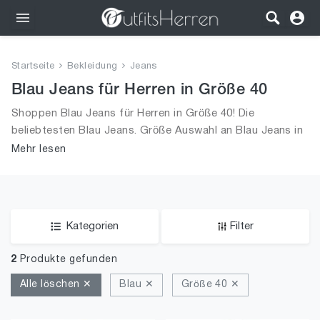
Outfits
Startseite
Bekleidung
Jeans
Bekleidung
Blau Jeans für Herren in Größe 40
Shoppen Blau Jeans für Herren in Größe 40! Die
Wäsche
beliebtesten Blau Jeans. Größe Auswahl an Blau Jeans in
Größe 40 und alle Trends aus 2026 für Männer!
Mehr lesen
Schuhe
Accessoires
SALE
Kategorien
Filter
2
Produkte gefunden
Alle löschen ✕
Blau ✕
Größe 40 ✕