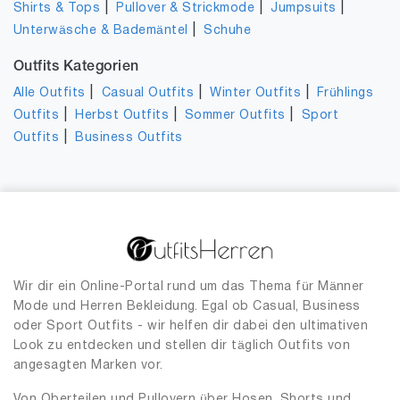
|
|
|
Shirts & Tops
Pullover & Strickmode
Jumpsuits
|
Unterwäsche & Bademäntel
Schuhe
Outfits Kategorien
|
|
|
Alle Outfits
Casual Outfits
Winter Outfits
Frühlings
|
|
|
Outfits
Herbst Outfits
Sommer Outfits
Sport
|
Outfits
Business Outfits
Wir dir ein Online-Portal rund um das Thema für Männer
Mode und Herren Bekleidung. Egal ob Casual, Business
oder Sport Outfits - wir helfen dir dabei den ultimativen
Look zu entdecken und stellen dir täglich Outfits von
angesagten Marken vor.
Von Oberteilen und Pullovern über Hosen, Shorts und