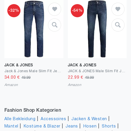
-32%
-54%
JACK & JONES
JACK & JONES
Jack & Jones Male Slim Fit Jeans mit geradem Bein Plus Size JJITIM JJORIGINAL AM 814 PLS Slim Fit Jeans mit geradem Bein
JACK & JONES Male Slim Fit Jeans JJIGLENN JJICON JJ 257 50SPS Slim Fit Jeans
34.00
€
22.99
€
49.99
49.99
Amazon
Amazon
Fashion Shop Kategorien
|
|
|
Alle Bekleidung
Accessoires
Jacken & Westen
|
|
|
|
|
Mäntel
Kostüme & Blazer
Jeans
Hosen
Shorts