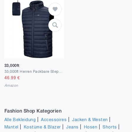
33,000ft
33,000ft Herren Packbare Steppweste Outdoor Gefütterte Hybrid Sportwesten mit Stehkragen Outdoorwesten mit 5 Taschen Übergangswesten für Männer Laufen Golf Wandern Reiten
46.99
€
Amazon
Fashion Shop Kategorien
|
|
|
Alle Bekleidung
Accessoires
Jacken & Westen
|
|
|
|
|
Mäntel
Kostüme & Blazer
Jeans
Hosen
Shorts