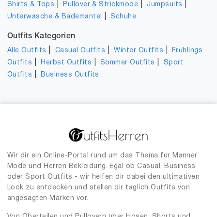
|
|
|
Shirts & Tops
Pullover & Strickmode
Jumpsuits
|
Unterwäsche & Bademäntel
Schuhe
Outfits Kategorien
|
|
|
Alle Outfits
Casual Outfits
Winter Outfits
Frühlings
|
|
|
Outfits
Herbst Outfits
Sommer Outfits
Sport
|
Outfits
Business Outfits
Wir dir ein Online-Portal rund um das Thema für Männer
Mode und Herren Bekleidung. Egal ob Casual, Business
oder Sport Outfits - wir helfen dir dabei den ultimativen
Look zu entdecken und stellen dir täglich Outfits von
angesagten Marken vor.
Von Oberteilen und Pullovern über Hosen, Shorts und