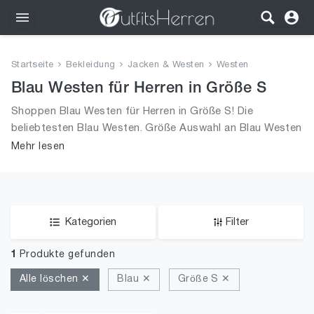
Outfits
Startseite
Bekleidung
Jacken & Westen
Westen
Bekleidung
Blau Westen für Herren in Größe S
Shoppen Blau Westen für Herren in Größe S! Die
Wäsche
beliebtesten Blau Westen. Größe Auswahl an Blau Westen
in Größe S und alle Trends aus 2026 für Männer!
Mehr lesen
Schuhe
Accessoires
SALE
Kategorien
Filter
1
Produkte gefunden
Alle löschen ✕
Blau ✕
Größe S ✕