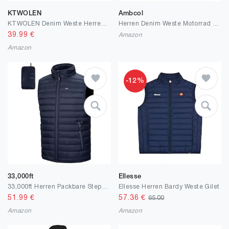
KTWOLEN
Ambcol
KTWOLEN Denim Weste Herren Jeansweste Outdoor Weste Freizeit Ärmellos Denim Jacken Jagd Angeln Camping Weste Mit Vielen Taschen
Herren Denim Weste Motorrad Ungefüttert Biker Plus Size Ärmellose Jean Weste Jacke
39.99
€
Amazon
Amazon
-12%
33,000ft
Ellesse
33,000ft Herren Packbare Steppweste Outdoor Gefütterte Hybrid Sportwesten mit Stehkragen Outdoorwesten mit 5 Taschen Übergangswesten für Männer Laufen Golf Wandern Reiten
Ellesse Herren Bardy Weste Gilet
51.99
€
57.36
€
65.00
Amazon
Amazon