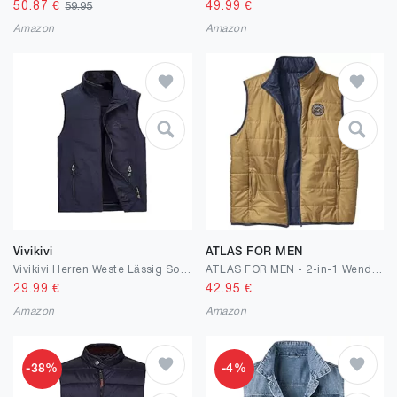
50.87
€
49.99
€
59.95
Amazon
Amazon
Vivikivi
ATLAS FOR MEN
Vivikivi Herren Weste Lässig Sommerweste Herren Leicht mit Taschen Atmungsaktiv Ärmellose Weste Jacke Schnelltrocknend Outdoorweste Anglerweste Jagd Fotografie Camping
ATLAS FOR MEN - 2-in-1 Wendeweste - Herrenwesten - Outdoor Weste Herren - Übergangsweste Herren Leicht - In großen Größen erhältlich
29.99
€
42.95
€
Amazon
Amazon
-38%
-4%