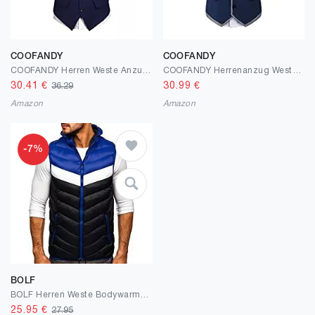
COOFANDY
COOFANDY
COOFANDY Herren Weste Anzugweste Herren Anzug Weste V-AusschnittÄrmellose Westen Slim Fit Smoking Frack Herrenweste Herrenanzug Anzug
COOFANDY Herrenanzug Weste Slim Fit Business Hochzeitswesten Kleid Weste
30.41
€
30.99
€
36.29
Amazon
Amazon
-7%
BOLF
BOLF Herren Weste Bodywarmer Steppweste Daunenweste Funktionsweste Vest Ärmellose Sportweste Kapuzenweste Wärme Freizeit Outdoor Slim Fit Modellauswahl
25.95
€
27.95