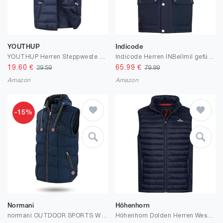
YOUTHUP
Indicode
YOUTHUP Herren Steppweste mit Kapuze Leicht Winterweste Outdoor Dicke Freizeit Gilet Ärmellos Jacke Sport Weste
Indicode Herren INBellmil gefütterte Steppweste mit Reißverschluss und Stehkragen | Markenweste für Männer
19.60
€
65.99
€
29.59
79.99
Amazon
Amazon
-15%
Normani
Höhenhorn
normani OUTDOOR SPORTS Wattierte Steppweste Bodywarmer - 100% Winddichte Outdoor Weste mit Lederpatch, Kapuze und Stehkragen
Höhenhorn Dolden Herren Weste Hybridjacke Steppjacke Sportjacke