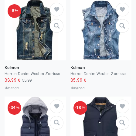
-6%
Kelmon
Kelmon
Herren Denim Westen Zerrissen Casual Ärmellos Biker Fashion Jeansweste
Herren Denim Westen Zerrissen Casual Ärmellos Biker Fashion Jeansweste
33.99
€
35.99
€
35.99
Amazon
Amazon
-34%
-18%