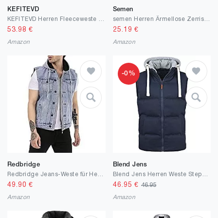
KEFITEVD
Semen
KEFITEVD Herren Fleeceweste Winter Warme Outdoor Weste Anglerweste Ärmellos Jacke mit Stehkragen Einschubtaschen
semen Herren Ärmellose Zerrissene Jeans Weste Fit Beiläufige Cowboy Denim Jacke Weste Slim Fit Beiläufige Weste Jeansweste
53.98
€
25.19
€
Amazon
Amazon
-0%
Redbridge
Blend Jens
Redbridge Jeans-Weste für Herren Sweat-Jacke Jeansjacke mit Kapuze Used Look
Blend Jens Herren Weste Steppweste Outdoor Weste Mit Kapuze Und Stehkragen
49.90
€
46.95
€
46.95
Amazon
Amazon