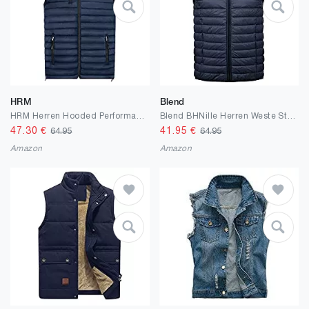
HRM
Blend
HRM Herren Hooded Performance Body Warmer I Fair Trade Outdoor Weste, 100 g/m² I Aus 100% leichtem & robustem Polyamid
Blend BHNille Herren Weste Steppweste Outdoor Weste mit Stehkragen
47.30
€
41.95
€
64.95
64.95
Amazon
Amazon