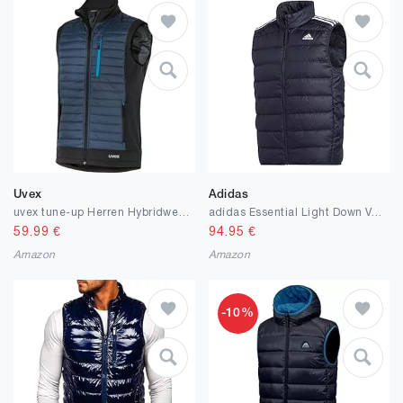
Uvex
Adidas
uvex tune-up Herren Hybridweste - Steppweste - robuste Arbeitsweste
adidas Essential Light Down Vest Weste
59.99
€
94.95
€
Amazon
Amazon
-10%