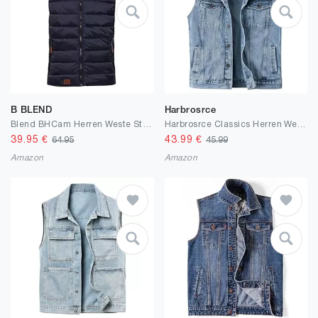
B BLEND
Harbrosrce
Blend BHCam Herren Weste Steppweste Outdoor Weste mit Stehkragen
Harbrosrce Classics Herren Weste Denim Vest Ärmellose Jeansweste Cowboy Jacke Motorradweste Bikerweste für Männer Casual Freizeitweste
39.95
€
43.99
€
64.95
45.99
Amazon
Amazon