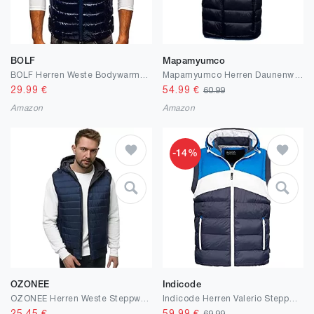
BOLF
Mapamyumco
BOLF Herren Weste Bodywarmer Steppweste Daunenweste Funktionsweste Vest Ärmellose Sportweste Kapuzenweste Wärme Freizeit Outdoor Slim Fit Modellauswahl 1U1
Mapamyumco Herren Daunenweste Leichter wasserabweisender Freizeit-Outdoor-Mantel mit Kapuze, ärmellose Daunenjacke Marineblau M
29.99
€
54.99
€
60.99
Amazon
Amazon
-14%
OZONEE
Indicode
OZONEE Herren Weste Steppweste Kapuze Vest Ärmellos Jacke Übergangs Daunenweste Herrenweste Steppweste Sportweste Übergangsjacke Bodywarmer Outdoor 777/892KA
Indicode Herren Valerio Steppweste mit Kapuze | Herrenweste Vintage-Weste für Männer