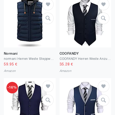
Normani
COOFANDY
normani Herren Weste Steppweste mit Swaet Kapuze und Stehkragen - Outdoor Weste mit Wasserdichten Reißverschlüssen
COOFANDY Herren Weste Anzugweste Slim fit V-Ausschnitt Ärmellose mit 5 Knöpfen Gilet Business Casual Klassisch Basic Männer Anzugweste für Herren
59.95
€
35.28
€
Amazon
Amazon
-16%