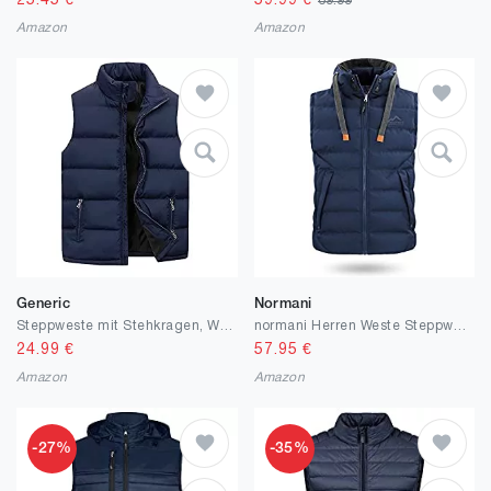
25.45
€
59.99
€
69.99
Amazon
Amazon
Generic
Normani
Steppweste mit Stehkragen, Winter Wärme Dicke Herren Weste mit Reißverschluss, Premium Wasserabweisend Ärmellose Outdoorjacke
normani Herren Weste Steppweste mit Swaet Kapuze und Stehkragen - Outdoor Weste mit Wasserdichten Reißverschlüssen
24.99
€
57.95
€
Amazon
Amazon
-27%
-35%