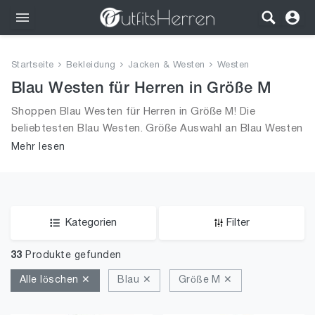
Outfits
Startseite
Bekleidung
Jacken & Westen
Westen
Bekleidung
Blau Westen für Herren in Größe M
Shoppen Blau Westen für Herren in Größe M! Die
Wäsche
beliebtesten Blau Westen. Größe Auswahl an Blau Westen
in Größe M und alle Trends aus 2026 für Männer!
Mehr lesen
Schuhe
Accessoires
SALE
Kategorien
Filter
33
Produkte gefunden
Alle löschen ✕
Blau ✕
Größe M ✕