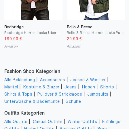
Redbridge
Rello & Reese
Redbridge Herren Jacke Übergangsjacke Bikerjacke Freizeitjacke Gesteppt
Rello & Reese Herren Jacke Puffer Steppjacke Übergangsjacke mit Beutel
199.90
€
29.90
€
Amazon
Amazon
Fashion Shop Kategorien
|
|
|
Alle Bekleidung
Accessoires
Jacken & Westen
|
|
|
|
|
Mäntel
Kostüme & Blazer
Jeans
Hosen
Shorts
|
|
|
Shirts & Tops
Pullover & Strickmode
Jumpsuits
|
Unterwäsche & Bademäntel
Schuhe
Outfits Kategorien
|
|
|
Alle Outfits
Casual Outfits
Winter Outfits
Frühlings