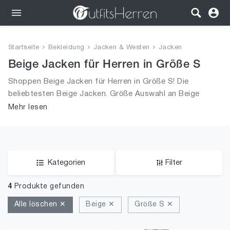
Outfits
Startseite
Bekleidung
Jacken & Westen
Jacken
Bekleidung
Beige Jacken für Herren in Größe S
Shoppen Beige Jacken für Herren in Größe S! Die
Wäsche
beliebtesten Beige Jacken. Größe Auswahl an Beige
Jacken in Größe S und alle Trends aus 2026 für Männer!
Mehr lesen
Schuhe
Accessoires
SALE
Kategorien
Filter
4
Produkte gefunden
Alle löschen ✕
Beige ✕
Größe S ✕