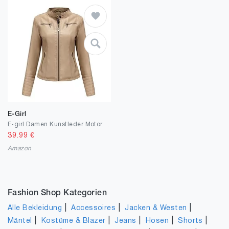
E-Girl
E-girl Damen Kunstleder Motorrad Jacke Lederjacke Schlank Reißverschluss Stehkragen Kurz Mantel,PN788
39.99
€
Amazon
Fashion Shop Kategorien
|
|
|
Alle Bekleidung
Accessoires
Jacken & Westen
|
|
|
|
|
Mäntel
Kostüme & Blazer
Jeans
Hosen
Shorts