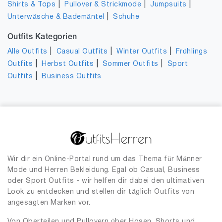
|
|
|
Shirts & Tops
Pullover & Strickmode
Jumpsuits
|
Unterwäsche & Bademäntel
Schuhe
Outfits Kategorien
|
|
|
Alle Outfits
Casual Outfits
Winter Outfits
Frühlings
|
|
|
Outfits
Herbst Outfits
Sommer Outfits
Sport
|
Outfits
Business Outfits
Wir dir ein Online-Portal rund um das Thema für Männer
Mode und Herren Bekleidung. Egal ob Casual, Business
oder Sport Outfits - wir helfen dir dabei den ultimativen
Look zu entdecken und stellen dir täglich Outfits von
angesagten Marken vor.
Von Oberteilen und Pullovern über Hosen, Shorts und