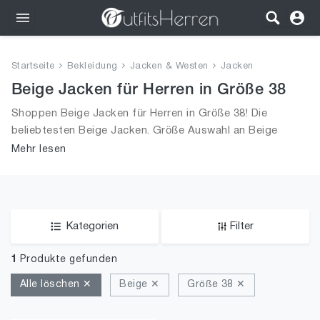
Outfits
Startseite
Bekleidung
Jacken & Westen
Jacken
Bekleidung
Beige Jacken für Herren in Größe 38
Shoppen Beige Jacken für Herren in Größe 38! Die
Wäsche
beliebtesten Beige Jacken. Größe Auswahl an Beige
Jacken in Größe 38 und alle Trends aus 2026 für Männer!
Mehr lesen
Schuhe
Accessoires
SALE
Kategorien
Filter
1
Produkte gefunden
Alle löschen ✕
Beige ✕
Größe 38 ✕