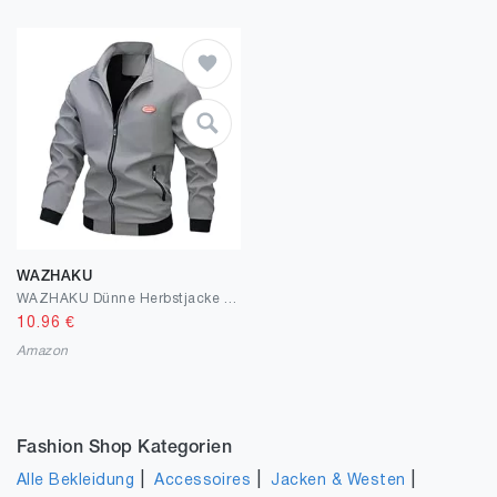
WAZHAKU
WAZHAKU Dünne Herbstjacke Herren Leicht Bomberjacke Dünne Blouson Stehkragen Business Casual Blouson Jacke mit Taschen Lässig Herbst Winter Casual Übergangsjacke Fliegerjacke Freizeitjacke
10.96
€
Amazon
Fashion Shop Kategorien
|
|
|
Alle Bekleidung
Accessoires
Jacken & Westen