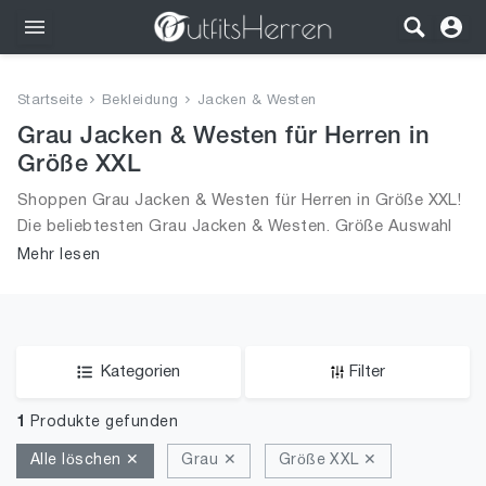
Outfits
Startseite
Bekleidung
Jacken & Westen
Bekleidung
Grau Jacken & Westen für Herren in
Größe XXL
Wäsche
Shoppen Grau Jacken & Westen für Herren in Größe XXL!
Die beliebtesten Grau Jacken & Westen. Größe Auswahl
Schuhe
an Grau Jacken & Westen in Größe XXL und alle Trends
Mehr lesen
aus 2026 für Männer!
Accessoires
SALE
Kategorien
Filter
1
Produkte gefunden
Alle löschen ✕
Grau ✕
Größe XXL ✕