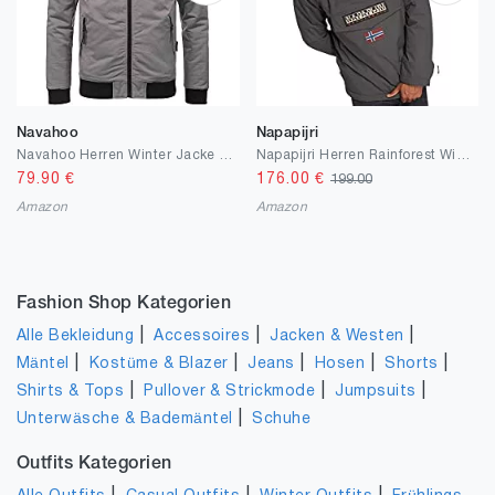
Navahoo
Napapijri
Navahoo Herren Winter Jacke sportliche Jacke wasserabweisend Winddicht
Napapijri Herren Rainforest Winter Jacke
79.90
€
176.00
€
199.00
Amazon
Amazon
Fashion Shop Kategorien
|
|
|
Alle Bekleidung
Accessoires
Jacken & Westen
|
|
|
|
|
Mäntel
Kostüme & Blazer
Jeans
Hosen
Shorts
|
|
|
Shirts & Tops
Pullover & Strickmode
Jumpsuits
|
Unterwäsche & Bademäntel
Schuhe
Outfits Kategorien