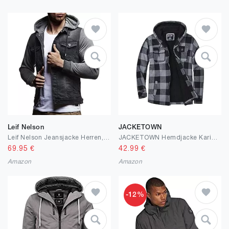
Leif Nelson
JACKETOWN
Leif Nelson Jeansjacke Herren, Jeans Denim Kapuzenjacke, Männer Jeans Jacke mit coolen Baumwolle-Ärmel, modernes Design in Regular Fit
JACKETOWN Hemdjacke Kariertes Herren hoodies Flanelljacke Warm Thermohemd Herren Holzfäller Jacke Verdicken Freizeitjacke kariert coat Langarm mit Reißverschluss FleeceFutter Winterjacke
69.95
€
42.99
€
Amazon
Amazon
-12%