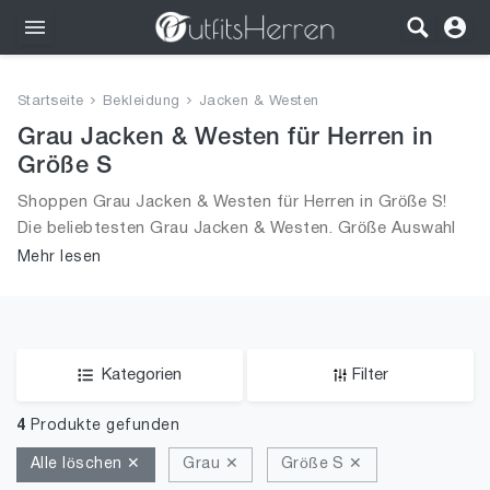
Outfits
Startseite
Bekleidung
Jacken & Westen
Bekleidung
Grau Jacken & Westen für Herren in
Größe S
Wäsche
Shoppen Grau Jacken & Westen für Herren in Größe S!
Die beliebtesten Grau Jacken & Westen. Größe Auswahl
Schuhe
an Grau Jacken & Westen in Größe S und alle Trends aus
Mehr lesen
2026 für Männer!
Accessoires
SALE
Kategorien
Filter
4
Produkte gefunden
Alle löschen ✕
Grau ✕
Größe S ✕