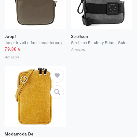
Joop!
Strellson
Joop! trivoli rafael shoulderbag xsvz
Strellson Finchley Brian - Schultertasche XSVZ 18 cm darkgrey
79.88
€
Amazon
Amazon
Modamoda De