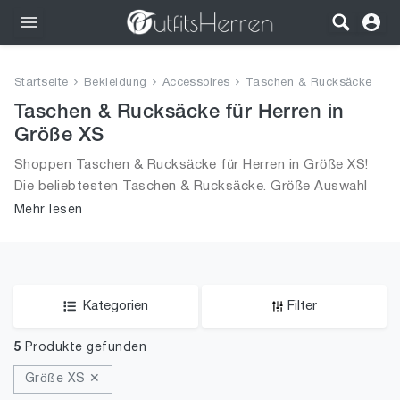
Outfits
Startseite
Bekleidung
Accessoires
Taschen & Rucksäcke
Bekleidung
Taschen & Rucksäcke für Herren in
Größe XS
Wäsche
Shoppen Taschen & Rucksäcke für Herren in Größe XS!
Die beliebtesten Taschen & Rucksäcke. Größe Auswahl
Schuhe
an Taschen & Rucksäcke in Größe XS und alle Trends aus
Mehr lesen
2026 für Männer!
Accessoires
SALE
Kategorien
Filter
5
Produkte gefunden
Größe XS ✕