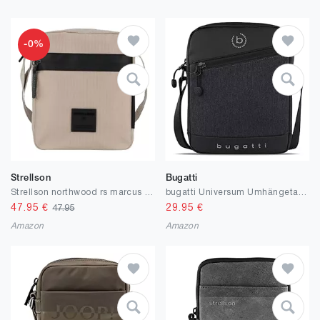
-0%
Strellson
Bugatti
Strellson northwood rs marcus shoulderbag xsvz
bugatti Universum Umhängetasche für Herren, kleine schwarze Schultertasche, Mini Messenger Bag
47.95
€
29.95
€
47.95
Amazon
Amazon