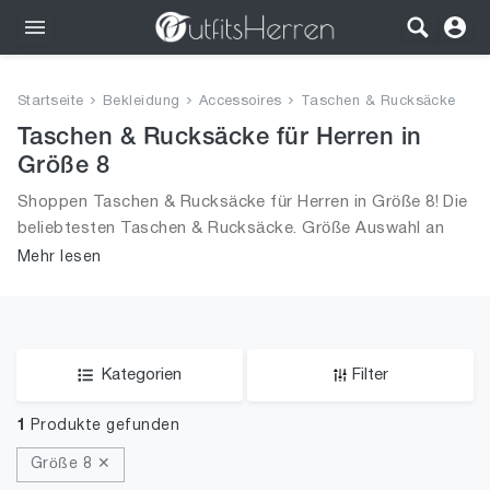
Outfits
Startseite
Bekleidung
Accessoires
Taschen & Rucksäcke
Bekleidung
Taschen & Rucksäcke für Herren in
Größe 8
Wäsche
Shoppen Taschen & Rucksäcke für Herren in Größe 8! Die
beliebtesten Taschen & Rucksäcke. Größe Auswahl an
Schuhe
Taschen & Rucksäcke in Größe 8 und alle Trends aus
Mehr lesen
2026 für Männer!
Accessoires
SALE
Kategorien
Filter
1
Produkte gefunden
Größe 8 ✕