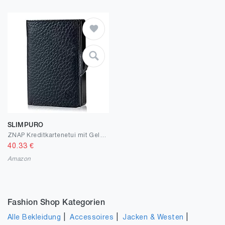
SLIMPURO
ZNAP Kreditkartenetui mit Geldklammer Aluminium und Münzfach – RFID Schutz – Dunkelblau Genarbt – Kartenetui, Kreditkarten Etuis, Geldbeutel - bis 8 Karten – Geldbörse für Männer von SLIMPURO
40.33
€
Amazon
Fashion Shop Kategorien
|
|
|
Alle Bekleidung
Accessoires
Jacken & Westen