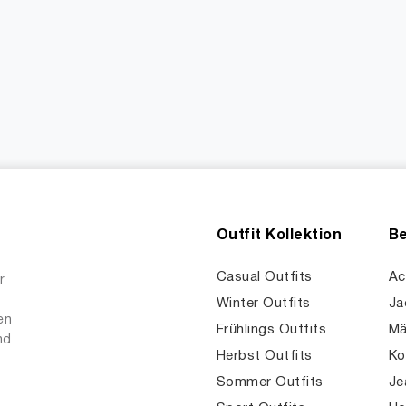
Outfit Kollektion
Be
Casual Outfits
Ac
r
Winter Outfits
Ja
en
Frühlings Outfits
Mä
nd
Herbst Outfits
Ko
Sommer Outfits
Je