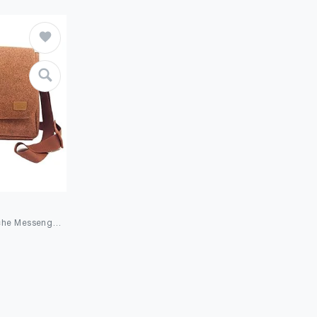
Venetto Herrentasche Messenger Bag Schultertasche Umhängetasche Handtasche Herren Filztasche Tasche aus Filz mit Echtleder-Applikationen für 13" MacBook, Notebook, Laptop, Ultrabook