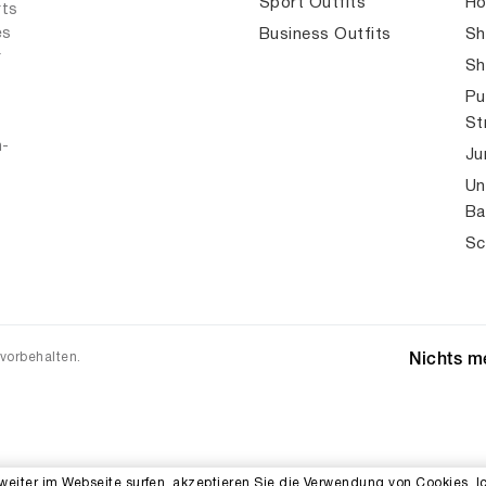
Sport Outfits
Ho
rts
es
Business Outfits
Sh
r
Sh
Pu
St
n-
Ju
Un
Ba
Sc
 vorbehalten.
Nichts me
weiter im Webseite surfen, akzeptieren Sie die Verwendung von Cookies. I