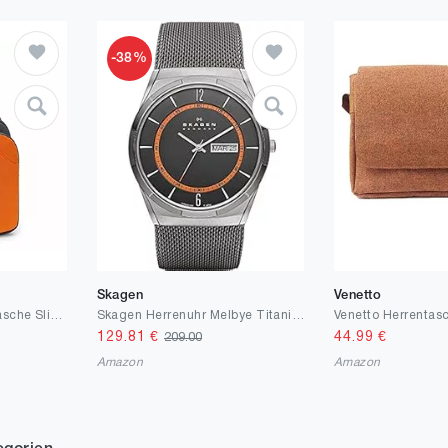
-38%
Skagen
Venetto
REETEE Leichte Brusttasche Sling Schulter Rucksäcke, Brusttasche Herren mit Verstellbarem Schultergurt, Umhängetasche Crossbody Bag Backpack für Outdoorsport, Radfahren, Hundewandern
Skagen Herrenuhr Melbye Titanium, DreizeigerTagDatum Uhrwerk, 40mm Charcoal Titanium Gehäuse mit einem Edelstahl Mesh Armband, SKW6007
129.81
€
44.99
€
209.00
Amazon
Amazon