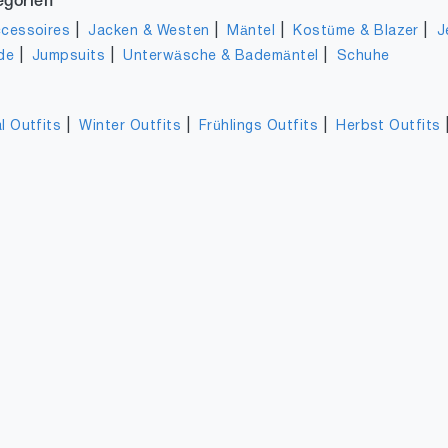
egorien
|
|
|
|
cessoires
Jacken & Westen
Mäntel
Kostüme & Blazer
J
|
|
|
de
Jumpsuits
Unterwäsche & Bademäntel
Schuhe
|
|
|
l Outfits
Winter Outfits
Frühlings Outfits
Herbst Outfits