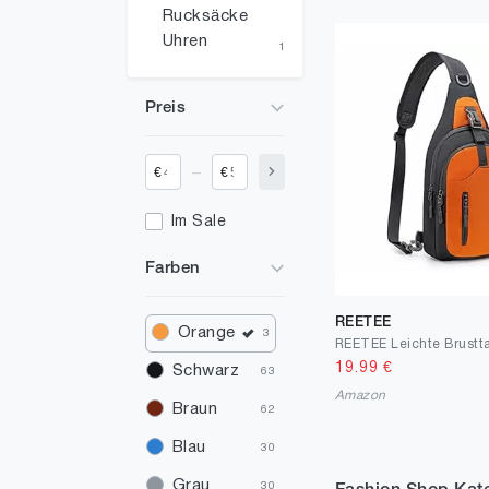
Rucksäcke
Uhren
1
Preis
_
€
€
Im Sale
Farben
REETEE
Orange
3
19.99
€
Schwarz
63
Amazon
Braun
62
Blau
30
Grau
30