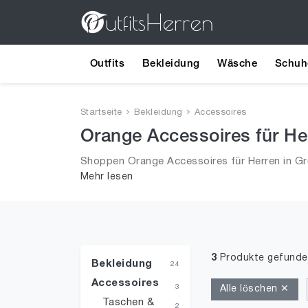
Outfits
Bekleidung
Wäsche
Schuh
Startseite
Bekleidung
Accessoires
Orange Accessoires für He
Shoppen Orange Accessoires für Herren in Gr
Mehr lesen
Trends aus 2026 für Männer!
3
Produkte gefunde
Bekleidung
24
Accessoires
3
Alle löschen ✕
Taschen &
2