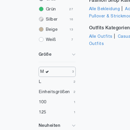
Fashion Shop Kat
|
Alle Bekleidung
Ac
Grün
27
Pullover & Strickmo
Silber
16
Outfits Kategorien
Beige
13
|
Alle Outfits
Casua
Weiß
7
Outfits
Gold
4
Größe
Rot
3
Mehrfarbig
3
M
3
Gelb
1
L
2
Einheitsgrößen
2
100
1
125
1
Neuheiten