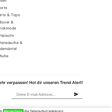
sen
orts
irts & Tops
llover &
rickmode
mpsuits
terwäsche &
demäntel
huhe
hr verpassen! Hol dir unseren Trend Alert!
ch
Akzeptiere
die
Datenschutzerklärung
.