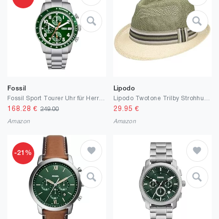
Fossil
Lipodo
Fossil Sport Tourer Uhr für Herren, Chronographenwerk mit Edelstahl
Lipodo Twotone Trilby Strohhut - Sommerhut Damen/Herren - Hut aus Stroh (Papierstroh) - Sonnenhut Frühjahr/Sommer - Strandhut
168.28
€
29.95
€
249.00
Amazon
Amazon
-21%