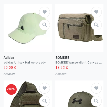
Adidas
BOMKEE
adidas Unisex Hat Aeroready Training Running Baseball Cap
BOMKEE Wasserdicht Canvas Crossbody Tasche Umhängetasche Satchel Schulter Sling Arbeitstasche Bookbag für Männer und Frauen
20.00
€
18.92
€
Amazon
Amazon
-16%