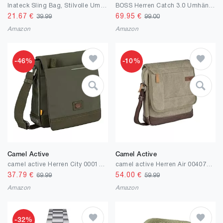
Inateck Sling Bag, Stilvolle Umhängetasche mit verstellbarem Schultergurt, wasserabweisende Umhängetasche für Damen und Herren
BOSS Herren Catch 3.0 Umhängetasche aus strukturiertem Gewebe mit erhabenem Logo
21.67
€
69.95
€
39.99
99.00
Amazon
Amazon
-46%
-10%
Camel Active
Camel Active
camel active Herren City 000195 Umhängetasche (1er Pack)
camel active Herren Air 004073 Überschlagtasche (1er Pack)
37.79
€
54.00
€
69.99
59.99
Amazon
Amazon
-32%