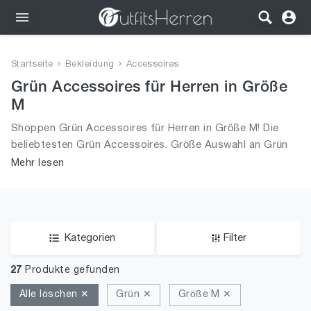
Outfits
Startseite
Bekleidung
Accessoires
Bekleidung
Grün Accessoires für Herren in Größe
M
Wäsche
Shoppen Grün Accessoires für Herren in Größe M! Die
beliebtesten Grün Accessoires. Größe Auswahl an Grün
Schuhe
Accessoires in Größe M und alle Trends aus 2026 für
Mehr lesen
Männer!
Accessoires
SALE
Kategorien
Filter
27
Produkte gefunden
Alle löschen ✕
Grün ✕
Größe M ✕