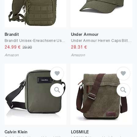
Brandit
Under Armour
Brandit Unisex-Erwachsene Us Cooper Edc Sling Medium Rucksack
Under Armour Herren Caps Blitzing Cap Stretch Fit
24.99
€
28.31
€
29.90
Amazon
Amazon
Calvin Klein
LOSMILE