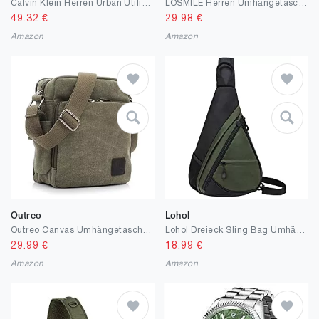
Calvin Klein Herren Urban Utility Reporter S Crossovers, M
LOSMILE Herren Umhängetaschen, Leinwand Schultertaschen, Laptoptasche,Schulranzen, für Schule und Arbeits,für Männer und Frauen.
49.32
€
29.98
€
Amazon
Amazon
Outreo
Lohol
Outreo Canvas Umhängetasche Herren Schultertasche Kleine Herrentaschen Vintage Messenger Bag Taschen für Schule Kuriertasche Tablet Segeltuchtaschen Reisetasche Sport Werkzeug Taschen Sporttasche
Lohol Dreieck Sling Bag Umhängetasche, Crossbody-Schultertasche Urben/Outdoor/Reise-Tagesrucksack für Frauen & Männer
29.99
€
18.99
€
Amazon
Amazon