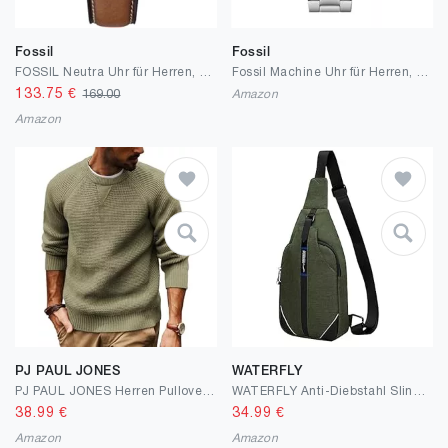
Fossil
Fossil
FOSSIL Neutra Uhr für Herren, Chronographenwerk mit Edelstahl- oder Lederarmband
Fossil Machine Uhr für Herren, Chronographenwerk mit Edelstahl- oder Lederarmband
133.75
€
169.00
Amazon
Amazon
PJ PAUL JONES
WATERFLY
PJ PAUL JONES Herren Pullover mit Rundhalsausschnitt Langarm Waffel Strickpullover
WATERFLY Anti-Diebstahl Sling Bag für Damen und Herren Brusttasche Hippie Crossbody Bag Multipurpose Daypack
38.99
€
34.99
€
Amazon
Amazon