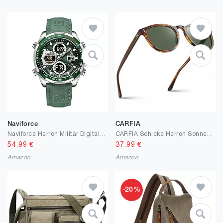
Naviforce
CARFIA
Naviforce Herren Militär Digitaluhren Analoge Quarzuhr wasserdichte Sport Multifunktions Lederarmbanduhr
CARFIA Schicke Herren Sonnenbrille Polarisierte UV Schutz Damen Brille mit Schlüssellochdesign Nasensteg Klein Kopf CA2307
54.99
€
37.99
€
Amazon
Amazon
-20%