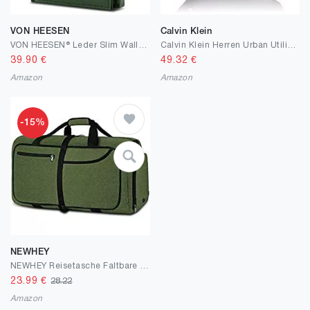
VON HEESEN
Calvin Klein
VON HEESEN® Leder Slim Wallet I Geldbeutel mit RFID Schutz I Mini Geldbörse für Herren und Damen I Kartenetui Echtleder Karten Portemonnaie klein I Kreditkartenetui Grün
Calvin Klein Herren Urban Utility Flatpack Crossovers, M
39.90
€
49.32
€
Amazon
Amazon
-15%
NEWHEY
NEWHEY Reisetasche Faltbare Reisetaschen Leichte Sporttasche für männer mit Schuhfach für Weekender Herren Damen Duffel Taschen
23.99
€
28.22
Amazon