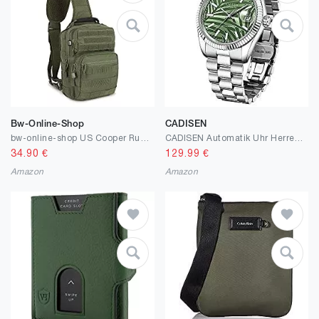
Bw-Online-Shop
CADISEN
bw-online-shop US Cooper Rucksack Sling Assault Pack One Strap
CADISEN Automatik Uhr Herren Mit Gangreserve Automatik Saphirglas Wasserdicht Edelstahlarmband
34.90
€
129.99
€
Amazon
Amazon