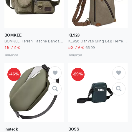
BOMKEE
KL928
BOMKEE Herren Tasche Bandage, Messenger, Schultasche, Unisex, Vintage, Canvas, Umhängetasche, Herren, wasserdicht, Telefontasche für Reisen, Freizeit, Sport
KL928 Canvas Sling Bag Herren und Damen, Schultertasche Crossbody Schulterrucksack Rucksack Shoulder Slingbag Rucksäcke für Men Women
18.72
€
52.79
€
65.99
Amazon
Amazon
-46%
-29%
Inateck
BOSS