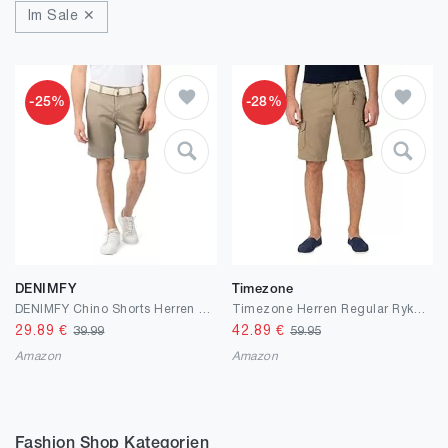
Im Sale ✕
-25%
-28%
DENIMFY
Timezone
DENIMFY Chino Shorts Herren mit Gürtel Regular Fit DFLio Kurze Hosen Bermuda Shorts Knopfleiste Stretch Beige Grün Blau Grau 31 32 33 34 36 38 40 42
Timezone Herren Regular Rykertz Shorts
29.89
€
42.89
€
39.99
59.95
Amazon
Amazon
Fashion Shop Kategorien