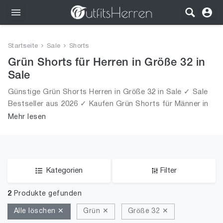
Outfits
Startseite
Sale
Shorts
Bekleidung
Grün Shorts für Herren in Größe 32 in
Sale
Wäsche
Günstige Grün Shorts Herren in Größe 32 in Sale ✓ Sale
Bestseller aus 2026 ✓ Kaufen Grün Shorts für Männer in
Schuhe
Größe 32 in Sale!
Mehr lesen
Accessoires
SALE
Kategorien
Filter
2
Produkte gefunden
Alle löschen ✕
Grün ✕
Größe 32 ✕