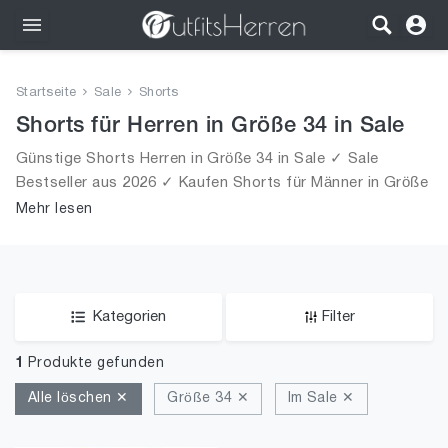
Outfits
Startseite
Sale
Shorts
Bekleidung
Shorts für Herren in Größe 34 in Sale
Günstige Shorts Herren in Größe 34 in Sale ✓ Sale
Wäsche
Bestseller aus 2026 ✓ Kaufen Shorts für Männer in Größe
34 in Sale!
Mehr lesen
Schuhe
Accessoires
SALE
Kategorien
Filter
1
Produkte gefunden
Alle löschen ✕
Größe 34 ✕
Im Sale ✕