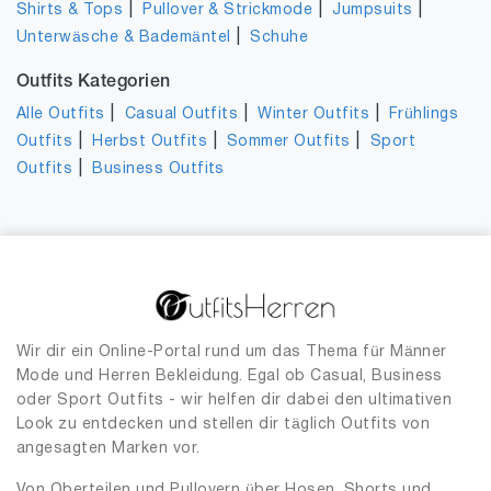
|
|
|
Shirts & Tops
Pullover & Strickmode
Jumpsuits
|
Unterwäsche & Bademäntel
Schuhe
Outfits Kategorien
|
|
|
Alle Outfits
Casual Outfits
Winter Outfits
Frühlings
|
|
|
Outfits
Herbst Outfits
Sommer Outfits
Sport
|
Outfits
Business Outfits
Wir dir ein Online-Portal rund um das Thema für Männer
Mode und Herren Bekleidung. Egal ob Casual, Business
oder Sport Outfits - wir helfen dir dabei den ultimativen
Look zu entdecken und stellen dir täglich Outfits von
angesagten Marken vor.
Von Oberteilen und Pullovern über Hosen, Shorts und