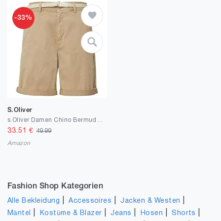
-33%
S.Oliver
s.Oliver Damen Chino Bermuda mit Gürtel
33.51
€
49.99
Amazon
Fashion Shop Kategorien
|
|
|
Alle Bekleidung
Accessoires
Jacken & Westen
|
|
|
|
|
Mäntel
Kostüme & Blazer
Jeans
Hosen
Shorts