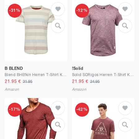
-31%
-12%
B BLEND
!Solid
Blend BHEfkin Herren T-Shirt Kurzarm Shirt mit Streifen Rundhals-Ausschnitt Baumwollmischung Regular fit
Solid SDRigos Herren T-Shirt Kurzarm Shirt mit Rundhals-Ausschnitt im Double-Layer-Look 100% Baumwolle Regular fit
21.95
€
21.95
€
31.95
24.95
Amazon
Amazon
-17%
-42%