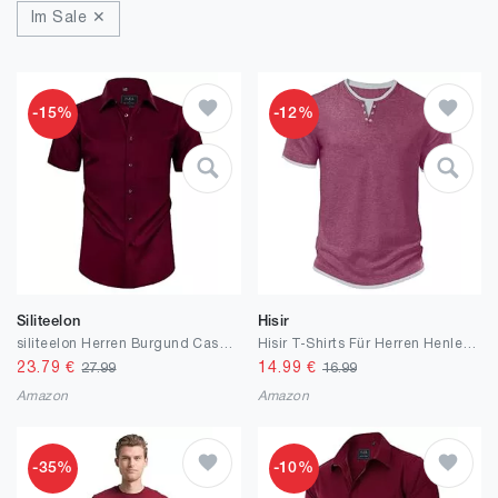
Im Sale ✕
-15%
-12%
Siliteelon
Hisir
siliteelon Herren Burgund Casual Business Hemd Regular Fit Kurzarm Formales Hemd mit Tasche.Mittel
Hisir T-Shirts Für Herren Henley Sommer Kurzarm mit Rundhals Tshirt Herren Lässige Klassische Slim Fit Basic-Oberteile
23.79
€
14.99
€
27.99
16.99
Amazon
Amazon
-35%
-10%