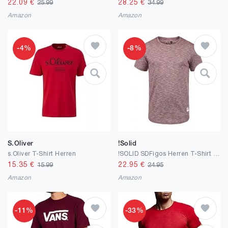
22.09
€
28.25
€
25.99
34.99
Amazon
Amazon
-4%
-8%
S.Oliver
!Solid
s.Oliver T-Shirt Herren
!SOLID SDFigos Herren T-Shirt Kurzarm Shirt mit Rundhalsausschnitt
15.35
€
22.95
€
15.99
24.95
Amazon
Amazon
-11%
-33%