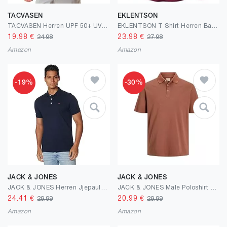
TACVASEN
EKLENTSON
TACVASEN Herren UPF 50+ UV Sonnenschutz Langarmshirt Outdoor Langarm T-Shirt Rashguard
EKLENTSON T Shirt Herren Baumwolle Rundhals Langarm Basic Shirts Casual Komfortabel Tee Einfarbig Freizeit Tops
19.98
€
23.98
€
24.98
27.98
Amazon
Amazon
-19%
-30%
JACK & JONES
JACK & JONES
JACK & JONES Herren Jjepaulos Polo Ss Noos Polohemd
JACK & JONES Male Poloshirt Einfarbig Poloshirt
24.41
€
20.99
€
29.99
29.99
Amazon
Amazon