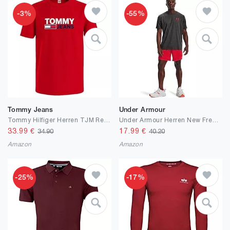
-3%
-55%
Tommy Jeans
Under Armour
Tommy Hilfiger Herren TJM Reg Corp Logo Tee S/S-T-Shirts
Under Armour Herren New Freedom Flag T-Shirt Hemd
33.99
€
17.99
€
34.90
40.20
Amazon
Amazon
-25%
-17%