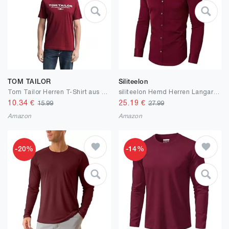
TOM TAILOR
Siliteelon
Tom Tailor Herren T-Shirt aus Baumwolle mit Logo-Print
siliteelon Hemd Herren Langarm Regular Fit Businesshemd Hochzeit Anzughemd Unifarben Stretch Freizeithemd mit Tasche
10.34
€
25.19
€
15.99
27.99
Amazon
Amazon
-20%
-14%