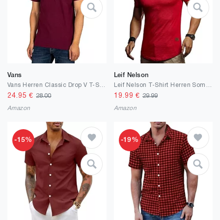
Vans
Leif Nelson
Vans Herren Classic Drop V T-Shirt
Leif Nelson T-Shirt Herren Sommer Rundhals-Ausschnitt, Regular Fit Herren-T-Shirt 100% Baumwolle, Basic Männer T-Shirt, Casual Mens T-Shirt
24.95
€
19.99
€
28.00
29.99
Amazon
Amazon
-15%
-19%