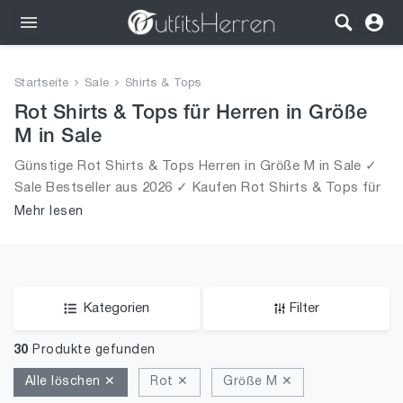
Outfits
Startseite
Sale
Shirts & Tops
Bekleidung
Rot Shirts & Tops für Herren in Größe
M in Sale
Wäsche
Günstige Rot Shirts & Tops Herren in Größe M in Sale ✓
Sale Bestseller aus 2026 ✓ Kaufen Rot Shirts & Tops für
Schuhe
Männer in Größe M in Sale!
Mehr lesen
Accessoires
SALE
Kategorien
Filter
30
Produkte gefunden
Alle löschen ✕
Rot ✕
Größe M ✕