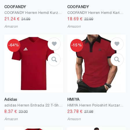
COOFANDY
COOFANDY
COOFANDY Herren Hemd Kurzarm Elastisch Slim Fit Freizeithemd Bügelfrei Businesshemd Sommer Herrenhemd Kurzarmhemd Einfarbig Basic Shirt for Männer
COOFANDY Herren Hemd Kariertes Kurzarm Freizeithemd Regular Fit Casual Trachtenhemd
21.24
€
18.69
€
24.99
22.99
Amazon
Amazon
-64%
-15%
Adidas
HMIYA
adidas Herren Entrada 22 T-Shirt T-Shirt
HMIYA Herren Poloshirt Kurzarm Polohemd Logo
8.37
€
23.78
€
23.00
27.98
Amazon
Amazon