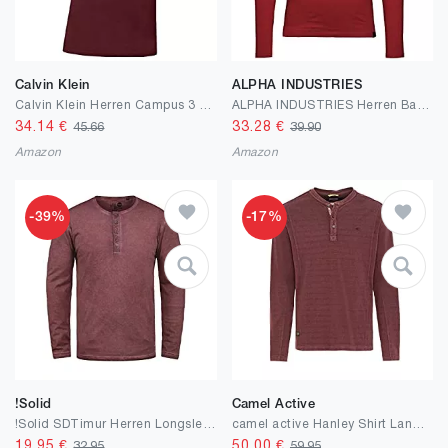
Calvin Klein
ALPHA INDUSTRIES
Calvin Klein Herren Campus 3 Knopf Leicht gewelltes Kragen-Polo-Hemd
ALPHA INDUSTRIES Herren Back Print Heavy Ls T-Shirt
34.14
€
33.28
€
45.66
39.90
Amazon
Amazon
-39%
-17%
!Solid
Camel Active
!Solid SDTimur Herren Longsleeve Langarmshirt Shirt mit Grandad-Ausschnitt
camel active Hanley Shirt Langarm Rundhals Struktur rot
19.95
€
50.00
€
32.95
59.95