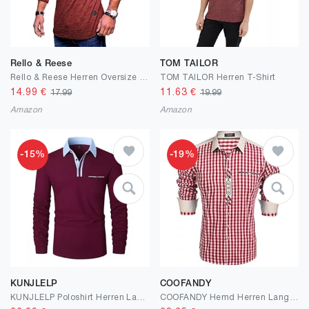
Rello & Reese
TOM TAILOR
Rello & Reese Herren Oversize Longsleeve Crew Neck Sweatshirt T-Shirt MT-7315
TOM TAILOR Herren T-Shirt
14.99
€
11.63
€
17.99
19.99
Amazon
Amazon
-15%
-19%
KUNJLELP
COOFANDY
KUNJLELP Poloshirt Herren Langarm,Baumwolle T Shirts für Männer Casual Slim Fit Golf Tennis Sports Polohemd
COOFANDY Hemd Herren Langarm Trachtenhemd Oktoberfest Kariertes Hemd Freizeithemd Karohemden Herrenhemden mit Baumwolle Kent-Kragen