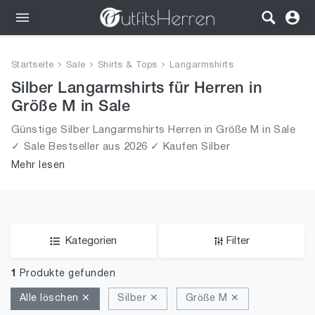
Outfits
Startseite
Sale
Shirts & Tops
Langarmshirts
Bekleidung
Silber Langarmshirts für Herren in
Größe M in Sale
Wäsche
Günstige Silber Langarmshirts Herren in Größe M in Sale
✓ Sale Bestseller aus 2026 ✓ Kaufen Silber
Schuhe
Langarmshirts für Männer in Größe M in Sale!
Mehr lesen
Accessoires
SALE
Kategorien
Filter
1
Produkte gefunden
Alle löschen ✕
Silber ✕
Größe M ✕