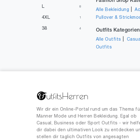
Fashion Shop Kat
L
8
|
Alle Bekleidung
Ac
4XL
Pullover & Strickmo
1
38
4
Outfits Kategorien
|
Alle Outfits
Casua
Outfits
Wir dir ein Online-Portal rund um das Thema fü
Männer Mode und Herren Bekleidung. Egal ob
Casual, Business oder Sport Outfits - wir helf
dir dabei den ultimativen Look zu entdecken u
stellen dir täglich Outfits von angesagten