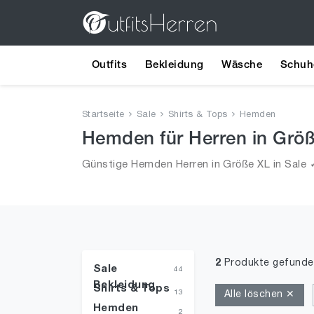
Outfits
Bekleidung
Wäsche
Schuh
Startseite
Sale
Shirts & Tops
Hemden
Hemden für Herren in Größ
Günstige Hemden Herren in Größe XL in Sale ✓
2
Produkte gefunde
Sale
44
Bekleidung
Shirts & Tops
13
Alle löschen ✕
Hemden
2