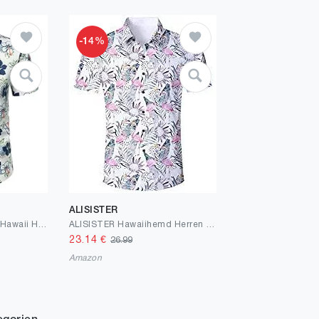
-14%
ALISISTER
JOGAL Herren Blumen Hawaii Hemd Kurzarm Freizeit Baumwolle Sommer Strand Hemd
ALISISTER Hawaiihemd Herren 3D Drucken Lässig Button Down Strandurlaub Hemd Aloha Kurzarm Hawaii Hemd M-XXL
23.14
€
26.99
Amazon