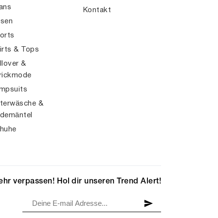
ans
Kontakt
sen
orts
irts & Tops
llover &
rickmode
mpsuits
terwäsche &
demäntel
huhe
hr verpassen! Hol dir unseren Trend Alert!