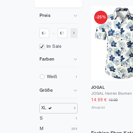
Preis
-25%
_
€
€
Im Sale
Farben
Weiß
1
JOGAL
Größe
14.99
€
19.99
Amazon
XL
2
S
1
M
203