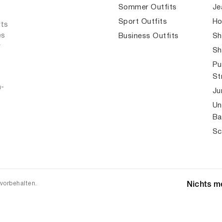
Sommer Outfits
Je
Sport Outfits
Ho
rts
es
Business Outfits
Sh
r
Sh
Pu
St
n-
Ju
Un
Ba
Sc
 vorbehalten.
Nichts me