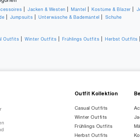
egorien
|
|
|
|
cessoires
Jacken & Westen
Mäntel
Kostüme & Blazer
J
|
|
|
de
Jumpsuits
Unterwäsche & Bademäntel
Schuhe
|
|
|
l Outfits
Winter Outfits
Frühlings Outfits
Herbst Outfits
Outfit Kollektion
Be
Casual Outfits
Ac
r
Winter Outfits
Ja
en
Frühlings Outfits
Mä
nd
Herbst Outfits
Ko